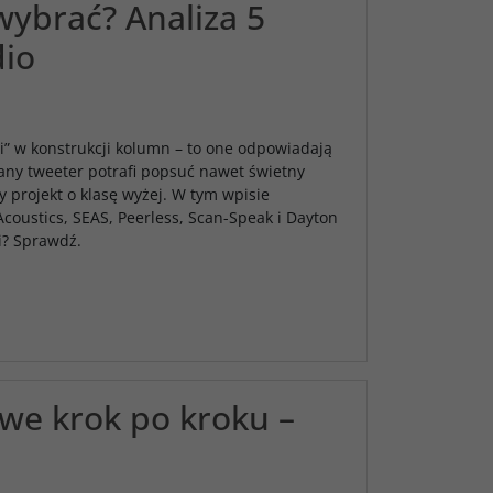
wybrać? Analiza 5
io
i” w konstrukcji kolumn – to one odpowiadają
rany tweeter potrafi popsuć nawet świetny
 projekt o klasę wyżej. W tym wpisie
coustics, SEAS, Peerless, Scan-Speak i Dayton
i? Sprawdź.
owe krok po kroku –