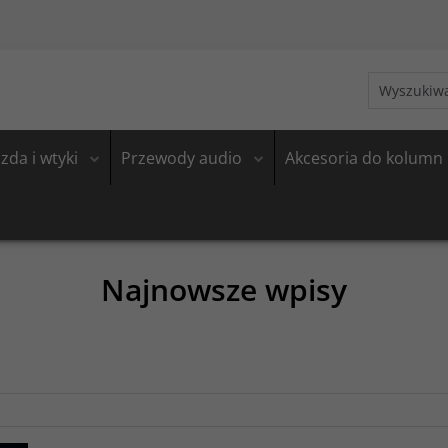
zda i wtyki
Przewody audio
Akcesoria do kolumn
Najnowsze wpisy