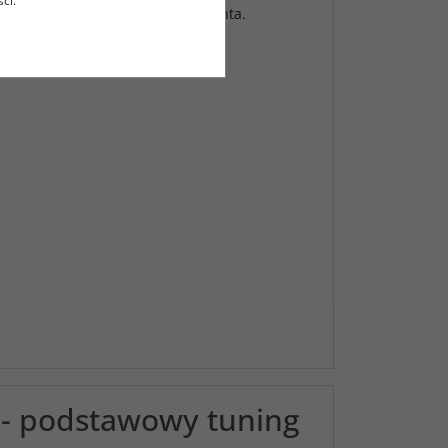
ci.
amodzielnie przez naszego klienta.
 - podstawowy tuning