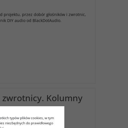
 projektu, przez dobór głośników i zwrotnic,
nik DIY audio od BlackDotAudio.
zwrotnicy. Kolumny
stkich typów plików cookies, w tym
kies niezbędnych do prawidłowego