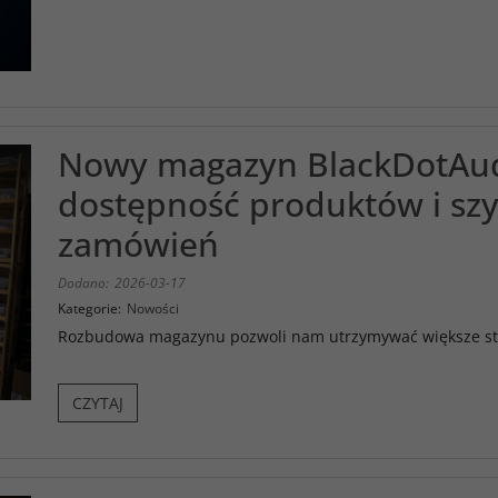
Nowy magazyn BlackDotAud
dostępność produktów i szy
zamówień
Dodano:
2026-03-17
Kategorie:
Nowości
Rozbudowa magazynu pozwoli nam utrzymywać większe stany
CZYTAJ