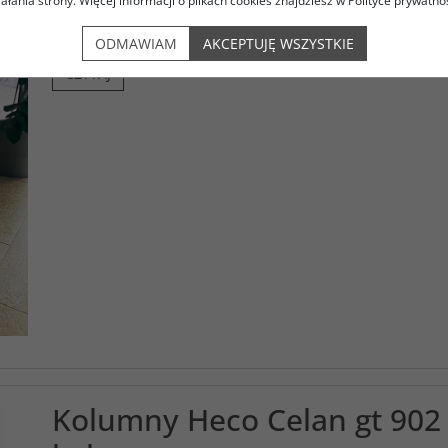
iałania strony. Więcej informacji o plikach cookies znajdziesz w Polityce prywatnoś
Wymiana kondensatorów w kolumnach JBL L300, wykonana s
ODMAWIAM
AKCEPTUJĘ WSZYSTKIE
CZYTAJ
Kolumny Heco Celan gt 902