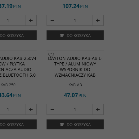
styka
37.19
107.24
PLN
PLN
ościowa i prawdziwa
unkowa
styka biegunowa są
dla uzyskania dużej
i.
DO KOSZYKA
DO KOSZYKA
AUDIO KAB-250V4
DAYTON AUDIO KAB-AB L-
0W / PŁYTKA
TYPE / ALUMINIOWY
NIACZA AUDIO
WSPORNIK DO
Z BLUETOOTH 5.0
WZMACNIACZY KAB
KAB-250
KAB-AB
43.64
47.07
PLN
PLN
DO KOSZYKA
DO KOSZYKA