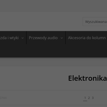
zda i wtyki
Przewody audio
Akcesoria do kolumn
Elektronika
DNIA
1
2
3