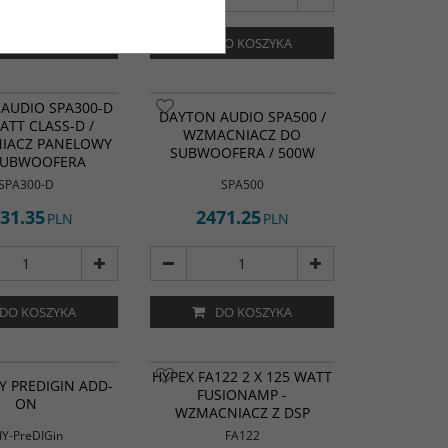
iach obudowy.
DO KOSZYKA
DO KOSZYKA
AUDIO SPA300-D
DAYTON AUDIO SPA500 /
ATT CLASS-D /
WZMACNIACZ DO
IACZ PANELOWY
SUBWOOFERA / 500W
SUBWOOFERA
SPA300-D
SPA500
31.35
2471.25
PLN
PLN
DO KOSZYKA
DO KOSZYKA
HYPEX FA122 2 X 125 WATT
Y PREDIGIN ADD-
FUSIONAMP -
ON
WZMACNIACZ Z DSP
IY-PreDIGin
FA122