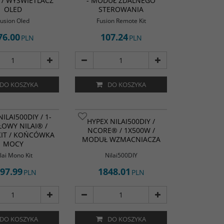
 / WYŚWIETLACZ
- MODUŁ ZDALNEGO
OLED
STEROWANIA
usion Oled
Fusion Remote Kit
76.00
107.24
PLN
PLN
DO KOSZYKA
DO KOSZYKA
ILAI500DIY / 1-
HYPEX NILAI500DIY /
OWY NILAI® /
NCORE® / 1X500W /
IT / KOŃCÓWKA
MODUŁ WZMACNIACZA
MOCY
lai Mono Kit
Nilai500DIY
97.99
1848.01
PLN
PLN
DO KOSZYKA
DO KOSZYKA