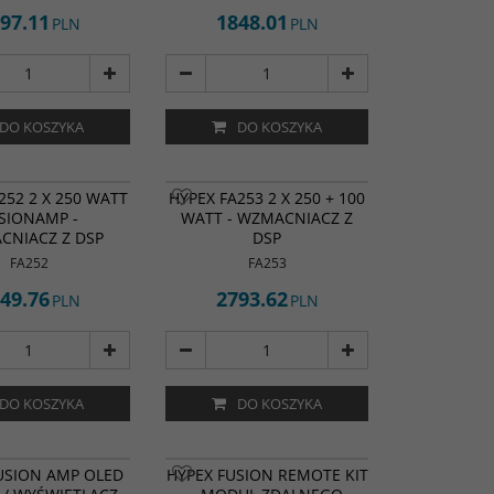
97.11
1848.01
PLN
PLN
DO KOSZYKA
DO KOSZYKA
252 2 X 250 WATT
HYPEX FA253 2 X 250 + 100
SIONAMP -
WATT - WZMACNIACZ Z
CNIACZ Z DSP
DSP
FA252
FA253
49.76
2793.62
PLN
PLN
DO KOSZYKA
DO KOSZYKA
USION AMP OLED
HYPEX FUSION REMOTE KIT