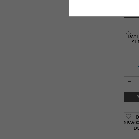
DAYT
SU
D
SPA50
D