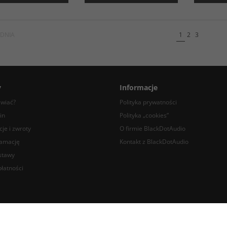
DNIA
1
2
3
y
Informacje
awiać?
Polityka prywatności
in
Polityka „cookies”
je i zwroty
O firmie BlackDotAudio
lamację
Kontakt z BlackDotAudio
stawy
łatności