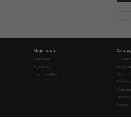
POPRZE
Moje konto
Zakup
Logowanie
Jak zam
Rejestracja
Regulam
Przechowalnia
Reklamac
Złóż rek
Kraje do
Metody p
Rabaty
BlackDotAudio - najlepsze komponenty DIY audio