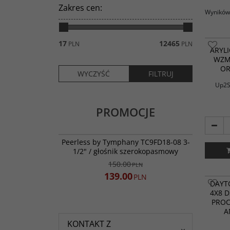
Zakres cen
:
Wyników 
17
12465
PLN
PLN
ARYLI
WZMA
OR
Up2S
PROMOCJE
TC9FD18-08
PROMOCJA
Peerless by Tymphany TC9FD18-08 3-
1/2" / głośnik szerokopasmowy
150.00
PLN
139.00
PLN
Przejmi
DAYT
systeme
4X8 D
Dayton 
PROC
bogateg
procesor
A
/ 8 wyjś
KONTAKT Z
wbudow