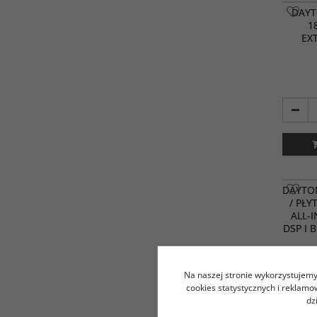
DAYT
1
EX
DAYTO
/ PŁ
ALL-I
DSP I 
Na naszej stronie wykorzystujemy 
cookies statystycznych i reklam
dz