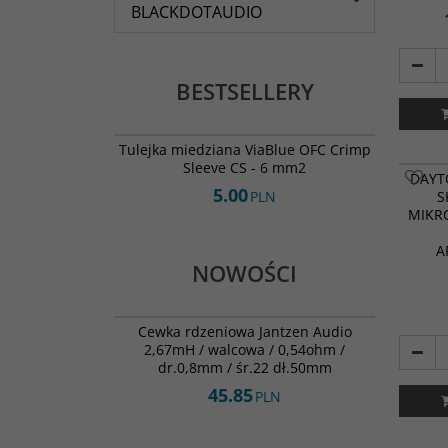
BLACKDOTAUDIO
zwrotni
i miksow
Najbardz
DSP-408
go w do
BESTSELLERY
zaraz po
czyni g
domowe
OFC Crimp Sleeve CS - 6 mm2
systemu
BESTSELLER
Tulejka miedziana ViaBlue OFC Crimp
Sleeve CS - 6 mm2
DAYT
5.00
PLN
S
MIKR
A
NOWOŚCI
000-2555
NOWOŚĆ
Cewka rdzeniowa Jantzen Audio
2,67mH / walcowa / 0,54ohm /
dr.0,8mm / śr.22 dł.50mm
45.85
PLN