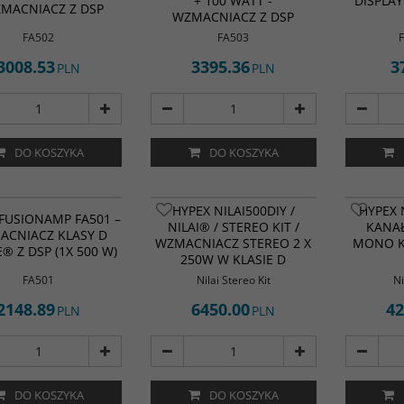
+ 100 WATT -
DISPLAY
ZMACNIACZ Z DSP
WZMACNIACZ Z DSP
FA502
FA503
F
3008.53
3395.36
3
PLN
PLN
DO KOSZYKA
DO KOSZYKA
usionAmp FA501 to
HYPEX NILAI500DIY /
HYPEX N
sowany moduł
FUSIONAMP FA501 –
NILAI® / STEREO KIT /
KANAŁ
acza klasy D (Ncore®) o
ACNIACZ KLASY D
WZMACNIACZ STEREO 2 X
MONO K
0 W / 4 Ω z
® Z DSP (1X 500 W)
nym DSP i zasilaczem
250W W KLASIE D
apewnia czysty,
FA501
Nilai Stereo Kit
Ni
zny dźwięk i pełną
ę nad brzmieniem –
2148.89
6450.00
42
PLN
PLN
 do aktywnych
ferów, kolumn
smowych i projektów
DO KOSZYKA
DO KOSZYKA