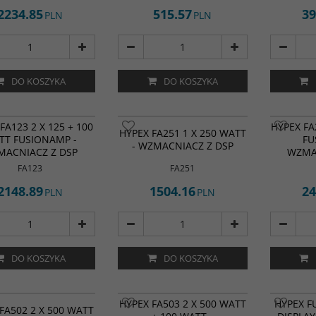
2234.85
515.57
39
PLN
PLN
DO KOSZYKA
DO KOSZYKA
FA123 2 X 125 + 100
HYPEX FA
HYPEX FA251 1 X 250 WATT
TT FUSIONAMP -
FU
- WZMACNIACZ Z DSP
MACNIACZ Z DSP
WZMA
FA123
FA251
2148.89
1504.16
24
PLN
PLN
DO KOSZYKA
DO KOSZYKA
HYPEX FA503 2 X 500 WATT
HYPEX F
FA502 2 X 500 WATT