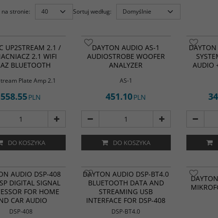
na stronie
:
Sortuj według
:
C UP2STREAM 2.1 /
DAYTON AUDIO AS-1
DAYTON 
CNIACZ 2.1 WIFI
AUDIOSTROBE WOOFER
SYSTE
AZ BLUETOOTH
ANALYZER
AUDIO 
tream Plate Amp 2.1
AS-1
558.55
451.10
34
PLN
PLN
DO KOSZYKA
DO KOSZYKA
j kontrolę nad swoim
Precyzyjny
ON AUDIO DSP-408
DAYTON AUDIO DSP-BT4.0
m audio za pomocą
mikrofon 
DAYTON
SP DIGITAL SIGNAL
BLUETOOTH DATA AND
Audio DSP-408,
Dayton Aud
MIKROF
ESSOR FOR HOME
STREAMING USB
o w funkcje cyfrowego
przeznacz
a sygnału z 4 wejściami
ND CAR AUDIO
INTERFACE FOR DSP-408
kolumn aud
ciami. DSP-408 posiada
pomieszcze
DSP-408
DSP-BT4.0
any korektor,
ekstremaln