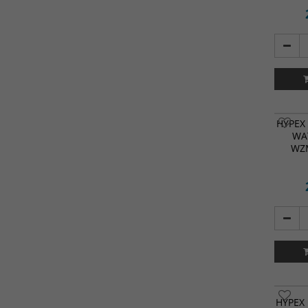
HYPEX 
WA
WZ
HYPEX 