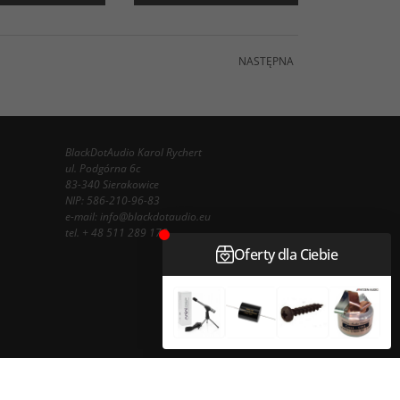
NASTĘPNA
BlackDotAudio Karol Rychert
ul. Podgórna 6c
83-340 Sierakowice
NIP: 586-210-96-83
e-mail:
info@blackdotaudio.eu
tel.
+ 48 511 289 178
InfoSerwis
-
oprogramowanie sklepu internetowego