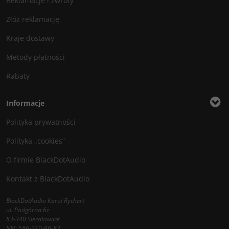
Reklamacje i zwroty
Złóż reklamację
Kraje dostawy
Metody płatności
Rabaty
Informacje
Polityka prywatności
Polityka „cookies”
O firmie BlackDotAudio
Kontakt z BlackDotAudio
BlackDotAudio Karol Rychert
ul. Podgórna 6c
83-340 Sierakowice
NIP: 586-210-96-83