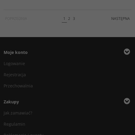
POPRZEDNIA
1
2
3
NASTĘPNA
Moje konto
Logowanie
Rejestracja
Przechowalnia
Zakupy
Jak zamawiać?
Regulamin