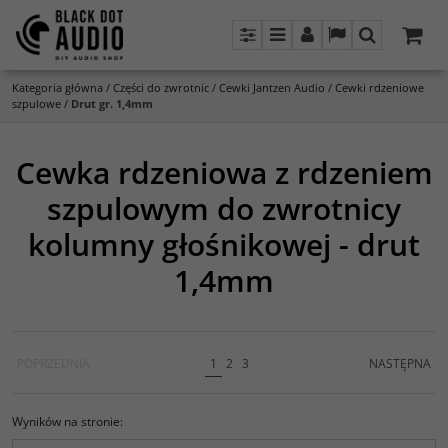
Panel
Menu
Panel
Lang
Szukaj
Kategoria główna
/
Części do zwrotnic
/
Cewki Jantzen Audio
/
Cewki rdzeniowe
szpulowe
/
Drut gr. 1,4mm
Cewka rdzeniowa z rdzeniem
szpulowym do zwrotnicy
kolumny głośnikowej - drut
1,4mm
POPRZEDNIA
1
2
3
NASTĘPNA
Wyników na stronie
: