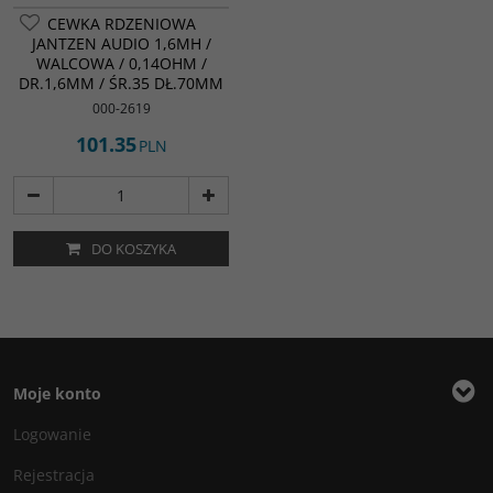
CEWKA RDZENIOWA
JANTZEN AUDIO 1,6MH /
WALCOWA / 0,14OHM /
DR.1,6MM / ŚR.35 DŁ.70MM
000-2619
101.35
PLN
DO KOSZYKA
Moje konto
Logowanie
Rejestracja