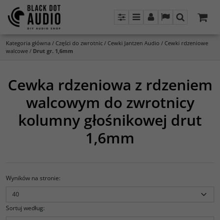
Panel
Menu
Panel
Lang
Szukaj
Kategoria główna
/
Części do zwrotnic
/
Cewki Jantzen Audio
/
Cewki rdzeniowe
walcowe
/
Drut gr. 1,6mm
Cewka rdzeniowa z rdzeniem
walcowym do zwrotnicy
kolumny głośnikowej drut
1,6mm
Wyników na stronie
:
Sortuj według
: