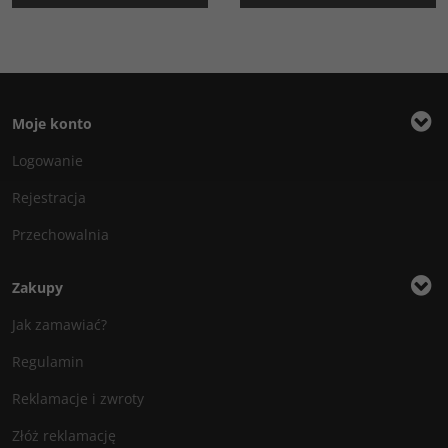
Moje konto
Logowanie
Rejestracja
Przechowalnia
Zakupy
Jak zamawiać?
Regulamin
Reklamacje i zwroty
Złóż reklamację