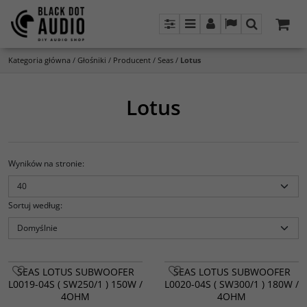
Panel
Menu
Panel
Lang
Szukaj
Kategoria główna
/
Głośniki
/
Producent
/
Seas
/
Lotus
Lotus
Wyników na stronie
:
Sortuj według
:
SEAS LOTUS SUBWOOFER
SEAS LOTUS SUBWOOFER
L0019-04S ( SW250/1 ) 150W /
L0020-04S ( SW300/1 ) 180W /
4OHM
4OHM