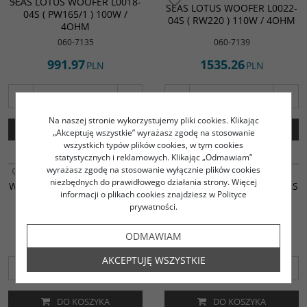
SEAS LOTUS WOOFER L0018-
SEAS LOTUS WOOFER L0022-
04S ( PW165/1 ) 100W /
04S ( RW220 ) 110W / 4OHM
4OHM
060-7135
060-7139
991.97
1535.26
PLN
PLN
Na naszej stronie wykorzystujemy pliki cookies. Klikając
DO KOSZYKA
DO KOSZYKA
„Akceptuję wszystkie” wyrażasz zgodę na stosowanie
wszystkich typów plików cookies, w tym cookies
statystycznych i reklamowych. Klikając „Odmawiam”
wyrażasz zgodę na stosowanie wyłącznie plików cookies
SEAS LOTUS
SEAS LOTUS
niezbędnych do prawidłowego działania strony. Więcej
WYSOKOTONOWY L0004-06S
WYSOKOTONOWY L0005-06S
informacji o plikach cookies znajdziesz w Polityce
( RT27F )
( PT27F )
prywatności.
060-7132
060-7133
1512.77
551.63
ODMAWIAM
PLN
PLN
AKCEPTUJĘ WSZYSTKIE
DO KOSZYKA
DO KOSZYKA