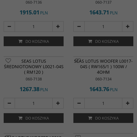
060-7136
060-7137
1915.01
1643.71
PLN
PLN
DO KOSZYKA
DO KOSZYKA
SEAS LOTUS
SEAS LOTUS WOOFER L0017-
ŚREDNIOTONOWY L0021-04S
04S ( RW165/1 ) 100W /
( RM120 )
4OHM
060-7138
060-7134
1267.38
1643.76
PLN
PLN
DO KOSZYKA
DO KOSZYKA