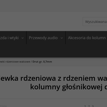
zda i wtyki
Przewody audio
Akcesoria do kolumn
ewki rdzeniowe walcowe
/
Drut gr. 0,7mm
ewka rdzeniowa z rdzeniem wa
kolumny głośnikowej 
DNIA
1
2
3