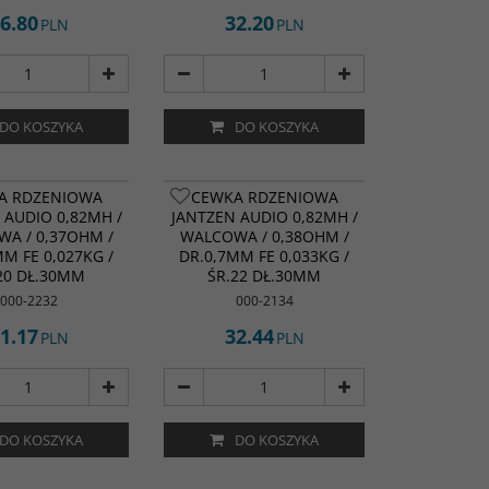
6.80
32.20
PLN
PLN
DO KOSZYKA
DO KOSZYKA
A RDZENIOWA
CEWKA RDZENIOWA
 AUDIO 0,82MH /
JANTZEN AUDIO 0,82MH /
A / 0,37OHM /
WALCOWA / 0,38OHM /
MM FE 0,027KG /
DR.0,7MM FE 0,033KG /
20 DŁ.30MM
ŚR.22 DŁ.30MM
000-2232
000-2134
1.17
32.44
PLN
PLN
DO KOSZYKA
DO KOSZYKA