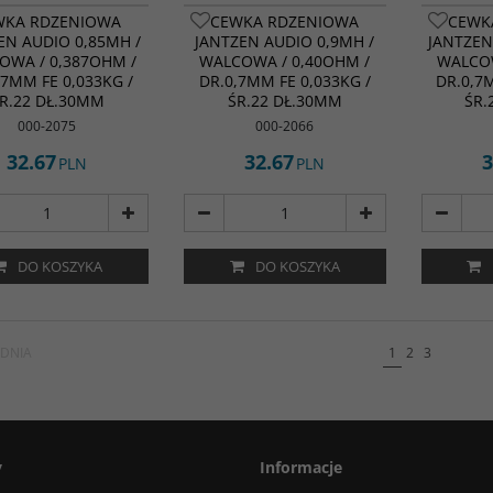
WKA RDZENIOWA
CEWKA RDZENIOWA
CEWK
EN AUDIO 0,85MH /
JANTZEN AUDIO 0,9MH /
JANTZEN
OWA / 0,387OHM /
WALCOWA / 0,40OHM /
WALCOW
,7MM FE 0,033KG /
DR.0,7MM FE 0,033KG /
DR.0,7
R.22 DŁ.30MM
ŚR.22 DŁ.30MM
ŚR.
000-2075
000-2066
32.67
32.67
3
PLN
PLN
DO KOSZYKA
DO KOSZYKA
DNIA
1
2
3
y
Informacje