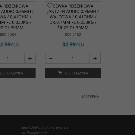
A RDZENIOWA
CEWKA RDZENIOWA
 AUDIO 0,95MH /
JANTZEN AUDIO 0,96MH /
A / 0,41OHM /
WALCOWA / 0,41OHM /
MM FE 0,033KG /
DR.0,7MM FE 0,033KG /
22 DŁ.30MM
ŚR.22 DŁ.30MM
000-2084
000-2132
2.99
32.99
PLN
PLN
DO KOSZYKA
DO KOSZYKA
NASTĘPNA
BlackDotAudio Karol Rychert
ul. Podgórna 6c