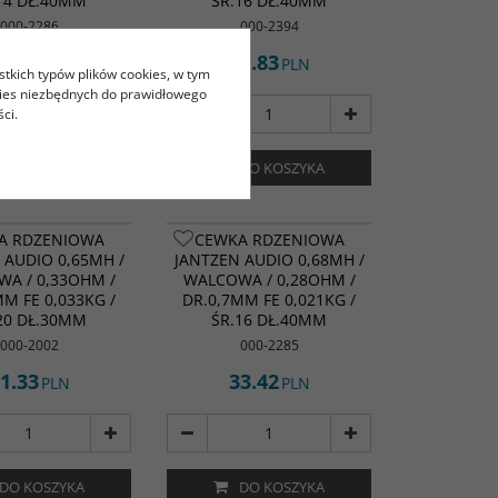
14 DŁ.40MM
ŚR.16 DŁ.40MM
000-2286
000-2394
2.55
32.83
PLN
PLN
stkich typów plików cookies, w tym
kies niezbędnych do prawidłowego
ci.
DO KOSZYKA
DO KOSZYKA
A RDZENIOWA
CEWKA RDZENIOWA
 AUDIO 0,65MH /
JANTZEN AUDIO 0,68MH /
A / 0,33OHM /
WALCOWA / 0,28OHM /
MM FE 0,033KG /
DR.0,7MM FE 0,021KG /
20 DŁ.30MM
ŚR.16 DŁ.40MM
000-2002
000-2285
1.33
33.42
PLN
PLN
DO KOSZYKA
DO KOSZYKA