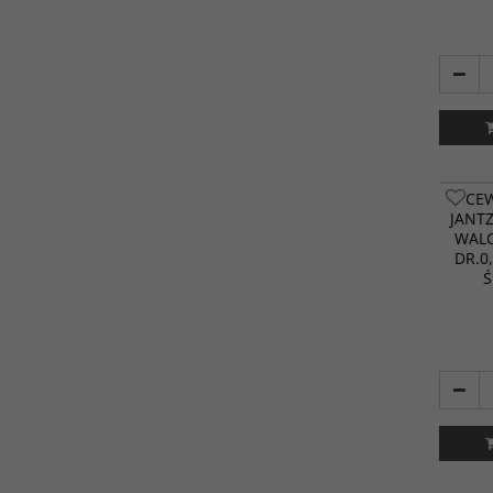
CE
JANT
WALC
DR.0
Ś