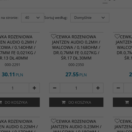
na stronie
:
Sortuj według
:
WKA RDZENIOWA
CEWKA RDZENIOWA
CEWK
ZEN AUDIO 0,2MH /
JANTZEN AUDIO 0,2MH /
JANTZEN
OWA / 0,14OHM /
WALCOWA / 0,168OHM /
WALCOW
,7MM FE 0,021KG /
DR.0,7MM FE 0,027KG /
DR.0,7
R.13 DŁ.40MM
ŚR.17 DŁ.30MM
ŚR.
000-2291
000-2350
30.11
27.55
2
PLN
PLN
DO KOSZYKA
DO KOSZYKA
WKA RDZENIOWA
CEWKA RDZENIOWA
CEWK
EN AUDIO 0,22MH /
JANTZEN AUDIO 0,23MH /
JANTZEN
OWA / 0,17OHM /
WALCOWA / 0,18OHM /
WALCOW