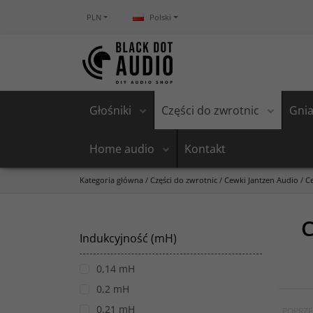
PLN
Polski
Głośniki
Części do zwrotnic
Gnia
Home audio
Kontakt
Kategoria główna
/
Części do zwrotnic
/
Cewki Jantzen Audio
/
C
C
Indukcyjność (mH)
0,14 mH
0,2 mH
0,21 mH
POPRZE