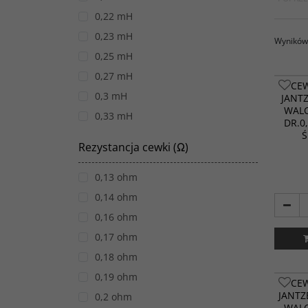
0,22 mH
0,23 mH
Wyników 
0,25 mH
0,27 mH
CE
0,3 mH
JANT
WALC
0,33 mH
DR.0
Ś
0,35 mH
Rezystancja cewki (Ω)
0,39 mH
0,4 mH
0,13 ohm
0,44 mH
0,14 ohm
0,47 mH
0,16 ohm
0,5 mH
0,17 ohm
0,56 mH
0,18 ohm
0,6 mH
0,19 ohm
CE
0,64 mH
JANTZ
0,2 ohm
WALC