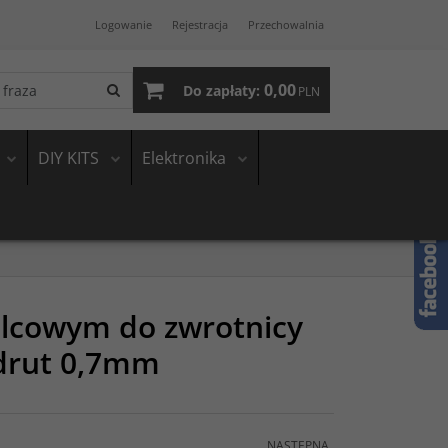
Logowanie
Rejestracja
Przechowalnia
0,00
Do zapłaty:
PLN
DIY KITS
Elektronika
lcowym do zwrotnicy
drut 0,7mm
NASTĘPNA