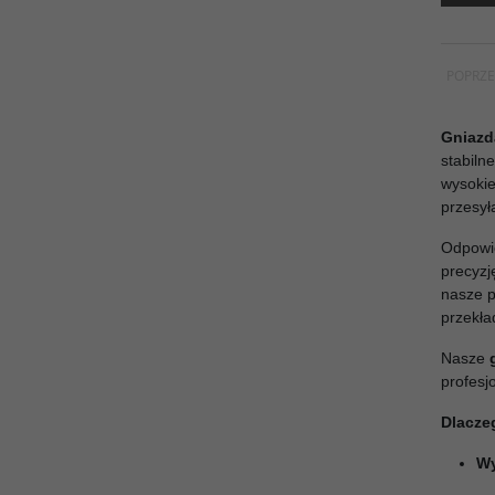
POPRZE
Gniazda
stabiln
wysokie
przesył
Odpowie
precyzj
nasze p
przekła
Nasze
profesj
Dlacze
Wy