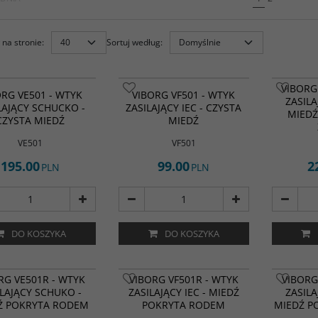
na stronie
:
Sortuj według
:
VIBORG
ORG VE501 - WTYK
VIBORG VF501 - WTYK
ZASILA
LAJĄCY SCHUCKO -
ZASILAJĄCY IEC - CZYSTA
MIEDŹ
CZYSTA MIEDŹ
MIEDŹ
VE501
VF501
195.00
99.00
2
PLN
PLN
DO KOSZYKA
DO KOSZYKA
RG VE501R - WTYK
VIBORG VF501R - WTYK
VIBORG
ILAJĄCY SCHUKO -
ZASILAJĄCY IEC - MIEDŹ
ZASILA
Ź POKRYTA RODEM
POKRYTA RODEM
MIEDŹ P