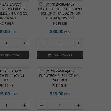
 ZASILAJĄCY
WTYK ZASILAJĄCY
 NC-P303R CRYO
NEOTECH NC-P312R CRYO
 MIEDŹ 7N UP-OCC
- SCHUKO - MIEDŹ 7N UP-
ODOWANY
OCC RODOWANY
NC-P303R
NC-P312R
30.00
830.00
PLN
PLN
DO KOSZYKA
DO KOSZYKA
 ZASILAJĄCY
WTYK ZASILAJĄCY
H FI-11 (G) N1 -
FURUTECH FI-E11 (G) N1 -
IEC
SCHUKO
FI-11G N1
FI-E11G N1
15.00
315.00
PLN
PLN