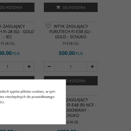
DO KOSZYKA
DO KOSZYKA
 ZASILAJĄCY
WTYK ZASILAJĄCY
 FI-28 (G) - GOLD
FURUTECH FI-E38 (G) -
- IEC
GOLD - SCHUKO
FI-28 (G)
FI-E38 (G)
00.00
500.00
PLN
PLN
DO KOSZYKA
DO KOSZYKA
stkich typów plików cookies, w tym
kies niezbędnych do prawidłowego
WTYK ZASILAJĄCY
ci.
 ZASILAJĄCY
FURUTECH FI-E48 (R) NCF -
 FI-48 (R) NCF -
OCC RODOWANY -
ODOWANY - IEC
SCHUKO
FI-48 (R)
FI-E48 (R)