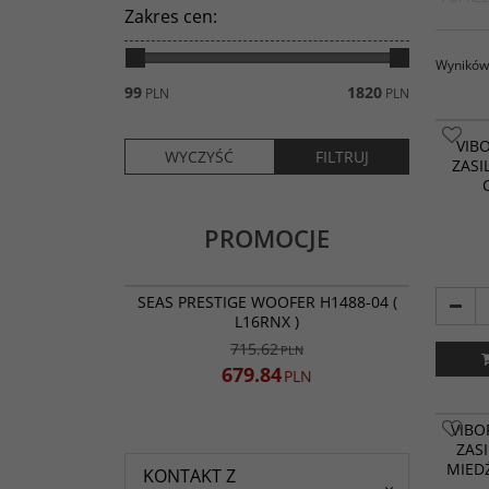
Zakres cen
:
Wyników 
99
1820
PLN
PLN
VIB
ZASI
PROMOCJE
060-7094
PROMOCJA
SEAS PRESTIGE WOOFER H1488-04 (
L16RNX )
715.62
PLN
679.84
PLN
VIBO
ZAS
MIED
KONTAKT Z