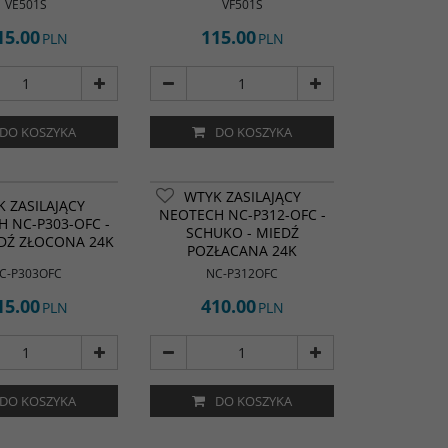
VE501S
VF501S
15.00
115.00
PLN
PLN
DO KOSZYKA
DO KOSZYKA
WTYK ZASILAJĄCY
 ZASILAJĄCY
NEOTECH NC-P312-OFC -
 NC-P303-OFC -
SCHUKO - MIEDŹ
EDŹ ZŁOCONA 24K
POZŁACANA 24K
C-P303OFC
NC-P312OFC
15.00
410.00
PLN
PLN
DO KOSZYKA
DO KOSZYKA