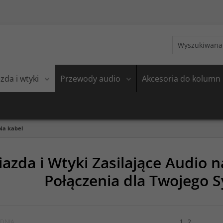
zda i wtyki
Przewody audio
Akcesoria do kolumn
Na kabel
azda i Wtyki Zasilające Audio n
Połączenia dla Twojego 
DNIA
1
2