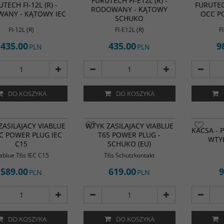
FURUTECH FI-E12L (R) -
TECH FI-12L (R) -
FURUTECH
RODOWANY - KĄTOWY
ANY - KĄTOWY IEC
OCC PO
SCHUKO
FI-12L (R)
FI-E12L (R)
F
435.00
435.00
9
PLN
PLN
DO KOSZYKA
DO KOSZYKA
ZASILAJACY VIABLUE
WTYK ZASILAJACY VIABLUE
KACSA - 
AC POWER PLUG IEC
T6S POWER PLUG -
WTYK
C15
SCHUKO (EU)
ablue T6s IEC C15
T6s Schutzkontakt
589.00
619.00
9
PLN
PLN
DO KOSZYKA
DO KOSZYKA