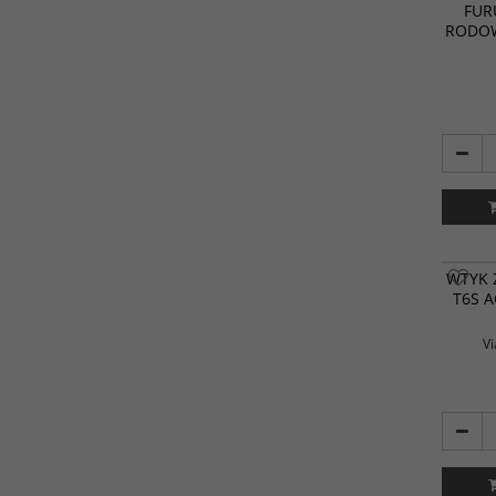
FURU
RODOW
WTYK 
T6S 
Vi