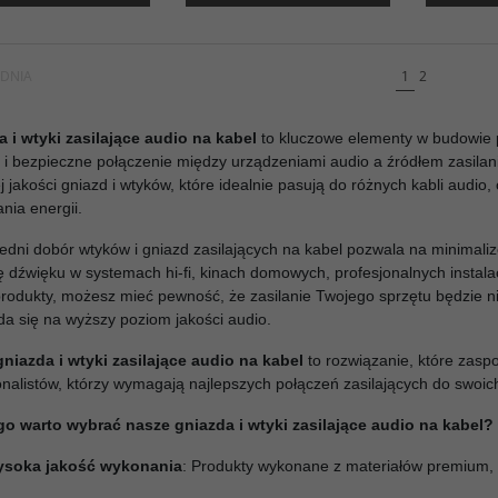
DNIA
1
2
 i wtyki zasilające audio na kabel
to kluczowe elementy w budowie 
e i bezpieczne połączenie między urządzeniami audio a źródłem zasilani
j jakości gniazd i wtyków, które idealnie pasują do różnych kabli audi
ania energii.
dni dobór wtyków i gniazd zasilających na kabel pozwala na minimalizo
ę dźwięku w systemach hi-fi, kinach domowych, profesjonalnych instala
rodukty, możesz mieć pewność, że zasilanie Twojego sprzętu będzie nie
da się na wyższy poziom jakości audio.
gniazda i wtyki zasilające audio na kabel
to rozwiązanie, które zaspo
onalistów, którzy wymagają najlepszych połączeń zasilających do swoic
go warto wybrać nasze gniazda i wtyki zasilające audio na kabel?
soka jakość wykonania
: Produkty wykonane z materiałów premium, 