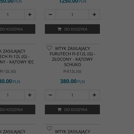
50.00
1250.00
PLN
PLN
DO KOSZYKA
DO KOSZYKA
WTYK ZASILAJĄCY
 ZASILAJĄCY
FURUTECH FI-E12L (G) -
CH FI-12L (G) -
ZŁOCONY - KĄTOWY
NY - KĄTOWY IEC
SCHUKO
FI-12L (G)
FI-E12L (G)
80.00
380.00
PLN
PLN
DO KOSZYKA
DO KOSZYKA
 ZASILAJĄCY
WTYK ZASILAJĄCY