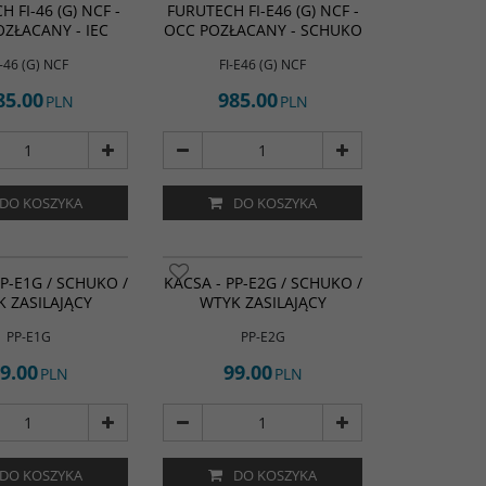
 FI-46 (G) NCF -
FURUTECH FI-E46 (G) NCF -
ZŁACANY - IEC
OCC POZŁACANY - SCHUKO
I-46 (G) NCF
FI-E46 (G) NCF
85.00
985.00
PLN
PLN
DO KOSZYKA
DO KOSZYKA
PP-E1G / SCHUKO /
KACSA - PP-E2G / SCHUKO /
 ZASILAJĄCY
WTYK ZASILAJĄCY
PP-E1G
PP-E2G
9.00
99.00
PLN
PLN
DO KOSZYKA
DO KOSZYKA