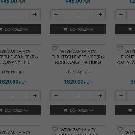
645.00
645.00
12
PLN
PLN
DO KOSZYKA
DO KOSZYKA
YK ZASILAJĄCY
WTYK ZASILAJĄCY
WTYK
ECH FI-50 NCF (R) -
FURUTECH FI-E50 NCF (R) -
FURUTE
ODOWANY - IEC
RODOWANY - SCHUKO
POZŁACA
FI-50 NCF (R)
FI-E50 NCF (R)
1820.00
1820.00
3
PLN
PLN
DO KOSZYKA
DO KOSZYKA
WTYK ZASILAJĄCY
YK ZASILAJĄCY
WTYK