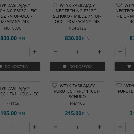
YK ZASILAJĄCY
WTYK ZASILAJĄCY
WTYK
H NC-P303G - EIC -
NEOTECH NC-P312G -
NEOTECH
EDŹ 7N UP-OCC -
SCHUKO - MIEDŹ 7N UP-
- EIC -
OZŁACANY 24K
OCC - POZŁACANY 24K
R
NC-P303G
NC-P312G
830.00
830.00
8
PLN
PLN
DO KOSZYKA
DO KOSZYKA
WTYK ZASILAJĄCY
WTYK
YK ZASILAJĄCY
FURUTECH FI-E11 (CU) -
FURUTEC
CH FI-11 (CU) - IEC
SCHUKO
FI-11Cu
FI-E11Cu
195.00
215.00
3
PLN
PLN