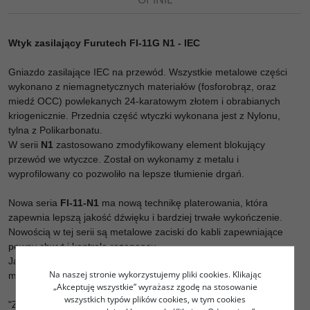
Wtyk zasilający Furutech FI-11G N1 - IEC
Gniazdo zasilające IEC na przewód. Wszystkie metalowe części
wykonano z niemagnetycznych materiałów (fosforobrąz, oraz
miedź OCC) powlekanych 24-karatowym złotem i obrabianych
kriogenicznie. Przednia część wtyczki wykonana jest z Nylonu,
tylna z Polikarbonatu.
W serii
N1
zastosowano zmodyfikowany element blokujący
przewód we wtyczce. Został on wykonamy z metalu i
wyprofilowany co pozwoliło na lepsze tłumienie drgań.
Nowa seria
FI-11-N1
ma nową technikę platerowania, która
zapewnia lepszą jakość dźwięku i bardziej trwałe wykończenie.
Nowością w tej serii są metalowe zaciski do kabli zapewniające
pewny chwyt i kontrolę rezonansu.
Japoński komentator audio, Masamitsu Fukuda, na nowym wtyku
Na naszej stronie wykorzystujemy pliki cookies. Klikając
mówi:
„Akceptuję wszystkie” wyrażasz zgodę na stosowanie
wszystkich typów plików cookies, w tym cookies
"Złocenie jest idealne dla entuzjastów, którzy wolą płynne, ciepłe i