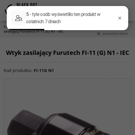
Menu
Panel
Lang
Szukaj
Kategoria główna
/
Gniazda i wtyki
/
Gniazda i wtyki zasilające
/
Na kabel
/
Wtyk
zasilający Furutech FI-11 (G) N1 - IEC
Wtyk zasilający Furutech FI-11 (G) N1 - IEC
Kod produktu
:
FI-11G N1