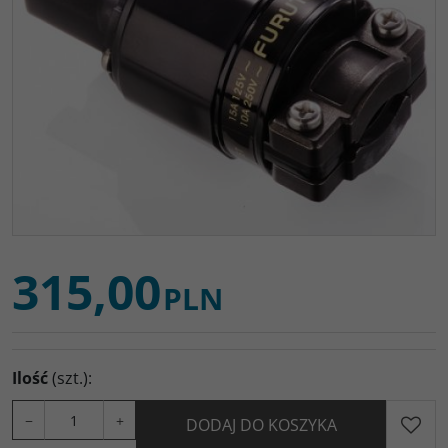
315,00
PLN
Ilość
(szt.)
:
−
+
DODAJ DO KOSZYKA