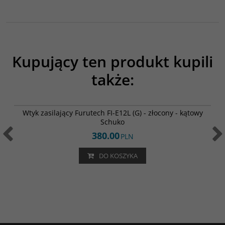
Kupujący ten produkt kupili
także:
FI-E12L (G)
Wtyk zasilający Furutech FI-E12L (G) - złocony - kątowy
Schuko
380.00
PLN
DO KOSZYKA