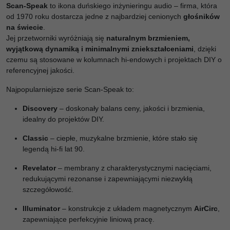
Scan-Speak
to ikona duńskiego inżynieringu audio – firma, która
od 1970 roku dostarcza jedne z najbardziej cenionych
głośników
na świecie
.
Jej przetworniki wyróżniają się
naturalnym brzmieniem,
wyjątkową dynamiką i minimalnymi zniekształceniami
, dzięki
czemu są stosowane w kolumnach hi-endowych i projektach DIY o
referencyjnej jakości.
Najpopularniejsze serie Scan-Speak to:
Discovery
– doskonały balans ceny, jakości i brzmienia,
idealny do projektów DIY.
Classic
– ciepłe, muzykalne brzmienie, które stało się
legendą hi-fi lat 90.
Revelator
– membrany z charakterystycznymi nacięciami,
redukującymi rezonanse i zapewniającymi niezwykłą
szczegółowość.
Illuminator
– konstrukcje z układem magnetycznym
AirCirc
,
zapewniające perfekcyjnie liniową pracę.