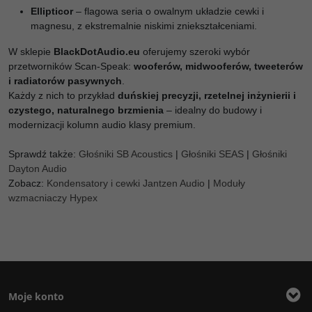
Ellipticor
– flagowa seria o owalnym układzie cewki i
magnesu, z ekstremalnie niskimi zniekształceniami.
W sklepie
BlackDotAudio.eu
oferujemy szeroki wybór
przetworników Scan-Speak:
wooferów, midwooferów, tweeterów
i radiatorów pasywnych
.
Każdy z nich to przykład
duńskiej precyzji, rzetelnej inżynierii i
czystego, naturalnego brzmienia
– idealny do budowy i
modernizacji kolumn audio klasy premium.
Sprawdź także:
Głośniki SB Acoustics
|
Głośniki SEAS
|
Głośniki
Dayton Audio
Zobacz:
Kondensatory i cewki Jantzen Audio
|
Moduły
wzmacniaczy Hypex
Moje konto