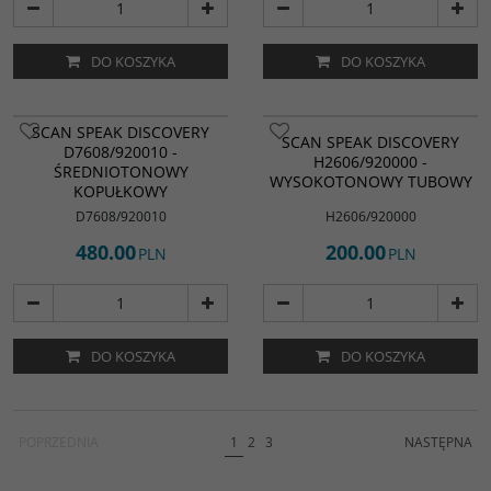
DO KOSZYKA
DO KOSZYKA
SCAN SPEAK DISCOVERY
SCAN SPEAK DISCOVERY
D7608/920010 -
H2606/920000 -
ŚREDNIOTONOWY
WYSOKOTONOWY TUBOWY
KOPUŁKOWY
D7608/920010
H2606/920000
480.00
200.00
PLN
PLN
DO KOSZYKA
DO KOSZYKA
POPRZEDNIA
1
2
3
NASTĘPNA