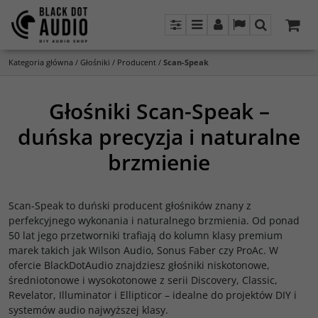
Panel
Menu
Panel
Lang
Szukaj
Kategoria główna
/
Głośniki
/
Producent
/
Scan-Speak
Głośniki Scan-Speak –
duńska precyzja i naturalne
brzmienie
Scan-Speak to duński producent głośników znany z
perfekcyjnego wykonania i naturalnego brzmienia. Od ponad
50 lat jego przetworniki trafiają do kolumn klasy premium
marek takich jak Wilson Audio, Sonus Faber czy ProAc. W
ofercie BlackDotAudio znajdziesz głośniki niskotonowe,
średniotonowe i wysokotonowe z serii Discovery, Classic,
Revelator, Illuminator i Ellipticor – idealne do projektów DIY i
systemów audio najwyższej klasy.