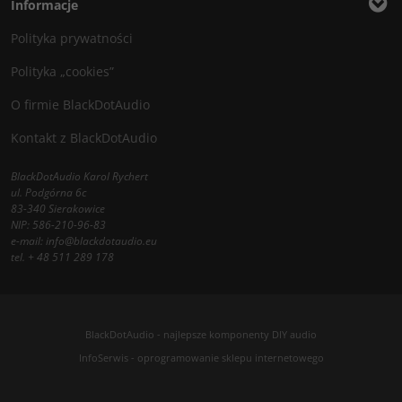
Informacje
Polityka prywatności
Polityka „cookies”
O firmie BlackDotAudio
Kontakt z BlackDotAudio
BlackDotAudio Karol Rychert
ul. Podgórna 6c
83-340 Sierakowice
NIP: 586-210-96-83
e-mail:
info@blackdotaudio.eu
tel.
+ 48 511 289 178
BlackDotAudio - najlepsze komponenty DIY audio
InfoSerwis
-
oprogramowanie sklepu internetowego