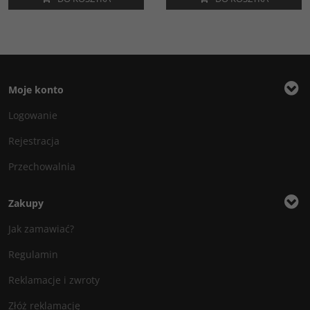
Moje konto
Logowanie
Rejestracja
Przechowalnia
Zakupy
Jak zamawiać?
Regulamin
Reklamacje i zwroty
Złóż reklamację