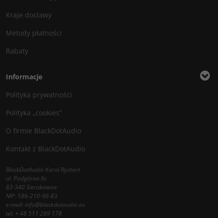
Kraje dostawy
Metody płatności
Rabaty
Informacje
Polityka prywatności
Polityka „cookies”
O firmie BlackDotAudio
Kontakt z BlackDotAudio
BlackDotAudio Karol Rychert
ul. Podgórna 6c
83-340 Sierakowice
NIP: 586-210-96-83
e-mail:
info@blackdotaudio.eu
tel.
+ 48 511 289 178