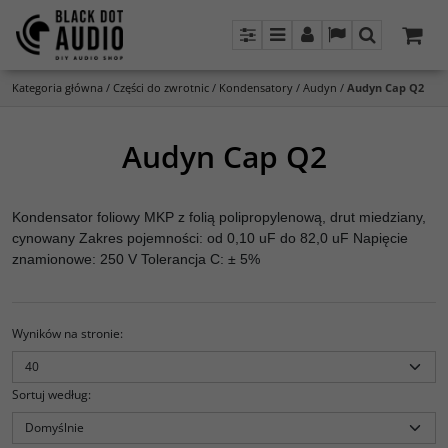
Panel
Menu
Panel
Lang
Szukaj
Kategoria główna
/
Części do zwrotnic
/
Kondensatory
/
Audyn
/
Audyn Cap Q2
Audyn Cap Q2
Kondensator foliowy MKP z folią polipropylenową, drut miedziany,
cynowany Zakres pojemności: od 0,10 uF do 82,0 uF Napięcie
znamionowe: 250 V Tolerancja C: ± 5%
Wyników na stronie
:
Sortuj według
: