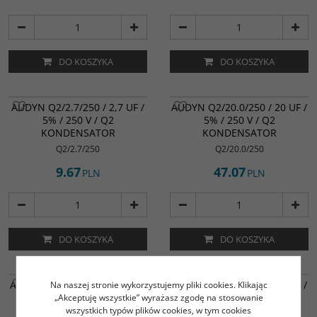
DO KOSZYKA
DO KOSZYKA
AUDYN Q2/2.7/250 / 2,7 UF /
AUDYN Q2/20.0/250 / 20 UF /
5% / 250 V / Q2
5% / 250 V / Q2
KONDENSATOR
KONDENSATOR
Q2/2.7/250
Q2/20.0/250
9.67
47.07
PLN
PLN
DO KOSZYKA
DO KOSZYKA
AUDYN Q2/22.0/250 / 22 UF /
AUDYN Q2/27.0/250 / 27 UF /
Na naszej stronie wykorzystujemy pliki cookies. Klikając
5% / 250 V / Q2
5% / 250 V / Q2
„Akceptuję wszystkie” wyrażasz zgodę na stosowanie
KONDENSATOR
KONDENSATOR
wszystkich typów plików cookies, w tym cookies