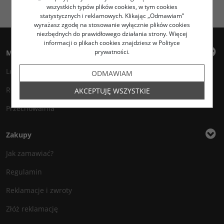
wszystkich typów plików cookies, w tym cookies
statystycznych i reklamowych. Klikając „Odmawiam”
wyrażasz zgodę na stosowanie wyłącznie plików cookies
niezbędnych do prawidłowego działania strony. Więcej
informacji o plikach cookies znajdziesz w Polityce
prywatności.
Moje konto
Logowanie
ODMAWIAM
Rejestracja
AKCEPTUJĘ WSZYSTKIE
Przechowalnia
Zakupy
Jak zamawiać?
Regulamin
Reklamacje i zwroty
Złóż reklamację