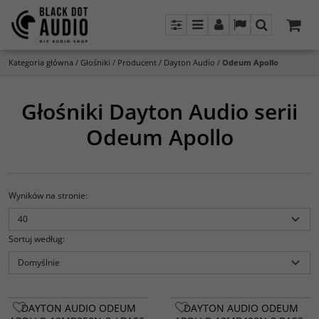
Panel
Menu
Panel
Lang
Szukaj
Kategoria główna
/
Głośniki
/
Producent
/
Dayton Audio
/
Odeum Apollo
Głośniki Dayton Audio serii
Odeum Apollo
Wyników na stronie
:
Sortuj według
:
DAYTON AUDIO ODEUM
DAYTON AUDIO ODEUM