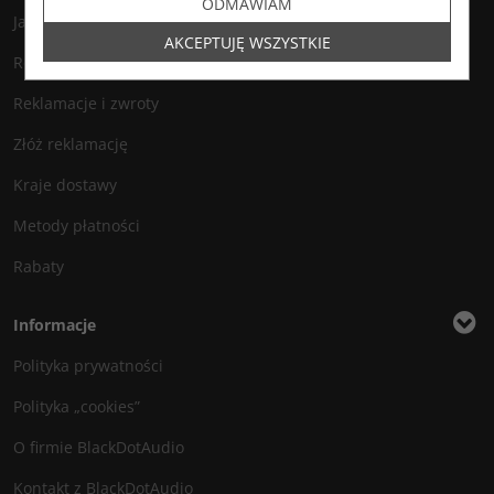
ODMAWIAM
Jak zamawiać?
AKCEPTUJĘ WSZYSTKIE
Regulamin
Reklamacje i zwroty
Złóż reklamację
Kraje dostawy
Metody płatności
Rabaty
Informacje
Polityka prywatności
Polityka „cookies”
O firmie BlackDotAudio
Kontakt z BlackDotAudio