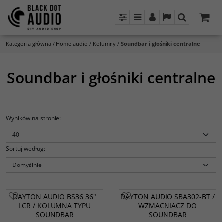
Panel
Menu
Panel
Lang
Szukaj
Kategoria główna
/
Home audio
/
Kolumny
/
Soundbar i głośniki centralne
Soundbar i głośniki centralne
Wyników na stronie
:
Sortuj według
:
DAYTON AUDIO BS36 36"
DAYTON AUDIO SBA302-BT /
LCR / KOLUMNA TYPU
WZMACNIACZ DO
SOUNDBAR
SOUNDBAR