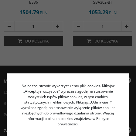
BS36
SBA302-BT
1504.79
1053.29
PLN
PLN
DO KOSZYKA
DO KOSZYKA
Moje konto
Na naszej stronie wykorzystujemy pliki cookies. Klikając
„Akceptuję wszystkie” wyrażasz zgodę na stosowanie
Logowanie
wszystkich typów plików cookies, w tym cookies
statystycznych i reklamowych. Klikając „Odmawiam”
Rejestracja
wyrażasz zgodę na stosowanie wyłącznie plików cookies
niezbędnych do prawidłowego działania strony. Więcej
Przechowalnia
informacji o plikach cookies znajdziesz w Polityce
prywatności.
Zakupy