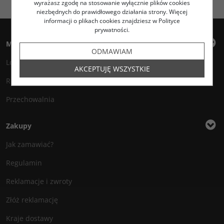
wyrażasz zgodę na stosowanie wyłącznie plików cookies
niezbędnych do prawidłowego działania strony. Więcej
informacji o plikach cookies znajdziesz w Polityce
prywatności.
Moje konto
ODMAWIAM
Logowanie
AKCEPTUJĘ WSZYSTKIE
Rejestracja
Przechowalnia
Zakupy
Jak zamawiać?
Regulamin
Reklamacje i zwroty
Złóż reklamację
Kraje dostawy