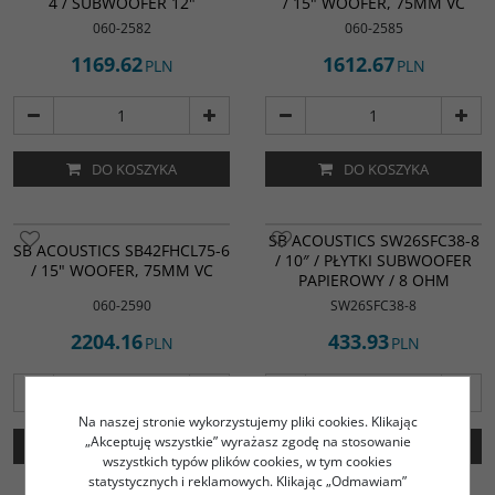
4 / SUBWOOFER 12"
/ 15" WOOFER, 75MM VC
060-2582
060-2585
1169.62
1612.67
PLN
PLN
DO KOSZYKA
DO KOSZYKA
SB ACOUSTICS SW26SFC38-8
SB ACOUSTICS SB42FHCL75-6
/ 10″ / PŁYTKI SUBWOOFER
/ 15" WOOFER, 75MM VC
PAPIEROWY / 8 OHM
060-2590
SW26SFC38-8
2204.16
433.93
PLN
PLN
Na naszej stronie wykorzystujemy pliki cookies. Klikając
„Akceptuję wszystkie” wyrażasz zgodę na stosowanie
DO KOSZYKA
DO KOSZYKA
wszystkich typów plików cookies, w tym cookies
statystycznych i reklamowych. Klikając „Odmawiam”