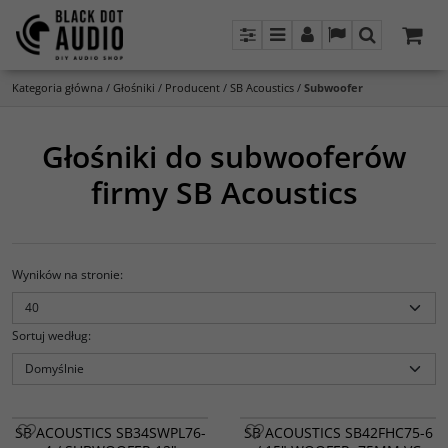
Panel
Menu
Panel
Lang
Szukaj
Kategoria główna
/
Głośniki
/
Producent
/
SB Acoustics
/
Subwoofer
Głośniki do subwooferów
firmy SB Acoustics
Wyników na stronie
:
Sortuj według
:
SB ACOUSTICS SB34SWPL76-
SB ACOUSTICS SB42FHC75-6