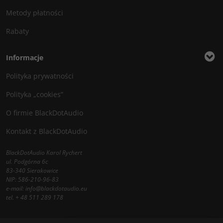
Metody płatności
Rabaty
Informacje
Polityka prywatności
Polityka „cookies”
O firmie BlackDotAudio
Kontakt z BlackDotAudio
BlackDotAudio Karol Rychert
ul. Podgórna 6c
83-340 Sierakowice
NIP: 586-210-96-83
e-mail:
info@blackdotaudio.eu
tel.
+ 48 511 289 178