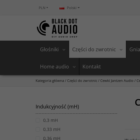
PLN
Polski
Głośniki
Części do zwrotnic
Gnia
Home audio
Kontakt
Kategoria główna
/
Części do zwrotnic
/
Cewki Jantzen Audio
/
C
C
Indukcyjność (mH)
0,3 mH
0,33 mH
0,36 mH