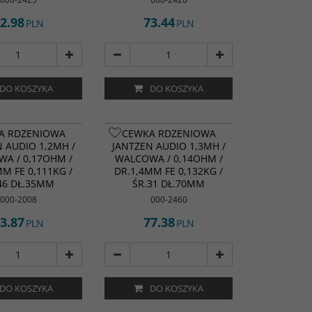
2.98
73.44
PLN
PLN
DO KOSZYKA
DO KOSZYKA
A RDZENIOWA
CEWKA RDZENIOWA
 AUDIO 1,2MH /
JANTZEN AUDIO 1,3MH /
A / 0,17OHM /
WALCOWA / 0,14OHM /
MM FE 0,111KG /
DR.1,4MM FE 0,132KG /
46 DŁ.35MM
ŚR.31 DŁ.70MM
000-2008
000-2460
3.87
77.38
PLN
PLN
DO KOSZYKA
DO KOSZYKA