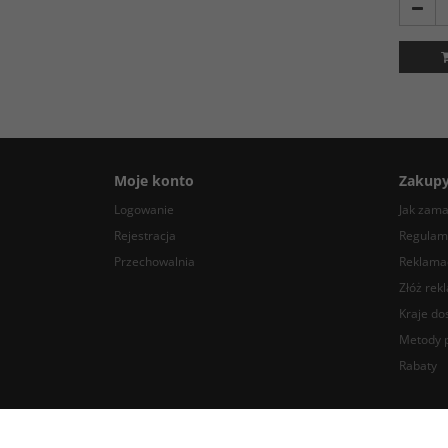
Moje konto
Zakup
Logowanie
Jak zam
Rejestracja
Regulam
Przechowalnia
Reklamac
Złóż rek
Kraje do
Metody p
Rabaty