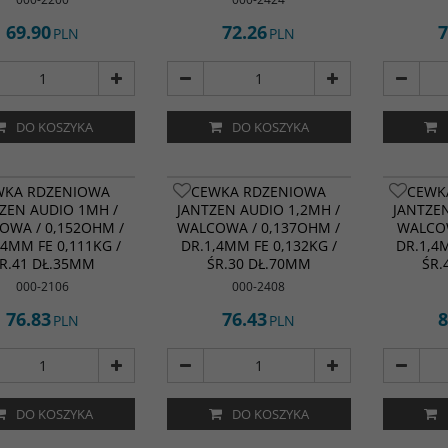
69.90
72.26
7
PLN
PLN
DO KOSZYKA
DO KOSZYKA
WKA RDZENIOWA
CEWKA RDZENIOWA
CEWK
ZEN AUDIO 1MH /
JANTZEN AUDIO 1,2MH /
JANTZEN
OWA / 0,152OHM /
WALCOWA / 0,137OHM /
WALCOW
,4MM FE 0,111KG /
DR.1,4MM FE 0,132KG /
DR.1,4
R.41 DŁ.35MM
ŚR.30 DŁ.70MM
ŚR.
000-2106
000-2408
76.83
76.43
8
PLN
PLN
DO KOSZYKA
DO KOSZYKA