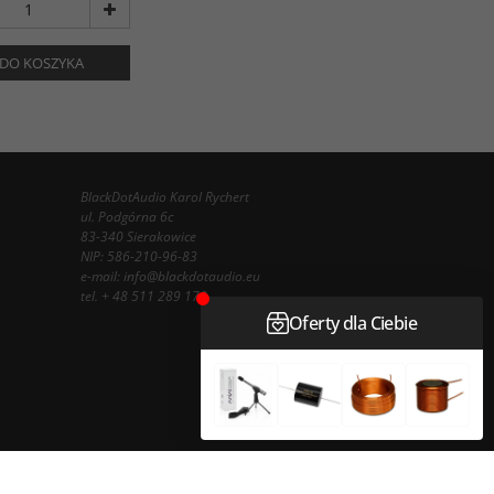
DO KOSZYKA
BlackDotAudio Karol Rychert
ul. Podgórna 6c
83-340 Sierakowice
NIP: 586-210-96-83
e-mail:
info@blackdotaudio.eu
tel.
+ 48 511 289 178