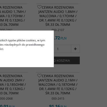
A RDZENIOWA
CEWKA RDZENIOWA
 AUDIO 1,7MH /
JANTZEN AUDIO 1,8MH /
A / 0,17OHM /
WALCOWA / 0,17OHM /
MM FE 0,132KG /
DR.1,4MM FE 0,132KG /
33 DŁ.70MM
ŚR.33 DŁ.70MM
000-2461
000-2107
5.05
86.72
PLN
PLN
stkich typów plików cookies, w tym
kies niezbędnych do prawidłowego
ci.
DO KOSZYKA
DO KOSZYKA
A RDZENIOWA
CEWKA RDZENIOWA
N AUDIO 2MH /
JANTZEN AUDIO 2,1MH /
A / 0,185OHM /
WALCOWA / 0,187OHM /
MM FE 0,132KG /
DR.1,4MM FE 0,132KG /
33 DŁ.70MM
ŚR.33 DŁ.70MM
000-2068
000-2415
0.01
91.16
PLN
PLN