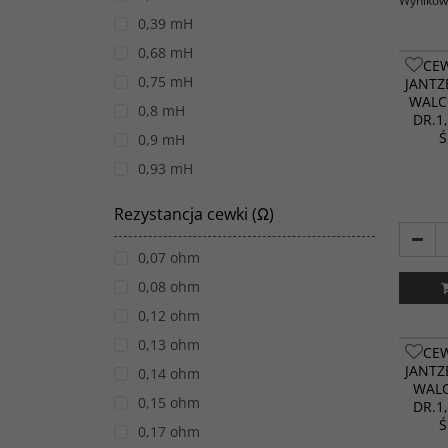
Wyników 
0,39 mH
0,68 mH
CE
0,75 mH
JANTZ
WALC
0,8 mH
DR.1
Ś
0,9 mH
0,93 mH
0,95 mH
Rezystancja cewki (Ω)
1 mH
1,17 mH
0,07 ohm
1,2 mH
0,08 ohm
1,3 mH
0,12 ohm
1,4 mH
0,13 ohm
CE
JANTZ
1,5 mH
0,14 ohm
WALC
1,7 mH
0,15 ohm
DR.1
Ś
1,8 mH
0,17 ohm