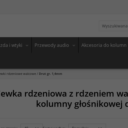
zda i wtyki
Przewody audio
Akcesoria do kolumn
ewki rdzeniowe walcowe
/
Drut gr. 1,4mm
ewka rdzeniowa z rdzeniem wa
kolumny głośnikowej 