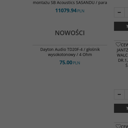
montażu SB Acoustics SASANDU / para
11079.94
PLN
NOWOŚCI
TD20F-4
CE
NOWOŚĆ
Dayton Audio TD20F-4 / głośnik
JANT
wysokotonowy / 4 Ohm
WALC
DR.1
75.00
PLN
Ś
CE