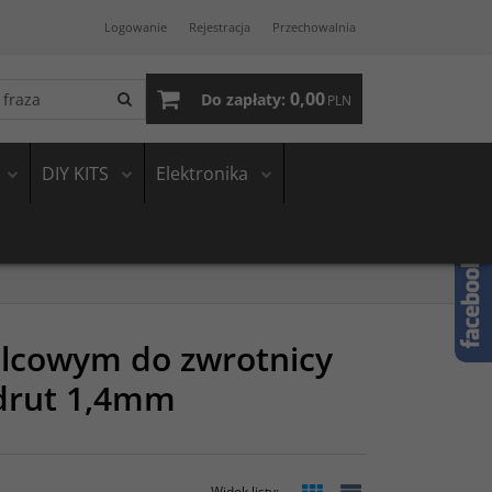
Logowanie
Rejestracja
Przechowalnia
0,00
Do zapłaty:
PLN
DIY KITS
Elektronika
lcowym do zwrotnicy
drut 1,4mm
Widok listy
: