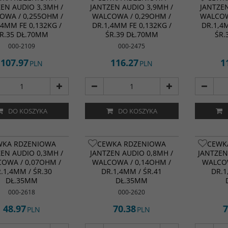
ZEN AUDIO 3,3MH /
JANTZEN AUDIO 3,9MH /
JANTZEN
OWA / 0,255OHM /
WALCOWA / 0,29OHM /
WALCOW
,4MM FE 0,132KG /
DR.1,4MM FE 0,132KG /
DR.1,4
R.35 DŁ.70MM
ŚR.39 DŁ.70MM
ŚR.
000-2109
000-2475
107.97
116.27
1
PLN
PLN
DO KOSZYKA
DO KOSZYKA
WKA RDZENIOWA
CEWKA RDZENIOWA
CEWK
ZEN AUDIO 0,3MH /
JANTZEN AUDIO 0,8MH /
JANTZEN
OWA / 0,07OHM /
WALCOWA / 0,14OHM /
WALCOW
.1,4MM / ŚR.30
DR.1,4MM / ŚR.41
DR.1
DŁ.35MM
DŁ.35MM
000-2618
000-2620
48.97
70.38
7
PLN
PLN