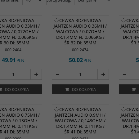
na stronie
:
Sortuj według
:
WKA RDZENIOWA
CEWKA RDZENIOWA
CEWK
EN AUDIO 0,33MH /
JANTZEN AUDIO 0,36MH /
JANTZEN
OWA / 0,072OHM /
WALCOWA / 0,07OHM /
WALCOW
,4MM FE 0,066KG /
DR.1,4MM FE 0,066KG /
DR.1,4
R.30 DŁ.35MM
ŚR.32 DŁ.35MM
ŚR.
000-2404
000-2474
49.91
50.02
5
PLN
PLN
DO KOSZYKA
DO KOSZYKA
WKA RDZENIOWA
CEWKA RDZENIOWA
CEWK
EN AUDIO 0,75MH /
JANTZEN AUDIO 0,9MH /
JANTZEN
OWA / 0,13OHM /
WALCOWA / 0,143OHM /
WALCOW
,4MM FE 0,111KG /
DR.1,4MM FE 0,111KG /
DR.1,4
R.41 DŁ.35MM
ŚR.41 DŁ.35MM
ŚR.
000-2200
000-2424