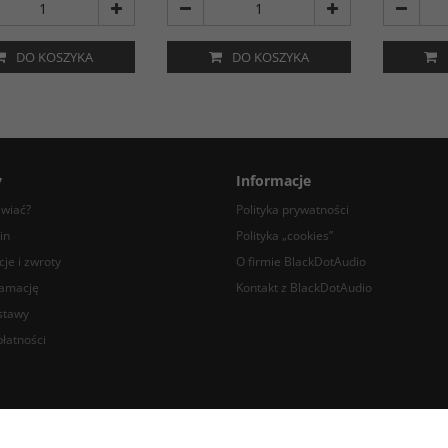
DO KOSZYKA
DO KOSZYKA
y
Informacje
awiać?
Polityka prywatności
in
Polityka „cookies”
je i zwroty
O firmie BlackDotAudio
lamację
Kontakt z BlackDotAudio
stawy
łatności