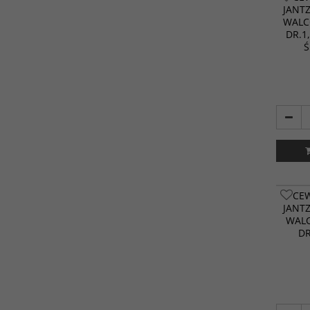
JANT
WALC
DR.1
Ś
CE
JANT
WALC
DR