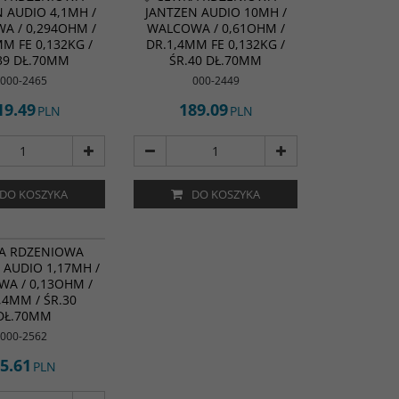
 AUDIO 4,1MH /
JANTZEN AUDIO 10MH /
A / 0,294OHM /
WALCOWA / 0,61OHM /
MM FE 0,132KG /
DR.1,4MM FE 0,132KG /
39 DŁ.70MM
ŚR.40 DŁ.70MM
000-2465
000-2449
19.49
189.09
PLN
PLN
DO KOSZYKA
DO KOSZYKA
A RDZENIOWA
 AUDIO 1,17MH /
A / 0,13OHM /
,4MM / ŚR.30
DŁ.70MM
000-2562
5.61
PLN