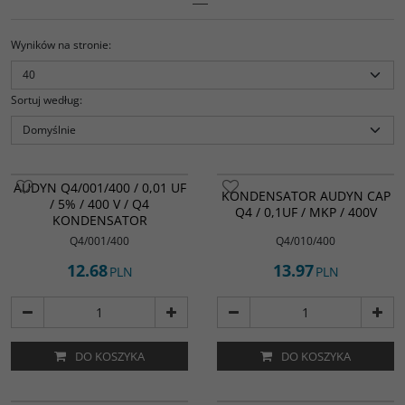
Wyników na stronie
:
Sortuj według
:
AUDYN Q4/001/400 / 0,01 UF
KONDENSATOR AUDYN CAP
/ 5% / 400 V / Q4
Q4 / 0,1UF / MKP / 400V
KONDENSATOR
Q4/001/400
Q4/010/400
12.68
13.97
PLN
PLN
DO KOSZYKA
DO KOSZYKA