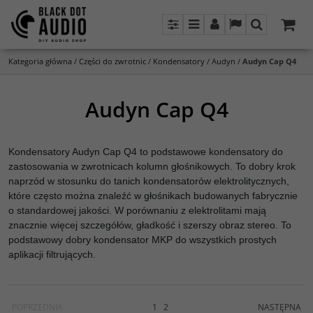
Panel
Menu
Panel
Lang
Szukaj
Kategoria główna
/
Części do zwrotnic
/
Kondensatory
/
Audyn
/
Audyn Cap Q4
Audyn Cap Q4
Kondensatory Audyn Cap Q4 to podstawowe kondensatory do
zastosowania w zwrotnicach kolumn głośnikowych. To dobry krok
naprzód w stosunku do tanich kondensatorów elektrolitycznych,
które często można znaleźć w głośnikach budowanych fabrycznie
o standardowej jakości. W porównaniu z elektrolitami mają
znacznie więcej szczegółów, gładkość i szerszy obraz stereo. To
podstawowy dobry kondensator MKP do wszystkich prostych
aplikacji filtrujących.
POPRZEDNIA
1
2
NASTĘPNA