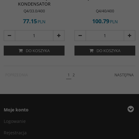
KONDENSATOR
Q4/33.0/400
Q4/40/400
77.15
100.79
PLN
PLN
DO KOSZYKA
DO KOSZYKA
POPRZEDNIA
1
2
NASTĘPNA
Moje konto
Logowanie
Rejestracja