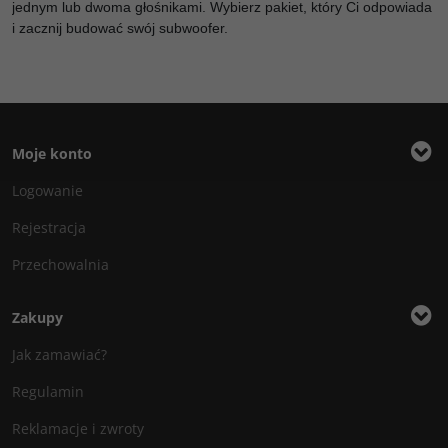
jednym lub dwoma głośnikami. Wybierz pakiet, który Ci odpowiada
i zacznij budować swój subwoofer.
Moje konto
Logowanie
Rejestracja
Przechowalnia
Zakupy
Jak zamawiać?
Regulamin
Reklamacje i zwroty