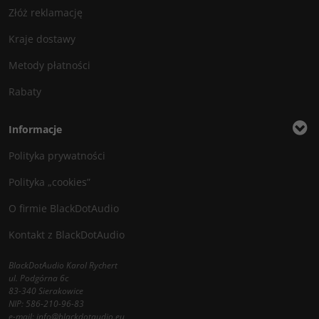
Złóż reklamację
Kraje dostawy
Metody płatności
Rabaty
Informacje
Polityka prywatności
Polityka „cookies”
O firmie BlackDotAudio
Kontakt z BlackDotAudio
BlackDotAudio Karol Rychert
ul. Podgórna 6c
83-340 Sierakowice
NIP: 586-210-96-83
e-mail:
info@blackdotaudio.eu