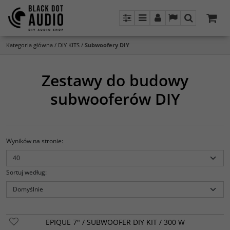
Panel
Menu
Panel
Lang
Szukaj
Kategoria główna
/
DIY KITS
/
Subwoofery DIY
Zestawy do budowy
subwooferów DIY
Wyników na stronie
:
Sortuj według
:
EPIQUE 7" / SUBWOOFER DIY KIT / 300 W