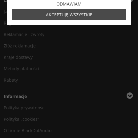
Zakupy
ODMAWIAM
Jak zamawiać?
AKCEPTUJĘ WSZYSTKIE
Regulamin
Reklamacje i zwroty
Złóż reklamację
Kraje dostawy
Metody płatności
Rabaty
Informacje
Polityka prywatności
Polityka „cookies”
O firmie BlackDotAudio