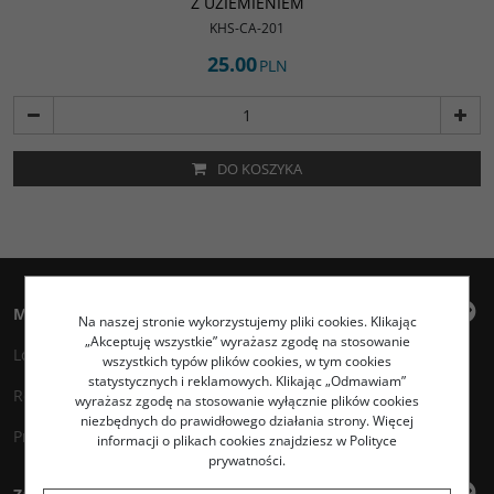
Z UZIEMIENIEM
KHS-CA-201
25.00
PLN
DO KOSZYKA
Moje konto
Na naszej stronie wykorzystujemy pliki cookies. Klikając
„Akceptuję wszystkie” wyrażasz zgodę na stosowanie
Logowanie
wszystkich typów plików cookies, w tym cookies
statystycznych i reklamowych. Klikając „Odmawiam”
Rejestracja
wyrażasz zgodę na stosowanie wyłącznie plików cookies
niezbędnych do prawidłowego działania strony. Więcej
Przechowalnia
informacji o plikach cookies znajdziesz w Polityce
prywatności.