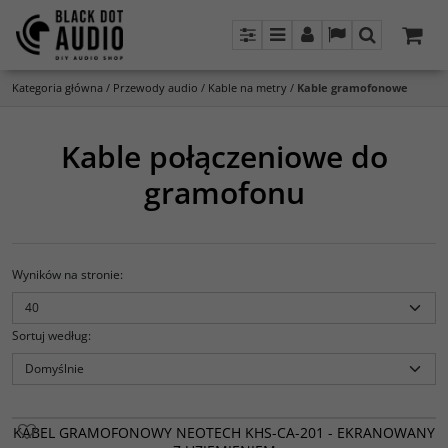
Panel
Menu
Panel
Lang
Szukaj
Kategoria główna
/
Przewody audio
/
Kable na metry
/
Kable gramofonowe
Kable połączeniowe do
gramofonu
Wyników na stronie
:
Sortuj według
:
KABEL GRAMOFONOWY NEOTECH KHS-CA-201 - EKRANOWANY