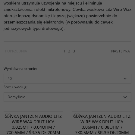
woskiem utrzymuje uzwojenia na miejscu i eliminuje
zniekształcenia i efekt mikrofonowy. Cewka woskowa Litz Wire Wax
oferuje lepszą dynamikę i lepszą (większą) powierzchnię do
przemieszczania się elektronów (w porównaniu do cewek
jednożyłowych typu drutowego).
POPRZEDNIA
1
2
3
NASTĘPNA
Wyników na stronie
:
Sortuj według
:
CEWKA JANTZEN AUDIO LITZ
CEWKA JANTZEN AUDIO LITZ
WIRE WAX DRUT LICA
WIRE WAX DRUT LICA
0,025MH / 0,04OHM /
0,06MH / 0,08OHM /
7X0,5MM / ŚR.35 DŁ.20MM
7X0,5MM / ŚR.39 DŁ.20MM