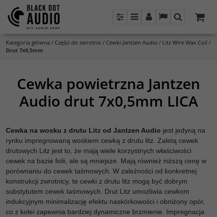
Panel
Menu
Panel
Lang
Szukaj
Kategoria główna
/
Części do zwrotnic
/
Cewki Jantzen Audio
/
Litz Wire Wax Coil
/
Drut 7x0,5mm
Cewka powietrzna Jantzen
Audio drut 7x0,5mm LICA
Cewka na wosku z drutu Litz od Jantzen Audio
jest jedyną na
rynku impregnowaną woskiem cewką z drutu litz. Zaletą cewek
drutowych Litz jest to, że mają wiele korzystnych właściwości
cewek na bazie folii, ale są mniejsze. Mają również niższą cenę w
porównaniu do cewek taśmowych. W zależności od konkretnej
konstrukcji zwrotnicy, te cewki z drutu litz mogą być dobrym
substytutem cewek taśmowych. Drut Litz umożliwia cewkom
indukcyjnym minimalizację efektu naskórkowości i obniżony opór,
co z kolei zapewnia bardziej dynamiczne brzmienie. Impregnacja