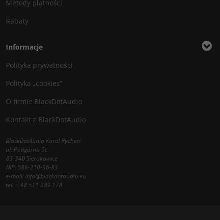
Metody płatności
Rabaty
Informacje
Polityka prywatności
Polityka „cookies”
O firmie BlackDotAudio
Kontakt z BlackDotAudio
BlackDotAudio Karol Rychert
ul. Podgórna 6c
83-340 Sierakowice
NIP: 586-210-96-83
e-mail:
info@blackdotaudio.eu
tel.
+ 48 511 289 178