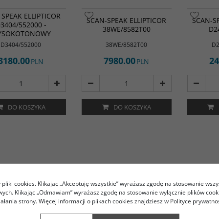
 SPEAK ELLIPTICOR
SCAN-SPEAK ELLIPTICOR
SCAN-SP
3404/552000 -
38WE/8582T00
D2
YSOKOTONOWY
D3404/552000
38WE/8582T00
D2
3180.00
7980.00
24
PLN
PLN
DO KOSZYKA
DO KOSZYKA
pliki cookies. Klikając „Akceptuję wszystkie” wyrażasz zgodę na stosowanie wszy
owych. Klikając „Odmawiam” wyrażasz zgodę na stosowanie wyłącznie plików coo
iałania strony. Więcej informacji o plikach cookies znajdziesz w Polityce prywatnoś