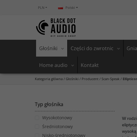
PLN
Polski
Głośniki
Części do zwrotnic
Gnia
Home audio
Kontakt
Kategoria główna
/
Głośniki
/
Producent
/
Scan-Speak
/
Elliptico
Typ głośnika
Wysokotonowy
W rodzi
eliptyc
Średniotonowy
wysoką 
Nisko-średniotonowy