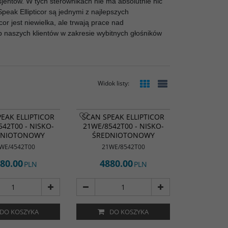
nsjentów. W tych sterownikach nie ma absolutnie nic
eak Ellipticor są jednymi z najlepszych
or jest niewielka, ale trwają prace nad
b naszych klientów w zakresie wybitnych głośników
Widok listy
:
EAK ELLIPTICOR
SCAN SPEAK ELLIPTICOR
42T00 - NISKO-
21WE/8542T00 - NISKO-
DNIOTONOWY
ŚREDNIOTONOWY
WE/4542T00
21WE/8542T00
80.00
4880.00
PLN
PLN
DO KOSZYKA
DO KOSZYKA