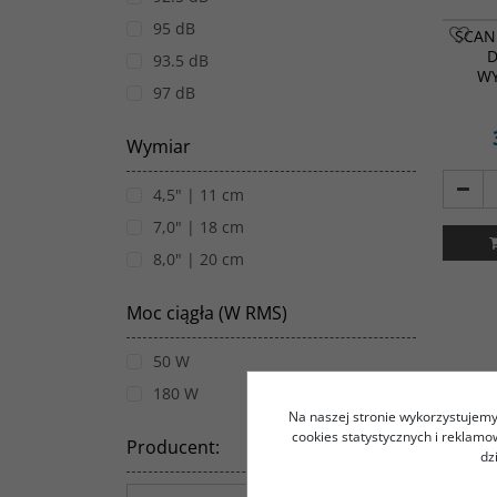
95 dB
SCAN
D
93.5 dB
W
97 dB
Wymiar
4,5" | 11 cm
7,0" | 18 cm
8,0" | 20 cm
Moc ciągła (W RMS)
50 W
180 W
Na naszej stronie wykorzystujemy 
cookies statystycznych i reklam
Producent
:
dz