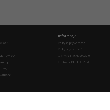
y
Informacje
awiać?
Polityka prywatności
in
Polityka „cookies”
je i zwroty
O firmie BlackDotAudio
lamację
Kontakt z BlackDotAudio
stawy
łatności