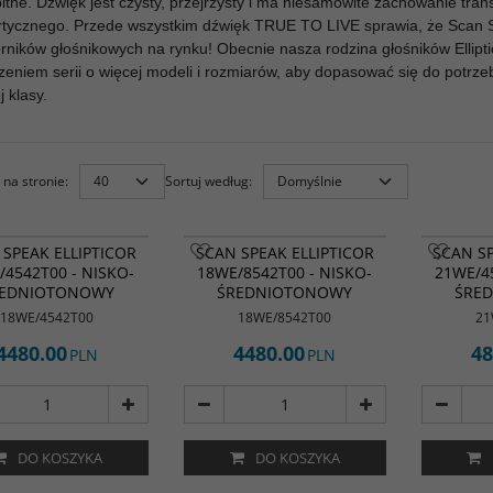
bitne. Dźwięk jest czysty, przejrzysty i ma niesamowite zachowanie tra
rtycznego. Przede wszystkim dźwięk TRUE TO LIVE sprawia, że Scan Sp
rników głośnikowych na rynku! Obecnie nasza rodzina głośników Elliptic
zeniem serii o więcej modeli i rozmiarów, aby dopasować się do potrze
j klasy.
na stronie
:
Sortuj według
:
 SPEAK ELLIPTICOR
SCAN SPEAK ELLIPTICOR
SCAN SP
/4542T00 - NISKO-
18WE/8542T00 - NISKO-
21WE/45
REDNIOTONOWY
ŚREDNIOTONOWY
ŚRE
18WE/4542T00
18WE/8542T00
21
4480.00
4480.00
48
PLN
PLN
DO KOSZYKA
DO KOSZYKA