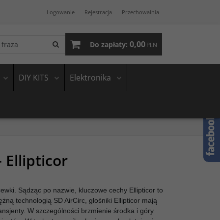
Logowanie
Rejestracja
Przechowalnia
0,00
Do zapłaty:
PLN
DIY KITS
Elektronika
 Ellipticor
cewki. Sądząc po nazwie, kluczowe cechy Ellipticor to
ną technologią SD AirCirc, głośniki Ellipticor mają
ransjenty. W szczególności brzmienie środka i góry