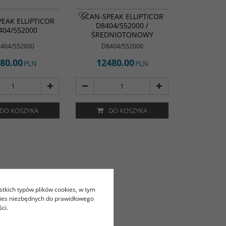
SCAN-SPEAK ELLIPTICOR
EAK ELLIPTICOR
D8404/552000 /
404/552000
ŚREDNIOTONOWY
404/552000
D8404/552000
80.00
12480.00
PLN
PLN
DO KOSZYKA
DO KOSZYKA
stkich typów plików cookies, w tym
kies niezbędnych do prawidłowego
ci.