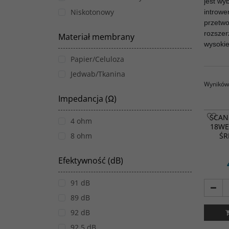
jest wy
Niskotonowy
introwe
przetwo
rozszer
Materiał membrany
wysokie
Papier/Celuloza
Jedwab/Tkanina
Wyników 
Impedancja (Ω)
SCAN
4 ohm
18WE
8 ohm
Ś
Efektywność (dB)
91 dB
89 dB
92 dB
92.5 dB