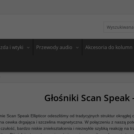
zda i wtyki
Przewody audio
Akcesoria do kolumn
r
Głośniki Scan Speak -
nie Scan Speak Ellipticor odeszliśmy od tradycyjnych struktur okrągłej 
zna cewka drgająca i szczelina magnetyczna. W połączeniu z naszą potęż
czułość, bardzo niskie zniekształcenia i niezwykle szybką reakcję na t