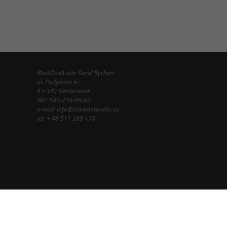
BlackDotAudio Karol Rychert
ul. Podgórna 6c
83-340 Sierakowice
NIP: 586-210-96-83
e-mail:
info@blackdotaudio.eu
tel.
+ 48 511 289 178
InfoSerwis
-
oprogramowanie sklepu internetowego