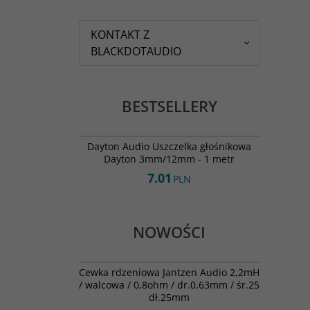
KONTAKT Z
BLACKDOTAUDIO
BESTSELLERY
Gasketing Tape 1/2" metr
BESTSELLER
Dayton Audio Uszczelka głośnikowa
Dayton 3mm/12mm - 1 metr
7.01
PLN
NOWOŚCI
000-2613
NOWOŚĆ
Cewka rdzeniowa Jantzen Audio 2,2mH
/ walcowa / 0,8ohm / dr.0,63mm / śr.25
dł.25mm