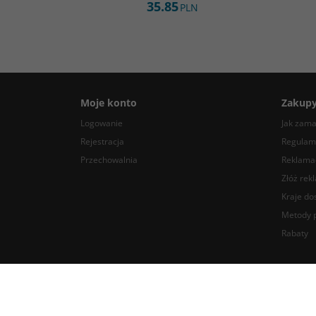
35.85
PLN
Moje konto
Zakup
Logowanie
Jak zam
Rejestracja
Regulam
Przechowalnia
Reklamac
Złóż rek
Kraje do
Metody p
Rabaty
BlackDotAudio - najlepsze komponenty DIY audio