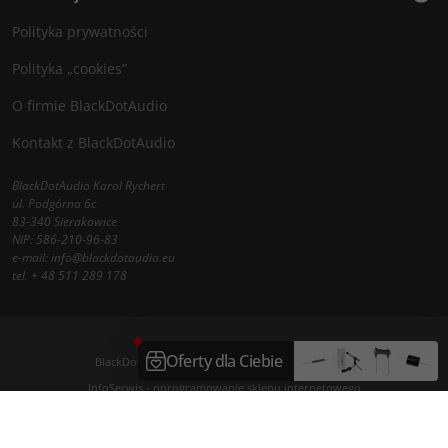
Polityka prywatności
Polityka „cookies”
O firmie BlackDotAudio
Kontakt z BlackDotAudio
BlackDotAudio Karol Rychert
ul. Podgórna 6c
83-340 Sierakowice
NIP: 586-210-96-83
e-mail:
info@blackdotaudio.eu
tel.
+ 48 511 289 178
BlackDotAudio - najlepsze komponenty DIY audio
InfoSerwis
-
oprogramowanie sklepu internetowego