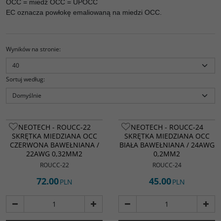
OCC = miedź OCC = UPOCC
EC oznacza powłokę emaliowaną na miedzi OCC.
Wyników na stronie
:
Sortuj według
:
NEOTECH - ROUCC-22
NEOTECH - ROUCC-24
SKRĘTKA MIEDZIANA OCC
SKRĘTKA MIEDZIANA OCC
CZERWONA BAWEŁNIANA /
BIAŁA BAWEŁNIANA / 24AWG
22AWG 0,32MM2
0,2MM2
ROUCC-22
ROUCC-24
72.00
45.00
PLN
PLN