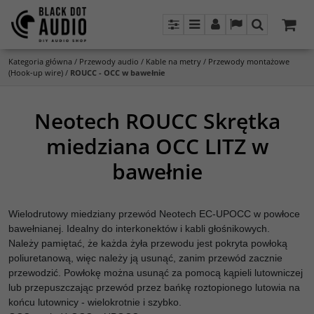
Panel
Menu
Panel
Lang
Szukaj
Kategoria główna
/
Przewody audio
/
Kable na metry
/
Przewody montażowe
(Hook-up wire)
/
ROUCC - OCC w bawełnie
Neotech ROUCC Skrętka
miedziana OCC LITZ w
bawełnie
Wielodrutowy miedziany przewód Neotech EC-UPOCC w powłoce
bawełnianej. Idealny do interkonektów i kabli głośnikowych.
Należy pamiętać, że każda żyła przewodu jest pokryta powłoką
poliuretanową, więc należy ją usunąć, zanim przewód zacznie
przewodzić. Powłokę można usunąć za pomocą kąpieli lutowniczej
lub przepuszczając przewód przez bańkę roztopionego lutowia na
końcu lutownicy - wielokrotnie i szybko.