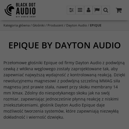
Panel
Menu
Panel
Lang
Szukaj
Kategoria główna
/
Głośniki
/
Producent
/
Dayton Audio
/
EPIQUE
EPIQUE BY DAYTON AUDIO
Przełomowe głośniki Epique od firmy Dayton Audio z podwójną
cewką z włókna węglowego zostały zaprojektowane tak, aby
zapewniać najwyższą wydajność z kontrolowaną reakcją. Dzięki
rewolucyjnemu magnesowi z podwójną szczeliną MMAG siła
magnesu jest prawie stała, nawet przy skoku membrany 14
mm Xmax. Zdolny do niespotykanego skoku jak na swój
rozmiar, zapewniając jednocześnie płynną reakcję z niskimi
zniekształceniami, głośnik Dayton Audio Epique daje
możliwość tworzenia systemów, które zapewniają niezwykłą
dokładność i wierność dzwięku.