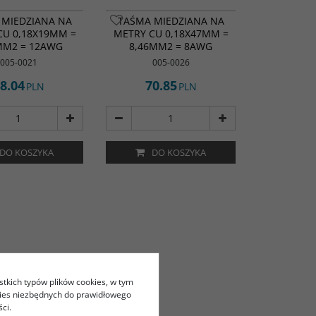
 MIEDZIANA NA
TAŚMA MIEDZIANA NA
CU 0,18X19MM =
METRY CU 0,18X47MM =
MM2 = 12AWG
8,46MM2 = 8AWG
005-0021
005-0026
8.04
70.85
PLN
PLN
DO KOSZYKA
DO KOSZYKA
stkich typów plików cookies, w tym
kies niezbędnych do prawidłowego
ci.