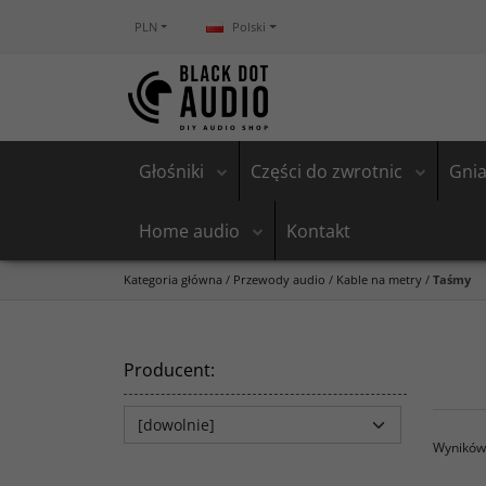
PLN
Polski
Głośniki
Części do zwrotnic
Gnia
Home audio
Kontakt
Kategoria główna
/
Przewody audio
/
Kable na metry
/
Taśmy
Producent
:
Wyników 