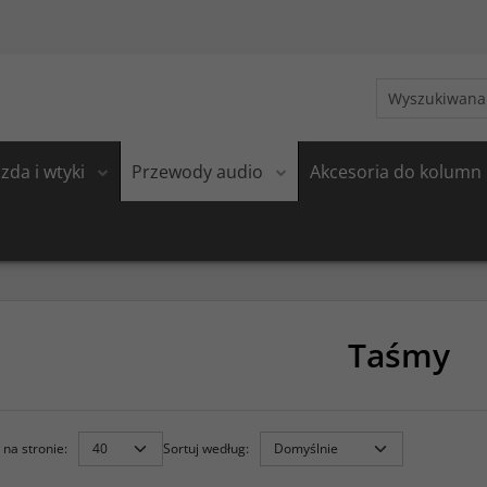
zda i wtyki
Przewody audio
Akcesoria do kolumn
Taśmy
na stronie
:
Sortuj według
: