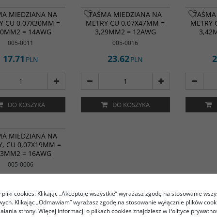
MA MIEDZIANA NA
TAŚMA MIEDZIANA NA
TAŚMA
Y CU 0,07X30MM =
METRY CU 0,07X47MM =
METRY 
10MM2 = 14AWG
3,29MM2 = 12AWG
3,42
005-0011
005-0016
17.71
23.62
2
PLN
PLN
DO KOSZYKA
DO KOSZYKA
MA MIEDZIANA NA
, CU 0,07X19MM =
33MM2 = 16AWG
005-0006
11.07
PLN
pliki cookies. Klikając „Akceptuję wszystkie” wyrażasz zgodę na stosowanie wszy
owych. Klikając „Odmawiam” wyrażasz zgodę na stosowanie wyłącznie plików coo
iałania strony. Więcej informacji o plikach cookies znajdziesz w Polityce prywatnoś