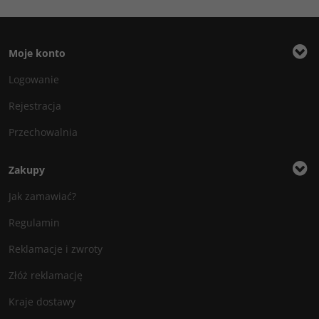
Moje konto
Logowanie
Rejestracja
Przechowalnia
Zakupy
Jak zamawiać?
Regulamin
Reklamacje i zwroty
Złóż reklamację
Kraje dostawy