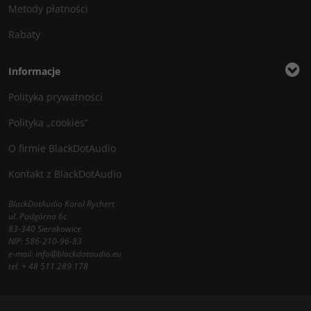
Metody płatności
Rabaty
Informacje
Polityka prywatności
Polityka „cookies”
O firmie BlackDotAudio
Kontakt z BlackDotAudio
BlackDotAudio Karol Rychert
ul. Podgórna 6c
83-340 Sierakowice
NIP: 586-210-96-83
e-mail:
info@blackdotaudio.eu
tel.
+ 48 511 289 178