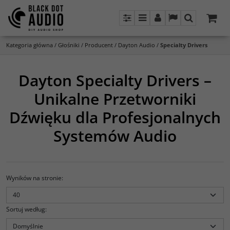
Panel
Menu
Panel
Lang
Szukaj
Kategoria główna
/
Głośniki
/
Producent
/
Dayton Audio
/
Specialty Drivers
Dayton Specialty Drivers –
Unikalne Przetworniki
Dźwięku dla Profesjonalnych
Systemów Audio
Wyników na stronie
:
Sortuj według
: