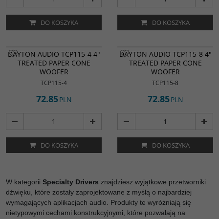
DO KOSZYKA
DO KOSZYKA
DAYTON AUDIO TCP115-4 4"
DAYTON AUDIO TCP115-8 4"
TREATED PAPER CONE
TREATED PAPER CONE
WOOFER
WOOFER
TCP115-4
TCP115-8
72.85
72.85
PLN
PLN
DO KOSZYKA
DO KOSZYKA
W kategorii
Specialty Drivers
znajdziesz wyjątkowe przetworniki
dźwięku, które zostały zaprojektowane z myślą o najbardziej
wymagających aplikacjach audio. Produkty te wyróżniają się
nietypowymi cechami konstrukcyjnymi, które pozwalają na