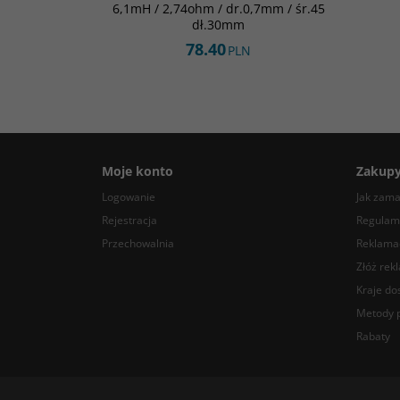
6,1mH / 2,74ohm / dr.0,7mm / śr.45
dł.30mm
78.40
PLN
Moje konto
Zakup
Logowanie
Jak zam
Rejestracja
Regulam
Przechowalnia
Reklamac
Złóż rek
Kraje do
Metody p
Rabaty