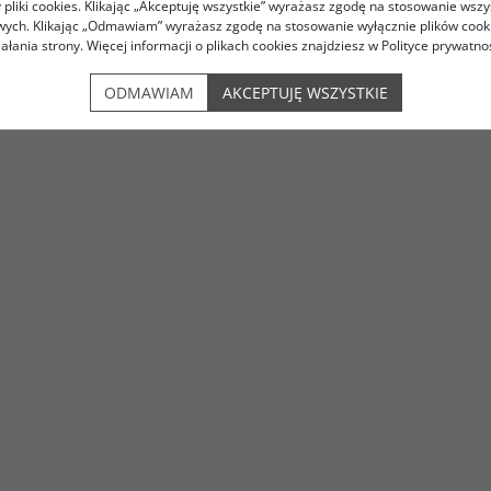
pliki cookies. Klikając „Akceptuję wszystkie” wyrażasz zgodę na stosowanie wszy
owych. Klikając „Odmawiam” wyrażasz zgodę na stosowanie wyłącznie plików coo
iałania strony. Więcej informacji o plikach cookies znajdziesz w Polityce prywatnoś
ODMAWIAM
AKCEPTUJĘ WSZYSTKIE