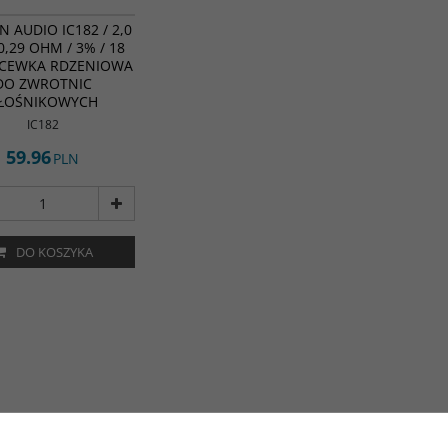
 AUDIO IC182 / 2,0
0,29 OHM / 3% / 18
 CEWKA RDZENIOWA
DO ZWROTNIC
ŁOŚNIKOWYCH
IC182
59.96
PLN
DO KOSZYKA