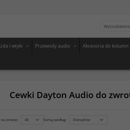
zda i wtyki
Przewody audio
Akcesoria do kolumn
Cewki Dayton Audio do zwro
na stronie
:
Sortuj według
: