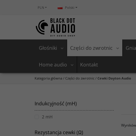
PLN
Polski
Głośniki
Części do zwrotnic
Gnia
Home audio
Kontakt
Kategoria główna
/
Części do zwrotnic
/
Cewki Dayton Audio
Indukcyjność (mH)
2 mH
Wyników 
Rezystancja cewki (Ω)