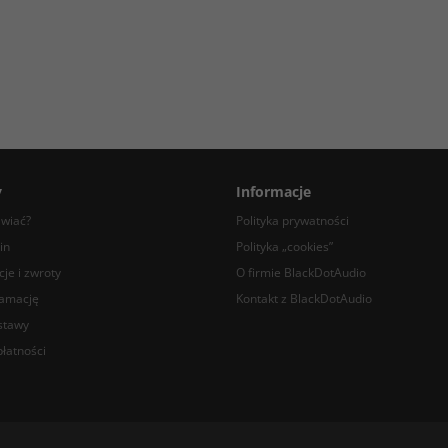
y
Informacje
awiać?
Polityka prywatności
in
Polityka „cookies”
je i zwroty
O firmie BlackDotAudio
lamację
Kontakt z BlackDotAudio
stawy
łatności