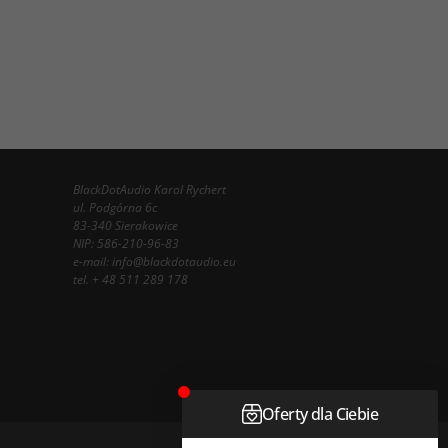
BlackDotAudio Karol Rychert
ul. Podgórna 6c
83-340 Sierakowice
NIP: 586-210-96-83
e-mail:
info@blackdotaudio.eu
tel.
+ 48 511 289 178