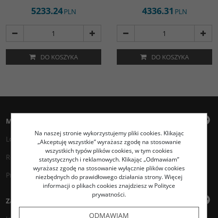
5233.24
4336.31
PLN
PLN
DO KOSZYKA
DO KOSZYKA
Moje konto
Na naszej stronie wykorzystujemy pliki cookies. Klikając
Logowanie
„Akceptuję wszystkie” wyrażasz zgodę na stosowanie
wszystkich typów plików cookies, w tym cookies
Rejestracja
statystycznych i reklamowych. Klikając „Odmawiam”
wyrażasz zgodę na stosowanie wyłącznie plików cookies
Przechowalnia
niezbędnych do prawidłowego działania strony. Więcej
informacji o plikach cookies znajdziesz w Polityce
prywatności.
Zakupy
ODMAWIAM