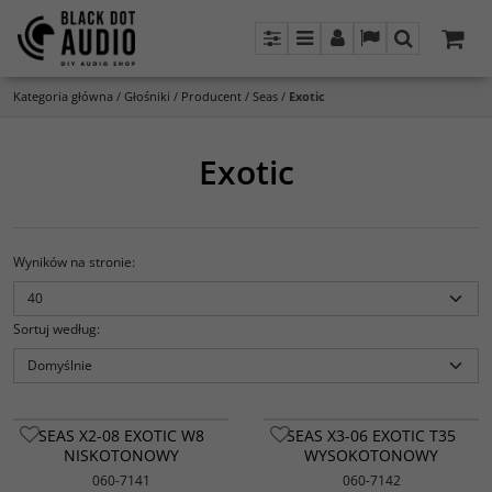
Panel
Menu
Panel
Lang
Szukaj
Kategoria główna
/
Głośniki
/
Producent
/
Seas
/
Exotic
Exotic
Wyników na stronie
:
Sortuj według
:
SEAS X2-08 EXOTIC W8
SEAS X3-06 EXOTIC T35
NISKOTONOWY
WYSOKOTONOWY
060-7141
060-7142