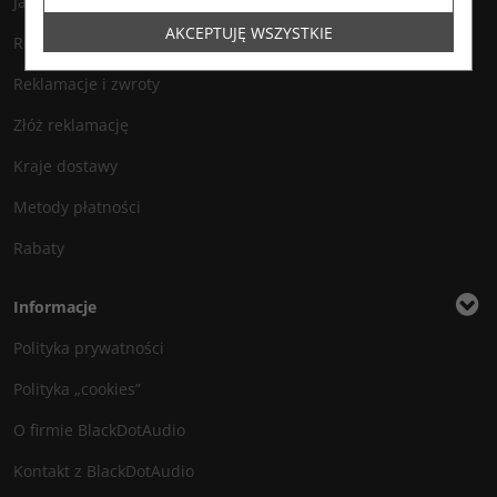
Jak zamawiać?
AKCEPTUJĘ WSZYSTKIE
Regulamin
Reklamacje i zwroty
Złóż reklamację
Kraje dostawy
Metody płatności
Rabaty
Informacje
Polityka prywatności
Polityka „cookies”
O firmie BlackDotAudio
Kontakt z BlackDotAudio