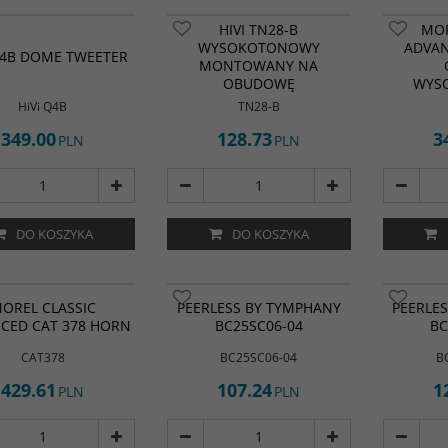
Głośnik wysokotonowy HiVi
HIVI TN28-B
MOR
TN28-B montowany na
WYSOKOTONOWY
ADVAN
obudowę.
Q4B DOME TWEETER
MONTOWANY NA
Typ głośnika
:
Wysokotonowy
OBUDOWĘ
WYS
Materiał membrany
:
Jedwab/Tkanina
HiVi Q4B
TN28-B
Impedancja (Ω)
:
6 ohm
349.00
Efektywność (dB)
128.73
:
90 dB
3
PLN
PLN
DO KOSZYKA
DO KOSZYKA
OREL CLASSIC
PEERLESS BY TYMPHANY
PEERLE
CED CAT 378 HORN
BC25SC06-04
BC
CAT378
BC25SC06-04
B
429.61
107.24
1
PLN
PLN