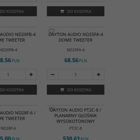
DO KOSZYKA
DO KOSZYKA
AUDIO ND20FB-4
DAYTON AUDIO ND25FA-4
E TWEETER
DOME TWEETER
ND20FB-4
ND25FA-4
8.56
68.56
PLN
PLN
DO KOSZYKA
DO KOSZYKA
DAYTON AUDIO PT2C-8 /
AUDIO ND28F-6 /
PLANARNY GŁOŚNIK
E TWEETER
WYSOKOTONOWY
ND28F-6
PT2C-8
5.00
530.61
PLN
PLN