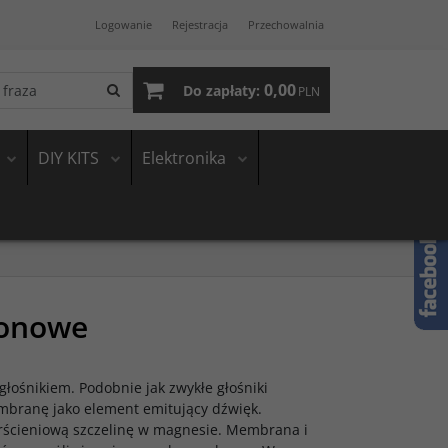
Logowanie
Rejestracja
Przechowalnia
0,00
Do zapłaty:
PLN
DIY KITS
Elektronika
tonowe
łośnikiem. Podobnie jak zwykłe głośniki
mbranę jako element emitujący dźwięk.
erścieniową szczelinę w magnesie. Membrana i