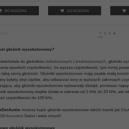
DO KOSZYKA
DO KOSZYKA
DNIA
1
2
3
4
jest głośnik wysokotonowy?
iwieństwie do głośników
niskotonowych
i
średniotonowych
, głośniki
wy
ania wysokich częstotliwości. Im wyższa częstotliwość, tym mniej pow
 taką samą głośność. Głośniki wysokotonowe mają zwykle małą konstr
y byłyby zbyt ciężkie, aby odtwarzać tony w wyższych zakresach częs
zająca, aby głośniki wysokotonowe wytwarzały dźwięk, ponieważ najwyż
ośnik wysokotonowy zwykle działa w zakresie od 2 kHz do 20 kHz, ale is
ać częstotliwości do 100 kHz.
kDotAudio
możesz kupić głośniki wysokotonowe takich marek jak
Dayt
SB Acoustics
Satori i wielu innych!
owy głośnik wysokotonowy