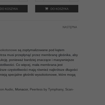
DO KOSZYKA
DO KOSZYKA
NASTĘPNA
sokotonowe
są zoptymalizowane pod kątem
ietrza musi przepłynąć przez membranę głośnika, aby
ukcję, ponieważ bardziej znaczące i masywniejsze
totliwości. Co więcej, mała membrana jest
sze częstotliwości mają również najkrótsze długości
tnieją specjalne głośniki wysokotonowe, które mogą
on Audio
, Monacor,
Peerless by Tymphany
,
Scan-