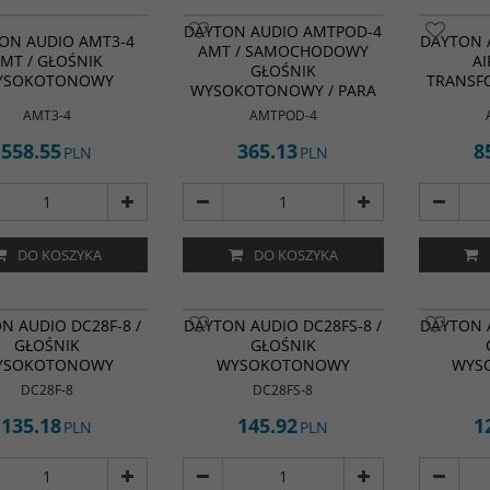
Efektywnoś
Dayton Au
DAYTON AUDIO AMTPOD-4
Wymiar
:
1,
Motion Tra
ON AUDIO AMT3-4
DAYTON 
Moc ciągła
AMT / SAMOCHODOWY
przeznaczo
MT / GŁOŚNIK
A
GŁOŚNIK
profesjona
YSOKOTONOWY
TRANSF
WYSOKOTONOWY / PARA
wymagając
wysokiej w
AMT3-4
AMTPOD-4
których wy
łączą się z
558.55
365.13
8
PLN
PLN
szczegółow
muzycznej f
Typ głośni
Impedancj
Efektywnoś
Moc ciągła
DO KOSZYKA
DO KOSZYKA
jak jedwab dźwięk w
N AUDIO DC28F-8 /
DAYTON AUDIO DC28FS-8 /
DAYTON A
nej cenie sprawia, że
GŁOŚNIK
GŁOŚNIK
 wysokotonowy Dayton
YSOKOTONOWY
WYSOKOTONOWY
WYS
28F-8 1-1 / 8" Silk Dome
ealnym wyborem dla
DC28F-8
DC28FS-8
ści domowych
ów DIY audio.
135.18
145.92
1
PLN
PLN
śnika
:
Wysokotonowy
ał membrany
:
Tkanina