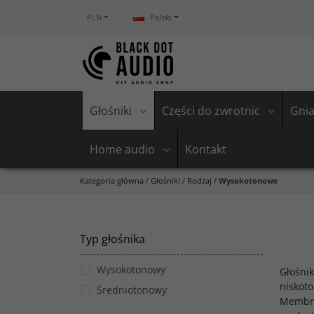
PLN
Polski
Głośniki
Części do zwrotnic
Gnia
Home audio
Kontakt
Kategoria główna
/
Głośniki
/
Rodzaj
/
Wysokotonowe
Typ głośnika
Wysokotonowy
Głośni
niskot
Średniotonowy
Membra