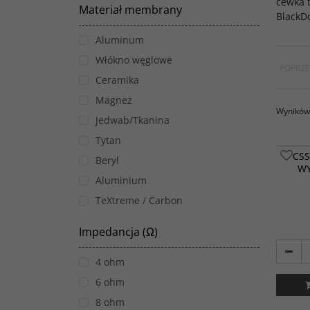
cewka 
Materiał membrany
BlackD
Aluminum
Włókno węglowe
POPRZE
Ceramika
Magnez
Wyników 
Jedwab/Tkanina
Tytan
CSS
Beryl
W
Aluminium
TeXtreme / Carbon
AMT (Air Motion Transformer)
Impedancja (Ω)
4 ohm
6 ohm
8 ohm