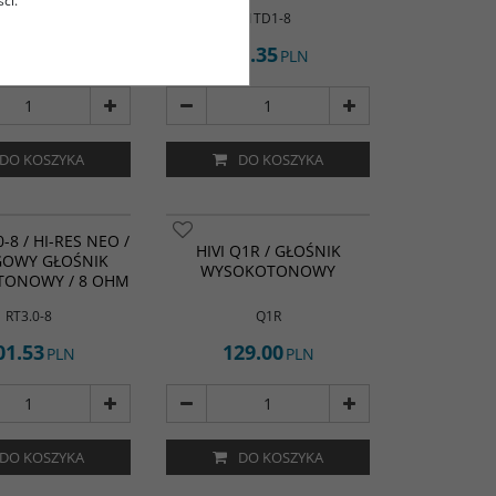
ci.
8-1 ARCOSIA
1TD1-8
59.79
94.35
PLN
PLN
DO KOSZYKA
DO KOSZYKA
-8 / HI-RES NEO /
HIVI Q1R / GŁOŚNIK
OWY GŁOŚNIK
WYSOKOTONOWY
ONOWY / 8 OHM
RT3.0-8
Q1R
01.53
129.00
PLN
PLN
DO KOSZYKA
DO KOSZYKA