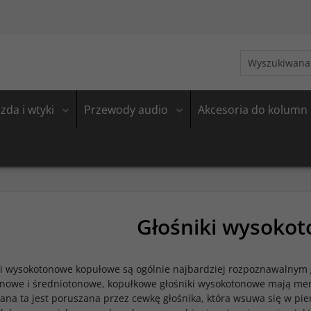
zda i wtyki
Przewody audio
Akcesoria do kolumn
Głośniki wysoko
ki wysokotonowe kopułowe są ogólnie najbardziej rozpoznawalnym g
onowe i średniotonowe, kopułkowe głośniki wysokotonowe mają me
na ta jest poruszana przez cewkę głośnika, która wsuwa się w pi