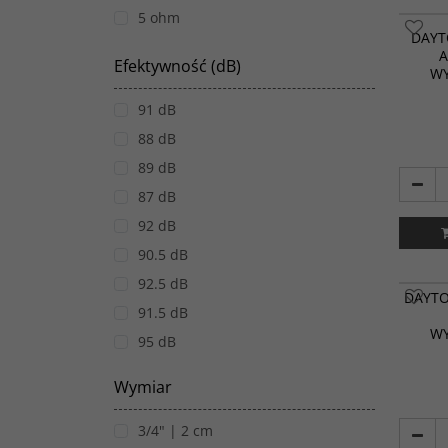
5 ohm
DAYT
A
Efektywność (dB)
W
91 dB
88 dB
89 dB
87 dB
92 dB
90.5 dB
92.5 dB
Gładki 
DAYTO
przystęp
91.5 dB
głośnik
W
Audio DC
95 dB
jest id
większo
93.5 dB
projekt
Wymiar
93 dB
Typ gło
Materi
96 dB
3/4" | 2 cm
Jedwab/