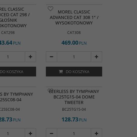
EL CLASSIC
MOREL CLASSIC
CED CAT 298 /
ADVANCED CAT 308 1" /
GŁOŚNIK
WYSOKOTONOWY
OKOTONOWY
CAT298
CAT308
43.64
469.00
PLN
PLN
DO KOSZYKA
DO KOSZYKA
PEERLESS BY TYMPHANY
SS BY TYMPHANY
BC25TG15-04 DOME
25SC08-04
TWEETER
C25SC08-04
BC25TG15-04
28.73
128.73
PLN
PLN