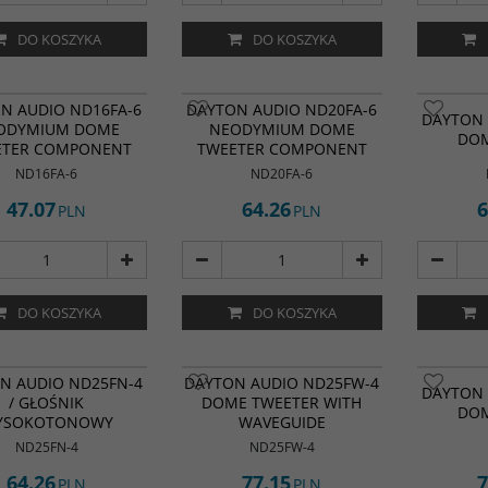
cja (Ω)
:
8 ohm
ność (dB)
:
89 dB
:
4,5" | 11 cm
DO KOSZYKA
DO KOSZYKA
gła (W RMS)
:
50 W
N AUDIO ND16FA-6
DAYTON AUDIO ND20FA-6
DAYTON 
ODYMIUM DOME
NEODYMIUM DOME
DOM
ETER COMPONENT
TWEETER COMPONENT
ND16FA-6
ND20FA-6
47.07
64.26
6
PLN
PLN
DO KOSZYKA
DO KOSZYKA
N AUDIO ND25FN-4
DAYTON AUDIO ND25FW-4
DAYTON 
/ GŁOŚNIK
DOME TWEETER WITH
DOM
YSOKOTONOWY
WAVEGUIDE
ND25FN-4
ND25FW-4
64.26
77.15
7
PLN
PLN