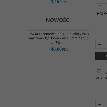
1.15
PLN
HIVI 
NOWOŚCI
000-2560
NOWOŚĆ
Cewka rdzeniowa Jantzen Audio 2mH /
walcowa / 0,13ohm / dr.1,8mm / śr.46
dł.70mm
146.06
PLN
M
ADVAN