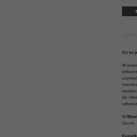
POPRZE
Co to 
W przec
odtwarz
uzyskać
membran
wystarc
fal. Gł
odtwarz
W
Blac
Speak
,
Kopułk