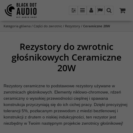
Panel
Menu
Panel
Lang
Szukaj
Kategoria główna
/
Części do zwrotnic
/
Rezystory
/
Ceramiczne 20W
Rezystory do zwrotnic
głośnikowych Ceramiczne
20W
Rezystory ceramiczne to podstawowe rezystory używane w
zwrotnicach głośnikowych. Elementy niklowo-chromowe, rdzeń
ceramiczny o wysokiej przewodności cieplnej i spawana
konstrukcja przyczyniają się do ich cichej pracy. Dzięki precyzyjnej
tolerancji 5%, pozłacanym przewodom z miedzi beztlenowej i
konstrukcji z drutem o niskiej indukcyjności, ten rezystor jest
niezbędny w Twoim następnym projekcie zwrotnicy głośnikowej!