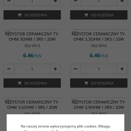
DO KOSZYKA
DO KOSZYKA
REZYSTOR CERAMICZNY TY-
REZYSTOR CERAMICZNY TY-
OHM 3OHM / 3R0 / 20W
OHM 3,3OHM / 3R3 / 20W
002-0913
002-0916
6.46
6.46
PLN
PLN
DO KOSZYKA
DO KOSZYKA
REZYSTOR CERAMICZNY TY-
REZYSTOR CERAMICZNY TY-
OHM 3,6OHM / 3R6 / 20W
OHM 3,9OHM / 3R9 / 20W
002-0919
002-0922
6.46
6.46
PLN
PLN
Na naszej stronie wykorzystujemy pliki cookies. Klikając