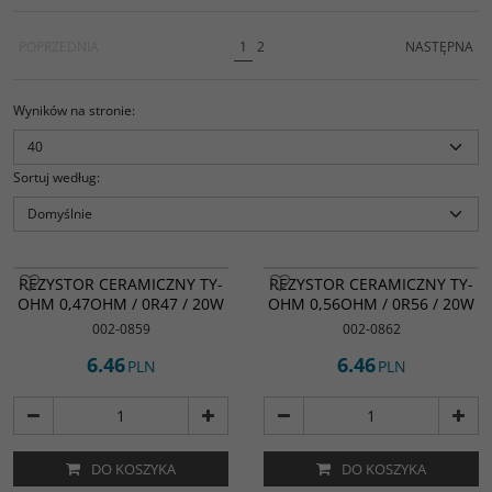
POPRZEDNIA
1
2
NASTĘPNA
Wyników na stronie
:
Sortuj według
:
REZYSTOR CERAMICZNY TY-
REZYSTOR CERAMICZNY TY-
OHM 0,47OHM / 0R47 / 20W
OHM 0,56OHM / 0R56 / 20W
002-0859
002-0862
6.46
6.46
PLN
PLN
DO KOSZYKA
DO KOSZYKA