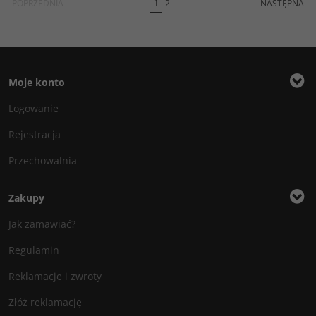
POPRZEDNIA
1
2
NASTĘPNA
Moje konto
Logowanie
Rejestracja
Przechowalnia
Zakupy
Jak zamawiać?
Regulamin
Reklamacje i zwroty
Złóż reklamację