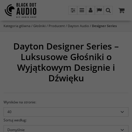
Panel
Menu
Panel
Lang
Szukaj
Kategoria główna
/
Głośniki
/
Producent
/
Dayton Audio
/
Designer Series
Dayton Designer Series –
Luksusowe Głośniki o
Wyjątkowym Designie i
Dźwięku
Wyników na stronie
:
Sortuj według
: