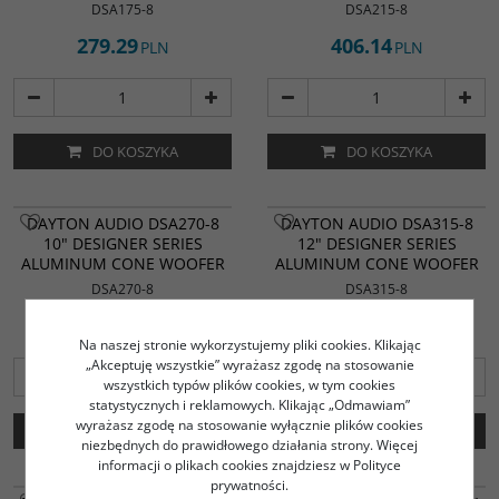
DSA175-8
DSA215-8
279.29
406.14
PLN
PLN
DO KOSZYKA
DO KOSZYKA
DAYTON AUDIO DSA270-8
DAYTON AUDIO DSA315-8
10" DESIGNER SERIES
12" DESIGNER SERIES
ALUMINUM CONE WOOFER
ALUMINUM CONE WOOFER
DSA270-8
DSA315-8
644.79
773.79
PLN
PLN
Na naszej stronie wykorzystujemy pliki cookies. Klikając
„Akceptuję wszystkie” wyrażasz zgodę na stosowanie
wszystkich typów plików cookies, w tym cookies
statystycznych i reklamowych. Klikając „Odmawiam”
wyrażasz zgodę na stosowanie wyłącznie plików cookies
DO KOSZYKA
DO KOSZYKA
niezbędnych do prawidłowego działania strony. Więcej
informacji o plikach cookies znajdziesz w Polityce
prywatności.