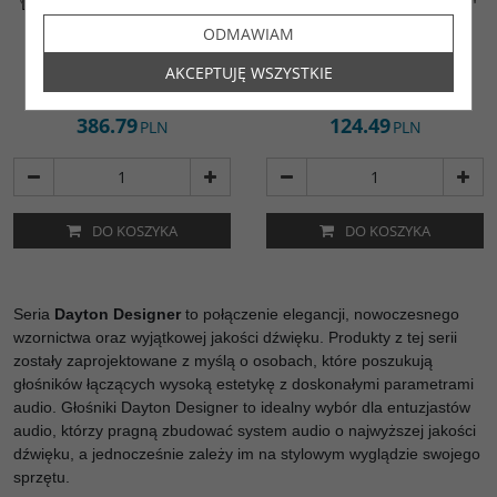
DAYTON AUDIO DSA315-PR
DAYTON AUDIO DSA90-8 3"
12" DESIGNER SERIES
DESIGNER SERIES
ODMAWIAM
ALUMINUM CONE PASSIVE
ALUMINUM CONE FULL-
RADIATOR
RANGE DRIVER 8 OHM
AKCEPTUJĘ WSZYSTKIE
DSA315-PR
DSA90-8
386.79
124.49
PLN
PLN
DO KOSZYKA
DO KOSZYKA
Seria
Dayton Designer
to połączenie elegancji, nowoczesnego
wzornictwa oraz wyjątkowej jakości dźwięku. Produkty z tej serii
zostały zaprojektowane z myślą o osobach, które poszukują
głośników łączących wysoką estetykę z doskonałymi parametrami
audio. Głośniki Dayton Designer to idealny wybór dla entuzjastów
audio, którzy pragną zbudować system audio o najwyższej jakości
dźwięku, a jednocześnie zależy im na stylowym wyglądzie swojego
sprzętu.