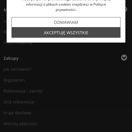
informacji o plikach cookies znajdziesz w Polityce
Moje konto
prywatności.
Logowanie
ODMAWIAM
Rejestracja
AKCEPTUJĘ WSZYSTKIE
Przechowalnia
Zakupy
Jak zamawiać?
Regulamin
Reklamacje i zwroty
Złóż reklamację
Kraje dostawy
Metody płatności