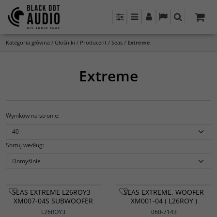
Panel
Menu
Panel
Lang
Szukaj
Kategoria główna
/
Głośniki
/
Producent
/
Seas
/
Extreme
Extreme
Wyników na stronie
:
Sortuj według
:
SEAS EXTREME L26ROY3 -
SEAS EXTREME, WOOFER
XM007-04S SUBWOOFER
XM001-04 ( L26ROY )
L26ROY3
060-7143