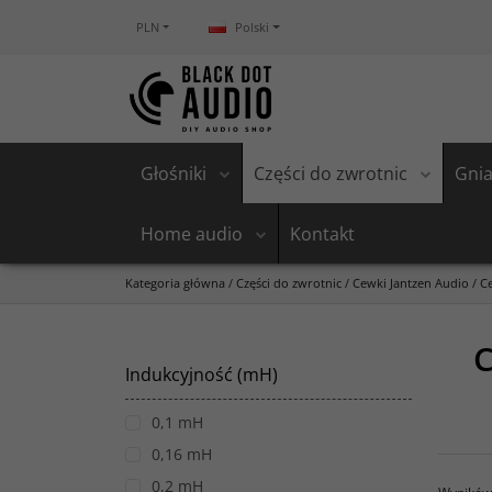
PLN
Polski
Głośniki
Części do zwrotnic
Gnia
Home audio
Kontakt
Kategoria główna
/
Części do zwrotnic
/
Cewki Jantzen Audio
/
C
C
Indukcyjność (mH)
0,1 mH
0,16 mH
0,2 mH