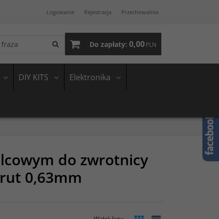
Logowanie
Rejestracja
Przechowalnia
0,00
Do zapłaty:
PLN
DIY KITS
Elektronika
lcowym do zwrotnicy
drut 0,63mm
Widok listy
: