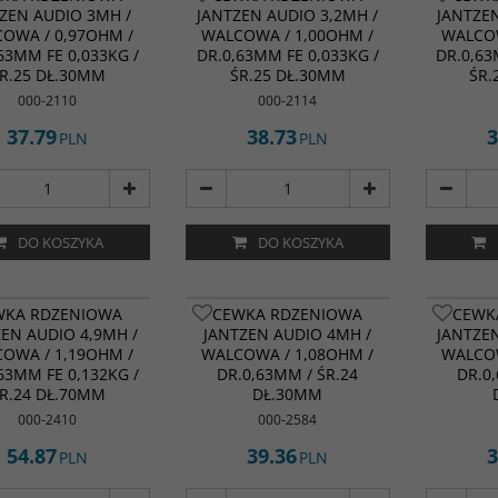
ZEN AUDIO 3MH /
JANTZEN AUDIO 3,2MH /
JANTZEN
OWA / 0,97OHM /
WALCOWA / 1,00OHM /
WALCOW
63MM FE 0,033KG /
DR.0,63MM FE 0,033KG /
DR.0,63
R.25 DŁ.30MM
ŚR.25 DŁ.30MM
ŚR.
000-2110
000-2114
37.79
38.73
3
PLN
PLN
DO KOSZYKA
DO KOSZYKA
WKA RDZENIOWA
CEWKA RDZENIOWA
CEWK
ZEN AUDIO 4,9MH /
JANTZEN AUDIO 4MH /
JANTZEN
OWA / 1,19OHM /
WALCOWA / 1,08OHM /
WALCOW
63MM FE 0,132KG /
DR.0,63MM / ŚR.24
DR.0
R.24 DŁ.70MM
DŁ.30MM
000-2410
000-2584
54.87
39.36
3
PLN
PLN