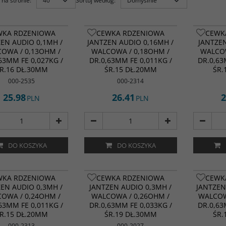
na stronie
:
Sortuj według
:
WKA RDZENIOWA
CEWKA RDZENIOWA
CEWK
ZEN AUDIO 0,1MH /
JANTZEN AUDIO 0,16MH /
JANTZEN
OWA / 0,13OHM /
WALCOWA / 0,18OHM /
WALCOW
63MM FE 0,027KG /
DR.0,63MM FE 0,011KG /
DR.0,63
R.16 DŁ.30MM
ŚR.15 DŁ.20MM
ŚR.
000-2535
000-2314
25.98
26.41
2
PLN
PLN
DO KOSZYKA
DO KOSZYKA
WKA RDZENIOWA
CEWKA RDZENIOWA
CEWK
ZEN AUDIO 0,3MH /
JANTZEN AUDIO 0,3MH /
JANTZEN
OWA / 0,24OHM /
WALCOWA / 0,26OHM /
WALCOW
63MM FE 0,011KG /
DR.0,63MM FE 0,033KG /
DR.0,63
R.15 DŁ.20MM
ŚR.19 DŁ.30MM
ŚR.
000-2313
000-2027