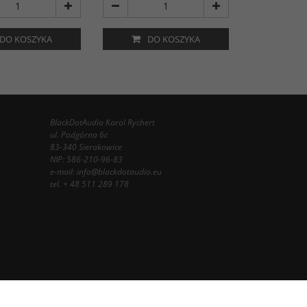
DO KOSZYKA
DO KOSZYKA
BlackDotAudio Karol Rychert
ul. Podgórna 6c
83-340 Sierakowice
NIP: 586-210-96-83
e-mail:
info@blackdotaudio.eu
tel.
+ 48 511 289 178