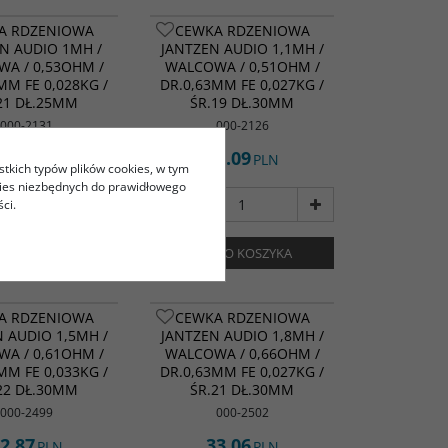
A RDZENIOWA
CEWKA RDZENIOWA
N AUDIO 1MH /
JANTZEN AUDIO 1,1MH /
A / 0,53OHM /
WALCOWA / 0,51OHM /
MM FE 0,028KG /
DR.0,63MM FE 0,027KG /
21 DŁ.25MM
ŚR.19 DŁ.30MM
000-2131
000-2126
1.88
31.09
PLN
PLN
stkich typów plików cookies, w tym
kies niezbędnych do prawidłowego
ci.
DO KOSZYKA
DO KOSZYKA
A RDZENIOWA
CEWKA RDZENIOWA
 AUDIO 1,5MH /
JANTZEN AUDIO 1,8MH /
A / 0,61OHM /
WALCOWA / 0,66OHM /
MM FE 0,033KG /
DR.0,63MM FE 0,027KG /
22 DŁ.30MM
ŚR.21 DŁ.30MM
000-2499
000-2502
2.87
33.06
PLN
PLN