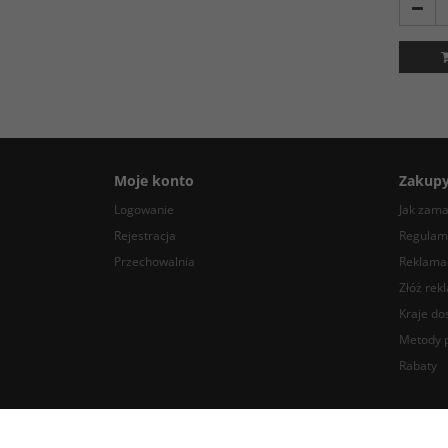
Moje konto
Zakup
Logowanie
Jak zam
Rejestracja
Regulam
Przechowalnia
Reklamac
Złóż rek
Kraje do
Metody p
Rabaty