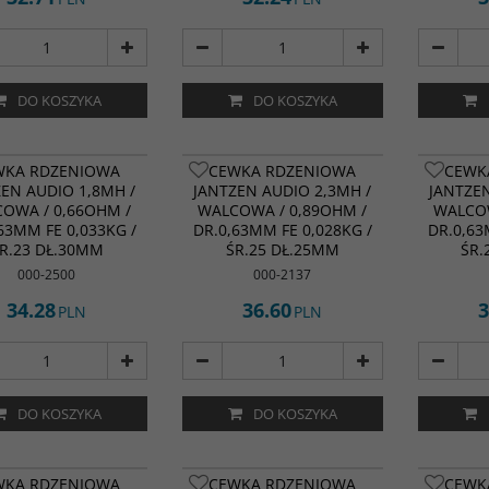
DO KOSZYKA
DO KOSZYKA
WKA RDZENIOWA
CEWKA RDZENIOWA
CEWK
ZEN AUDIO 1,8MH /
JANTZEN AUDIO 2,3MH /
JANTZEN
OWA / 0,66OHM /
WALCOWA / 0,89OHM /
WALCOW
63MM FE 0,033KG /
DR.0,63MM FE 0,028KG /
DR.0,63
R.23 DŁ.30MM
ŚR.25 DŁ.25MM
ŚR.
000-2500
000-2137
34.28
36.60
3
PLN
PLN
DO KOSZYKA
DO KOSZYKA
WKA RDZENIOWA
CEWKA RDZENIOWA
CEWK