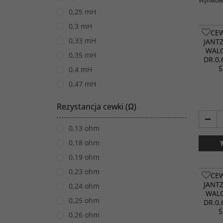
Wyników 
0,25 mH
0,3 mH
CE
0,33 mH
JANT
WALC
0,35 mH
DR.0,
Ś
0,4 mH
0,47 mH
0,5 mH
Rezystancja cewki (Ω)
0,58 mH
0,8 mH
0,13 ohm
1 mH
0,18 ohm
1,1 mH
0,19 ohm
1,2 mH
0,23 ohm
CE
JANT
1,3 mH
0,24 ohm
WALC
1,5 mH
0,25 ohm
DR.0,
Ś
1,8 mH
0,26 ohm