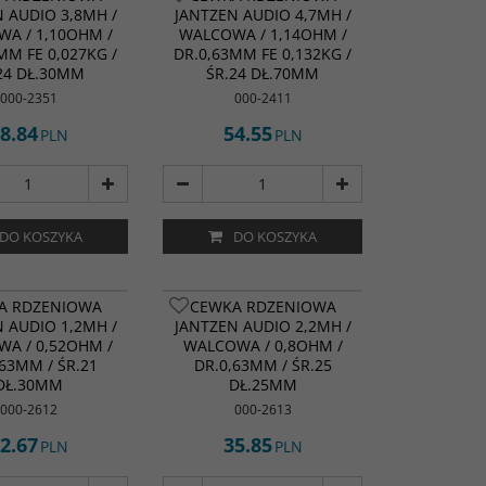
 AUDIO 3,8MH /
JANTZEN AUDIO 4,7MH /
A / 1,10OHM /
WALCOWA / 1,14OHM /
MM FE 0,027KG /
DR.0,63MM FE 0,132KG /
24 DŁ.30MM
ŚR.24 DŁ.70MM
000-2351
000-2411
8.84
54.55
PLN
PLN
DO KOSZYKA
DO KOSZYKA
NOWOŚĆ
NOWOŚĆ
A RDZENIOWA
CEWKA RDZENIOWA
 AUDIO 1,2MH /
JANTZEN AUDIO 2,2MH /
A / 0,52OHM /
WALCOWA / 0,8OHM /
,63MM / ŚR.21
DR.0,63MM / ŚR.25
DŁ.30MM
DŁ.25MM
000-2612
000-2613
2.67
35.85
PLN
PLN