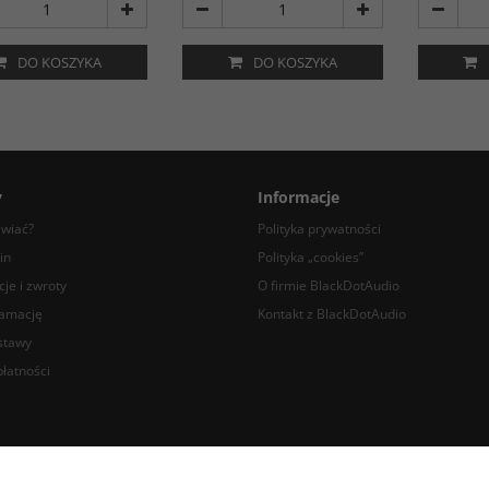
DO KOSZYKA
DO KOSZYKA
y
Informacje
awiać?
Polityka prywatności
in
Polityka „cookies”
je i zwroty
O firmie BlackDotAudio
lamację
Kontakt z BlackDotAudio
stawy
łatności