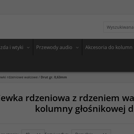
zda i wtyki
Przewody audio
Akcesoria do kolumn
ewki rdzeniowe walcowe
/
Drut gr. 0,63mm
ewka rdzeniowa z rdzeniem wa
kolumny głośnikowej 