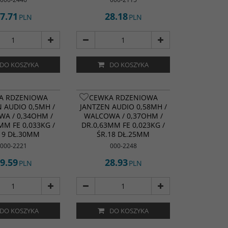
7.71
28.18
PLN
PLN
DO KOSZYKA
DO KOSZYKA
A RDZENIOWA
CEWKA RDZENIOWA
 AUDIO 0,5MH /
JANTZEN AUDIO 0,58MH /
A / 0,34OHM /
WALCOWA / 0,37OHM /
MM FE 0,033KG /
DR.0,63MM FE 0,023KG /
19 DŁ.30MM
ŚR.18 DŁ.25MM
000-2221
000-2248
9.59
28.93
PLN
PLN
DO KOSZYKA
DO KOSZYKA