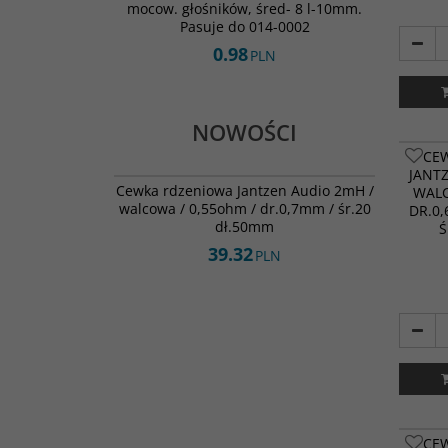
mocow. głośników, śred- 8 l-10mm.
Pasuje do 014-0002
0.98
PLN
NOWOŚCI
CE
000-2563
JANT
NOWOŚĆ
Cewka rdzeniowa Jantzen Audio 2mH /
WALC
walcowa / 0,55ohm / dr.0,7mm / śr.20
DR.0,
dł.50mm
Ś
39.32
PLN
CE