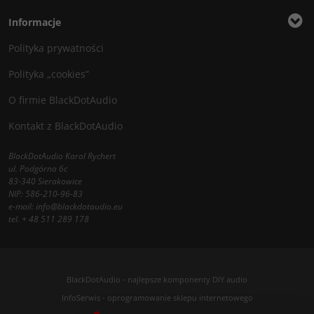
Informacje
Polityka prywatności
Polityka „cookies”
O firmie BlackDotAudio
Kontakt z BlackDotAudio
BlackDotAudio Karol Rychert
ul. Podgórna 6c
83-340 Sierakowice
NIP: 586-210-96-83
e-mail:
info@blackdotaudio.eu
tel.
+ 48 511 289 178
BlackDotAudio - najlepsze komponenty DIY audio
InfoSerwis
-
oprogramowanie sklepu internetowego