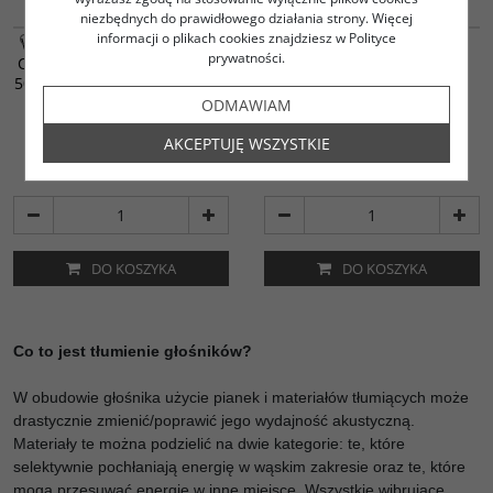
niezbędnych do prawidłowego działania strony. Więcej
informacji o plikach cookies znajdziesz w Polityce
WŁÓKNINA WYGŁUSZAJĄCA
WŁÓKNINA
prywatności.
COMFORT / BIAŁA / WYMIAR
WYGŁUSZENIOWA / FILC /
50CMX100CM / GĘSTOŚĆ 350
POROSO / GR. 8MM,
GR./M2
100X100CM, 1280 GR./M2
ODMAWIAM
014-0410
014-0414
AKCEPTUJĘ WSZYSTKIE
34.75
77.58
PLN
PLN
DO KOSZYKA
DO KOSZYKA
Co to jest tłumienie głośników?
W obudowie głośnika użycie pianek i materiałów tłumiących może
drastycznie zmienić/poprawić jego wydajność akustyczną.
Materiały te można podzielić na dwie kategorie: te, które
selektywnie pochłaniają energię w wąskim zakresie oraz te, które
mogą przesuwać energię w inne miejsce. Wszystkie wibrujące