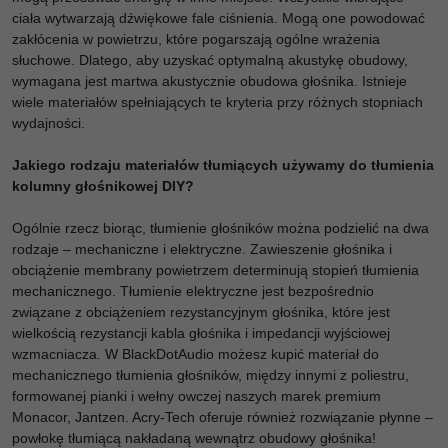
ciała wytwarzają dźwiękowe fale ciśnienia. Mogą one powodować
zakłócenia w powietrzu, które pogarszają ogólne wrażenia
słuchowe. Dlatego, aby uzyskać optymalną akustykę obudowy,
wymagana jest martwa akustycznie obudowa głośnika. Istnieje
wiele materiałów spełniających te kryteria przy różnych stopniach
wydajności.
Jakiego rodzaju materiałów tłumiących używamy do tłumienia
kolumny głośnikowej DIY?
Ogólnie rzecz biorąc, tłumienie głośników można podzielić na dwa
rodzaje – mechaniczne i elektryczne. Zawieszenie głośnika i
obciążenie membrany powietrzem determinują stopień tłumienia
mechanicznego. Tłumienie elektryczne jest bezpośrednio
związane z obciążeniem rezystancyjnym głośnika, które jest
wielkością rezystancji kabla głośnika i impedancji wyjściowej
wzmacniacza. W BlackDotAudio możesz kupić materiał do
mechanicznego tłumienia głośników, między innymi z poliestru,
formowanej pianki i wełny owczej naszych marek premium
Monacor, Jantzen. Acry-Tech oferuje również rozwiązanie płynne –
powłokę tłumiącą nakładaną wewnątrz obudowy głośnika!