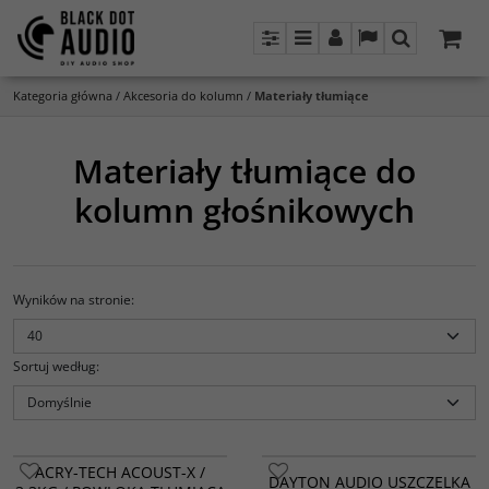
Panel
Menu
Panel
Lang
Szukaj
Kategoria główna
/
Akcesoria do kolumn
/
Materiały tłumiące
Materiały tłumiące do
kolumn głośnikowych
Wyników na stronie
:
Sortuj według
:
Acoust-X firmy Acry-Tech to
BESTSELLER
ACRY-TECH ACOUST-X /
elastyczny, grubopowłokowy,
DAYTON AUDIO USZCZELKA