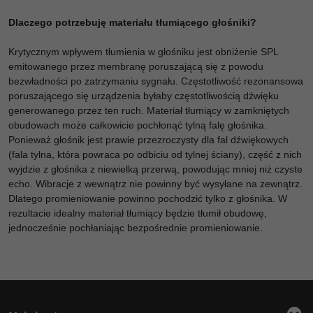
Dlaczego potrzebuję materiału tłumiącego głośniki?
Krytycznym wpływem tłumienia w głośniku jest obniżenie SPL
emitowanego przez membranę poruszającą się z powodu
bezwładności po zatrzymaniu sygnału. Częstotliwość rezonansowa
poruszającego się urządzenia byłaby częstotliwością dźwięku
generowanego przez ten ruch. Materiał tłumiący w zamkniętych
obudowach może całkowicie pochłonąć tylną falę głośnika.
Ponieważ głośnik jest prawie przezroczysty dla fal dźwiękowych
(fala tylna, która powraca po odbiciu od tylnej ściany), część z nich
wyjdzie z głośnika z niewielką przerwą, powodując mniej niż czyste
echo. Wibracje z wewnątrz nie powinny być wysyłane na zewnątrz.
Dlatego promieniowanie powinno pochodzić tylko z głośnika. W
rezultacie idealny materiał tłumiący będzie tłumił obudowę,
jednocześnie pochłaniając bezpośrednie promieniowanie.