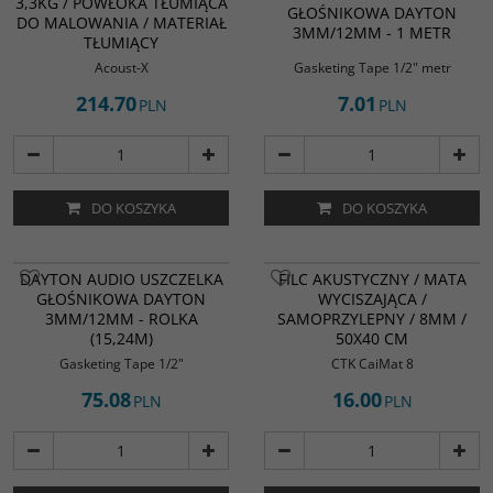
3,3KG / POWŁOKA TŁUMIĄCA
nadający się do malowania
GŁOŚNIKOWA DAYTON
DO MALOWANIA / MATERIAŁ
materiał tłumiący, opracowany
3MM/12MM - 1 METR
specjalnie do stosowania wewnątrz
TŁUMIĄCY
obudów głośników. Jest to
Acoust-X
Gasketing Tape 1/2" metr
doskonały materiał, który pomaga
kontrolować rezonanse i
214.70
7.01
PLN
PLN
redukować niepożądane wibracje.
DO KOSZYKA
DO KOSZYKA
BESTSELLER
DAYTON AUDIO USZCZELKA
FILC AKUSTYCZNY / MATA
GŁOŚNIKOWA DAYTON
WYCISZAJĄCA /
3MM/12MM - ROLKA
SAMOPRZYLEPNY / 8MM /
(15,24M)
50X40 CM
Gasketing Tape 1/2"
CTK CaiMat 8
75.08
16.00
PLN
PLN