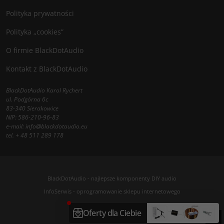
Polityka prywatności
Polityka „cookies”
O firmie BlackDotAudio
Kontakt z BlackDotAudio
BlackDotAudio Karol Rychert
ul. Podgórna 6c
83-340 Sierakowice
NIP: 586-210-96-83
e-mail:
info@blackdotaudio.eu
tel.
+ 48 511 289 178
BlackDotAudio - najlepsze komponenty DIY audio
InfoSerwis
-
oprogramowanie sklepu internetowego