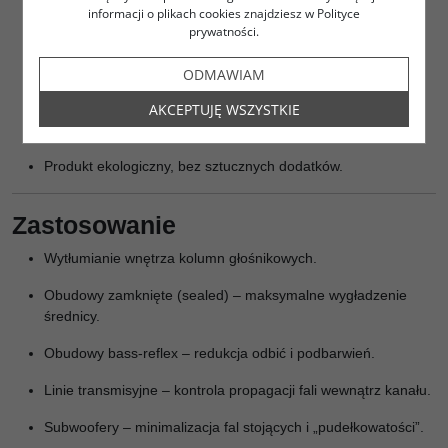
Uniwersalne zastosowanie – sealed, BR, TL, subwoofery.
informacji o plikach cookies znajdziesz w Polityce
prywatności.
Redukcja fal stojących i wygładzenie odpowiedzi średniego
pasma.
ODMAWIAM
Trwałość – materiał nie traci właściwości wraz z upływem
AKCEPTUJĘ WSZYSTKIE
czasu.
Produkt ekologiczny, bez sztucznych dodatków.
Zastosowanie
Wytłumianie wnętrza kolumn głośnikowych.
Obudowy zamknięte (sealed) – maksymalne wygładzenie
średnicy.
Obudowy bass-reflex – redukcja odbić i podbarwień.
Linie transmisyjne – kontrola propagacji fali wewnątrz kanału.
Subwoofery – minimalizacja fal stojących i „pudełkowatości”.