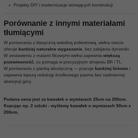
Projekty DIY i modernizacje istniejących konstrukcji.
Porównanie z innymi materiałami
tłumiącymi
W porównaniu z klasyczną watoliną poliestrową, wełna owcza
oferuje
bardziej naturalne wygaszanie
, bez zabijania dynamiki.
W zestawieniu z matami filcowymi wełna zapewnia
większą
przewiewność
, co pomaga w precyzyjnym strojeniu BR i TL.
W porównaniu z pianką akustyczną — pracuje
bardziej liniowo
i
zapewnia lepszą redukcję środkowego pasma bez nadmiernej
absorpcji góry.
Podana cena jest za kawałek o wymiarach 25cm na 200cm.
Kupując np. 2 sztuki - wyślemy kawałek o wymiarach 50cm x
200cm.