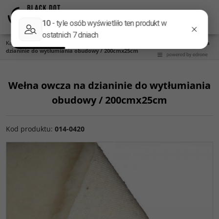
Menu
Panel
Lang
Szukaj
Kategoria główna
/
Akcesoria do kolumn
/
Materiały tłumiące
/
Wełna owcza na
dzianinie do wytłumiania obudowy / 200cmx25cm
Wełna owcza na dzianinie do wytłumiania
obudowy / 200cmx25cm
Kod produktu
:
014-0420