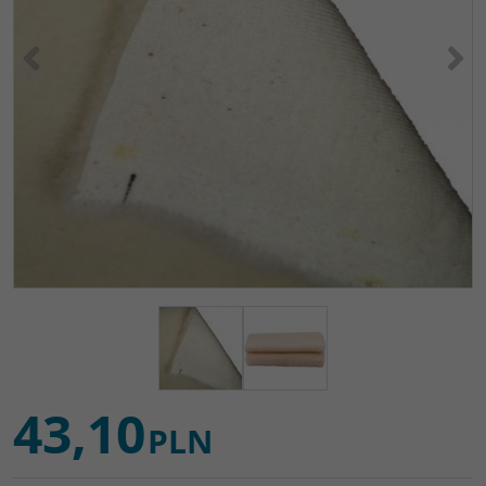
<
>
43,10
PLN