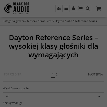
Panel
Menu
Panel
Lang
Szukaj
Kategoria główna
/
Głośniki
/
Producent
/
Dayton Audio
/
Reference Series
Dayton Reference Series –
wysokiej klasy głośniki dla
wymagających
POPRZEDNIA
1
2
NASTĘPNA
Wyników na stronie
:
Sortuj według
: