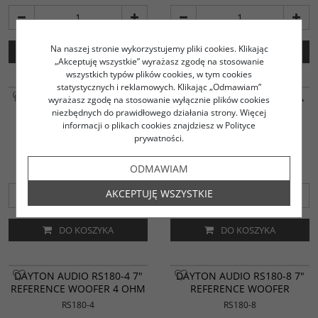
Na naszej stronie wykorzystujemy pliki cookies. Klikając
DO KOSZYKA
DO KOSZYKA
„Akceptuję wszystkie” wyrażasz zgodę na stosowanie
wszystkich typów plików cookies, w tym cookies
statystycznych i reklamowych. Klikając „Odmawiam”
DAYTON AUDIO RS150P-4A
DAYTON AUDIO RS150P-8A
wyrażasz zgodę na stosowanie wyłącznie plików cookies
6" REFERENCE PAPER
6" REFERENCE PAPER
niezbędnych do prawidłowego działania strony. Więcej
WOOFER 4 OHM
WOOFER 8 OHM
informacji o plikach cookies znajdziesz w Polityce
prywatności.
RS150P-4A
RS150P-8A
292.06
311.40
PLN
PLN
ODMAWIAM
AKCEPTUJĘ WSZYSTKIE
DO KOSZYKA
DO KOSZYKA
DAYTON AUDIO RS180-4 7"
DAYTON AUDIO RS180-8 7"
REFERENCE WOOFER 4 OHM
REFERENCE WOOFER
RS180-4
RS180-8