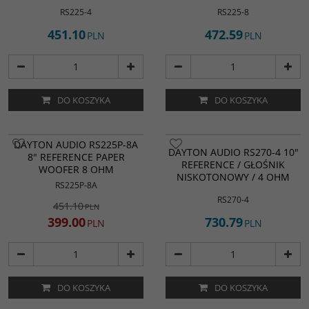
RS225-4
RS225-8
451.10
472.59
PLN
PLN
DO KOSZYKA
DO KOSZYKA
PROMOCJA
DAYTON AUDIO RS225P-8A
DAYTON AUDIO RS270-4 10"
8" REFERENCE PAPER
REFERENCE / GŁOŚNIK
WOOFER 8 OHM
NISKOTONOWY / 4 OHM
RS225P-8A
RS270-4
451.10
PLN
399.00
730.79
PLN
PLN
DO KOSZYKA
DO KOSZYKA