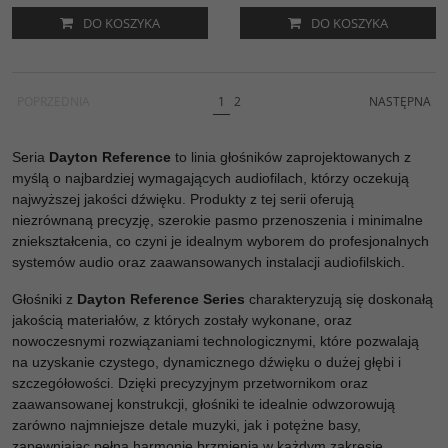
DO KOSZYKA
DO KOSZYKA
POPRZEDNIA
1
2
NASTĘPNA
Seria
Dayton Reference
to linia głośników zaprojektowanych z
myślą o najbardziej wymagających audiofilach, którzy oczekują
najwyższej jakości dźwięku. Produkty z tej serii oferują
niezrównaną precyzję, szerokie pasmo przenoszenia i minimalne
zniekształcenia, co czyni je idealnym wyborem do profesjonalnych
systemów audio oraz zaawansowanych instalacji audiofilskich.
Głośniki z
Dayton Reference Series
charakteryzują się doskonałą
jakością materiałów, z których zostały wykonane, oraz
nowoczesnymi rozwiązaniami technologicznymi, które pozwalają
na uzyskanie czystego, dynamicznego dźwięku o dużej głębi i
szczegółowości. Dzięki precyzyjnym przetwornikom oraz
zaawansowanej konstrukcji, głośniki te idealnie odwzorowują
zarówno najmniejsze detale muzyki, jak i potężne basy,
zapewniając pełną harmonię brzmienia w każdym zakresie