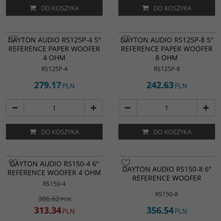
DO KOSZYKA
DO KOSZYKA
Głośnik z klasyczną papierową
DAYTON AUDIO RS125P-4 5"
DAYTON AUDIO RS125P-8 5"
membraną z serii Dayton Audio
REFERENCE PAPER WOOFER
REFERENCE PAPER WOOFER
Reference łączą wiodące w swojej
4 OHM
8 OHM
klasie niskie zniekształcenia z super
gładką charakterystyką
RS125P-4
RS125P-8
częstotliwościową dzięki
zastosowaniu zastrzeżonej
279.17
242.63
PLN
PLN
mieszanki do produkcji membrany
głośnika.
Typ głośnika
:
Nisko-
średniotonowy
Materiał membrany
:
Papier/Celuloza
DO KOSZYKA
DO KOSZYKA
Impedancja (Ω)
:
4 ohm
Efektywność (dB)
:
90 dB
Wymiar
:
5,0" | 13 cm
PROMOCJA
Moc ciągła (W RMS)
DAYTON AUDIO RS150-4 6"
:
30 W
DAYTON AUDIO RS150-8 6"
REFERENCE WOOFER 4 OHM
REFERENCE WOOFER
RS150-4
RS150-8
386.62
PLN
313.34
356.54
PLN
PLN