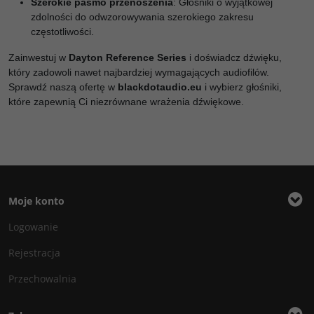
Szerokie pasmo przenoszenia
: Głośniki o wyjątkowej
zdolności do odwzorowywania szerokiego zakresu
częstotliwości.
Zainwestuj w
Dayton Reference Series
i doświadcz dźwięku,
który zadowoli nawet najbardziej wymagających audiofilów.
Sprawdź naszą ofertę w
blackdotaudio.eu
i wybierz głośniki,
które zapewnią Ci niezrównane wrażenia dźwiękowe.
Moje konto
Logowanie
Rejestracja
Przechowalnia