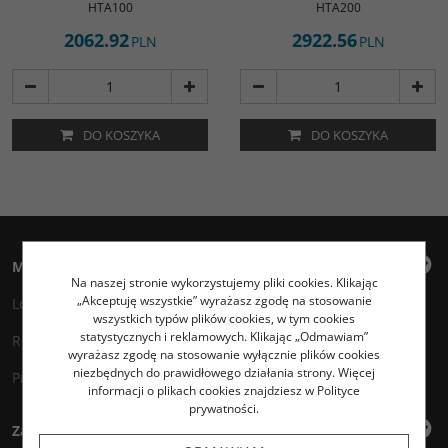
HTA100
HTA200
2062.92
2922.56
PLN
PLN
DO KOSZYKA
DO KOSZYKA
Moje konto
Na naszej stronie wykorzystujemy pliki cookies. Klikając
„Akceptuję wszystkie” wyrażasz zgodę na stosowanie
Logowanie
wszystkich typów plików cookies, w tym cookies
statystycznych i reklamowych. Klikając „Odmawiam”
Rejestracja
wyrażasz zgodę na stosowanie wyłącznie plików cookies
niezbędnych do prawidłowego działania strony. Więcej
Przechowalnia
informacji o plikach cookies znajdziesz w Polityce
prywatności.
Zakupy