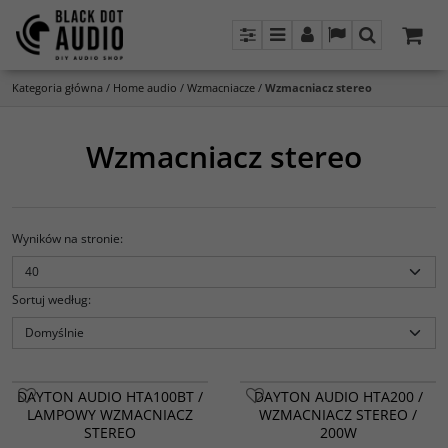
Panel
Menu
Panel
Lang
Szukaj
Kategoria główna
/
Home audio
/
Wzmacniacze
/
Wzmacniacz stereo
Wzmacniacz stereo
Wyników na stronie
:
Sortuj według
:
DAYTON AUDIO HTA100BT /
DAYTON AUDIO HTA200 /
LAMPOWY WZMACNIACZ
WZMACNIACZ STEREO /
STEREO
200W