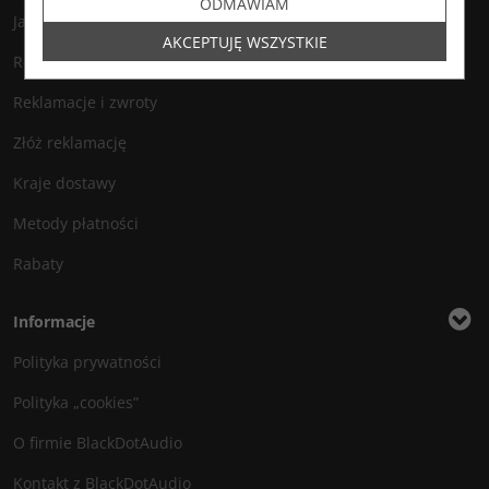
ODMAWIAM
Jak zamawiać?
AKCEPTUJĘ WSZYSTKIE
Regulamin
Reklamacje i zwroty
Złóż reklamację
Kraje dostawy
Metody płatności
Rabaty
Informacje
Polityka prywatności
Polityka „cookies”
O firmie BlackDotAudio
Kontakt z BlackDotAudio