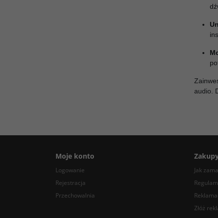
dź
Un
in
Mo
po
Zainwe
audio. 
Moje konto
Zakup
Logowanie
Jak zam
Rejestracja
Regulam
Przechowalnia
Reklamac
Złóż rek