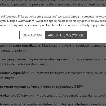
a fazy, co pozwala na precyzyjne dostosowanie dźwięku do konkretnyc
z system audio do swojego salonu, czy profesjonalną instalację audio,
 dźwięku i pełnej kontroli nad brzmieniem.
pliki cookies. Klikając „Akceptuję wszystkie” wyrażasz zgodę na stosowanie wszy
owych. Klikając „Odmawiam” wyrażasz zgodę na stosowanie wyłącznie plików coo
y procesor sygnałowy (DSP)
to niezbędne narzędzie w systemach aud
iałania strony. Więcej informacji o plikach cookies znajdziesz w Polityce prywatnoś
tymalizację akustyki
: Dzięki DSP możesz dostosować dźwięk do war
ODMAWIAM
AKCEPTUJĘ WSZYSTKIE
iekształcenia.
awansowaną equalizację
: Możliwość precyzyjnej regulacji pasma pr
ealnego brzmienia.
rekcję opóźnień
: Zapewnienie idealnej synchronizacji sygnałów audio
dio i systemach kina domowego.
elofunkcyjność
: DSP umożliwia korzystanie z różnych funkcji, takich 
ele innych.
go warto wybrać cyfrowy procesor sygnałowy DSP?
soka jakość dźwięku
: Precyzyjna obróbka sygnału pozwala na uzys
twość w dostosowywaniu ustawień
: Intuicyjne interfejsy i zaawan