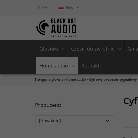
PLN
Polski
Głośniki
Części do zwrotnic
Gnia
Home audio
Kontakt
Kategoria główna
/
Home audio
/
Cyfrowy procesor sygnałowy 
Cyf
Producent
: