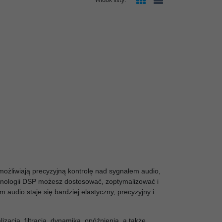
ożliwiają precyzyjną kontrolę nad sygnałem audio,
hnologii DSP możesz dostosować, zoptymalizować i
audio staje się bardziej elastyczny, precyzyjny i
zacja, filtracja, dynamika, opóźnienia, a także