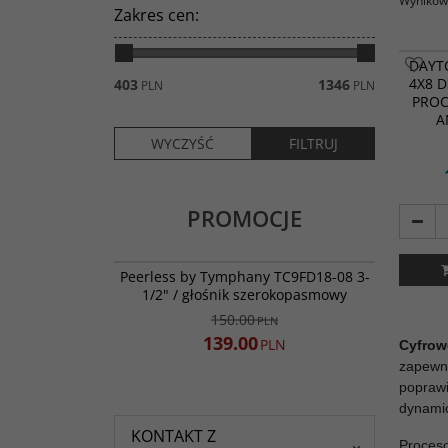
Wyników 
Zakres cen
:
Przejmi
DAYT
systeme
4X8 D
403
1346
PLN
PLN
Dayton 
PROC
bogateg
procesor
A
/ 8 wyjś
wbudow
zwrotni
i miksow
Najbardz
PROMOCJE
DSP-408
go w do
zaraz po
TC9FD18-08
czyni g
PROMOCJA
Peerless by Tymphany TC9FD18-08 3-
domowe
1/2" / głośnik szerokopasmowy
systemu
150.00
PLN
139.00
PLN
Cyfrow
zapewni
poprawi
dynami
KONTAKT Z
Proceso