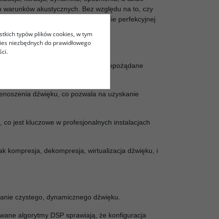
h warunków akustycznych. Bez względu na to, czy
 procesor DSP pozwala na osiągnięcie perfekcyjnej
stkich typów plików cookies, w tym
kies niezbędnych do prawidłowego
io, które pozwala na:
ci.
unków pomieszczenia, eliminując niepożądane
zenoszenia dźwięku, co pozwala na uzyskanie
, co jest kluczowe w profesjonalnych instalacjach
jak kompresja, dekompresja, wirtualizacja dźwięku, i
kanie czystego, dynamicznego dźwięku.
sowane algorytmy DSP sprawiają, że konfiguracja