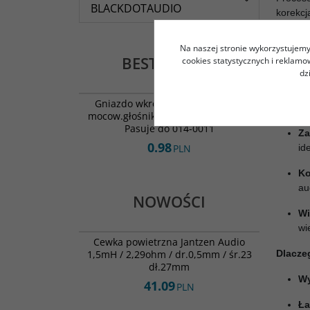
BLACKDOTAUDIO
korekcj
budujes
jakości
Na naszej stronie wykorzystujemy 
BESTSELLERY
cookies statystycznych i reklam
Cyfrow
dz
014-0010
Op
BESTSELLER
Gniazdo wkręcane M5 ocynk, do
zn
mocow.głośników, śred-10 l-12mm.
Pasuje do 014-0011
Za
0.98
PLN
id
Ko
au
NOWOŚCI
Wi
000-0372
wi
NOWOŚĆ
Cewka powietrzna Jantzen Audio
1,5mH / 2,29ohm / dr.0,5mm / śr.23
Dlacze
dł.27mm
Wy
41.09
PLN
Ła