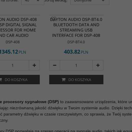
na stronie
:
Sortuj według
:
j kontrolę nad swoim
ON AUDIO DSP-408
DAYTON AUDIO DSP-BT4.0
m audio za pomocą
SP DIGITAL SIGNAL
BLUETOOTH DATA AND
Audio DSP-408,
ESSOR FOR HOME
STREAMING USB
o w funkcje cyfrowego
a sygnału z 4 wejściami
ND CAR AUDIO
INTERFACE FOR DSP-408
ciami. DSP-408 posiada
DSP-408
DSP-BT4.0
any korektor,
ce, wyrównanie czasowe
1345.12
403.82
PLN
PLN
anie wejścia / wyjścia.
iej pociągającą cechą
 jest możliwość użycia
mu lub samochodzie
 wyjęciu z pudełka, co
o idealnym dodatkiem do
DO KOSZYKA
DO KOSZYKA
go lub samochodowego
 audio.
e procesory sygnałowe (DSP)
to zaawansowane urządzenia, które um
ając niezrównaną jakość dźwięku w Twoim systemie audio. Dzięki tec
ć parametry dźwięku w czasie rzeczywistym, co sprawia, że Twój system 
czny.
ry DSP pozwalają na szereg operacji na sygnale audio, takich jak equali