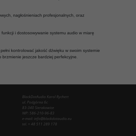
owych, nagłośnieniach profesjonalnych, oraz
funkcji i dostosowywanie systemu audio w miarę
 pełni kontrolować jakość dźwięku w swoim systemie
o brzmienie jeszcze bardziej perfekcyjne.
BlackDotAudio Karol Rychert
ul. Podgórna 6c
83-340 Sierakowice
NIP: 586-210-96-83
e-mail:
info@blackdotaudio.eu
tel.
+ 48 511 289 178