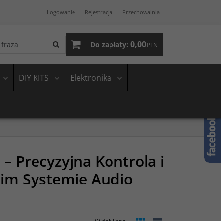
Logowanie
Rejestracja
Przechowalnia
0,00
Do zapłaty:
PLN
DIY KITS
Elektronika
– Precyzyjna Kontrola i
im Systemie Audio
Widok listy
: