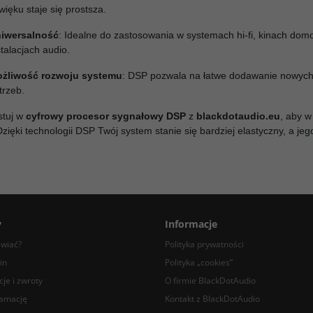
więku staje się prostsza.
iwersalność
: Idealne do zastosowania w systemach hi-fi, kinach dom
stalacjach audio.
żliwość rozwoju systemu
: DSP pozwala na łatwe dodawanie nowych 
trzeb.
stuj w
cyfrowy procesor sygnałowy DSP
z
blackdotaudio.eu
, aby w
Dzięki technologii DSP Twój system stanie się bardziej elastyczny, a jeg
y
Informacje
awiać?
Polityka prywatności
in
Polityka „cookies”
je i zwroty
O firmie BlackDotAudio
lamację
Kontakt z BlackDotAudio