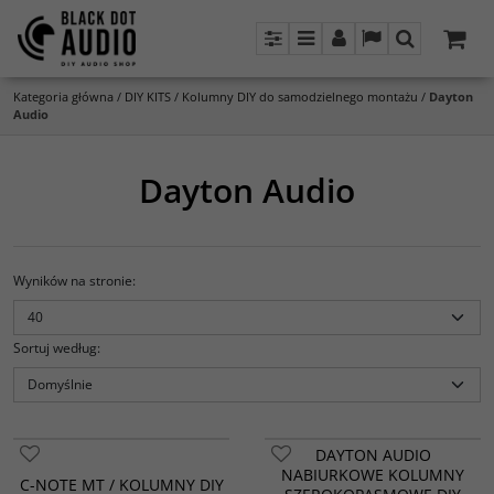
Panel
Menu
Panel
Lang
Szukaj
Kategoria główna
/
DIY KITS
/
Kolumny DIY do samodzielnego montażu
/
Dayton
Audio
Dayton Audio
Wyników na stronie
:
Sortuj według
:
DAYTON AUDIO
NABIURKOWE KOLUMNY
C-NOTE MT / KOLUMNY DIY