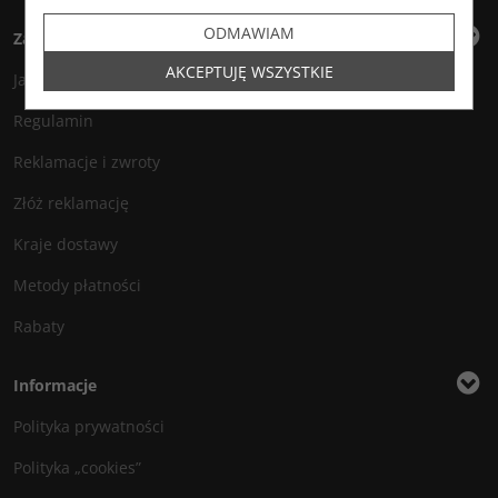
ODMAWIAM
Zakupy
AKCEPTUJĘ WSZYSTKIE
Jak zamawiać?
Regulamin
Reklamacje i zwroty
Złóż reklamację
Kraje dostawy
Metody płatności
Rabaty
Informacje
Polityka prywatności
Polityka „cookies”