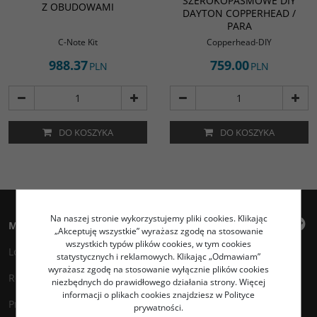
SZEROKOPASMOWE DIY
Z OBUDOWAMI
DAYTON COPPERHEAD /
PARA
C-Note Kit
Copperhead-DIY
988.37
759.00
PLN
PLN
DO KOSZYKA
DO KOSZYKA
Na naszej stronie wykorzystujemy pliki cookies. Klikając
Moje konto
„Akceptuję wszystkie” wyrażasz zgodę na stosowanie
wszystkich typów plików cookies, w tym cookies
Logowanie
statystycznych i reklamowych. Klikając „Odmawiam”
wyrażasz zgodę na stosowanie wyłącznie plików cookies
Rejestracja
niezbędnych do prawidłowego działania strony. Więcej
informacji o plikach cookies znajdziesz w Polityce
Przechowalnia
prywatności.