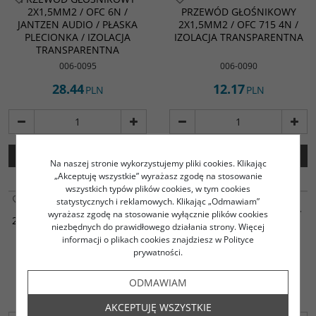
2X1,5MM2 / OFC 6N /
PRZEWÓD GŁOŚNIKOWY
JANTZEN AUDIO / PŁASKA
2X1,5MM2 / OFC 715 4N /
PLECIONKA / IZOLACJA
IZOLACJA TRANSPARENTNA
TRANSPARENTNA
006-0095
006-0090
28.44
12.17
PLN
PLN
DO KOSZYKA
DO KOSZYKA
Na naszej stronie wykorzystujemy pliki cookies. Klikając
„Akceptuję wszystkie” wyrażasz zgodę na stosowanie
wszystkich typów plików cookies, w tym cookies
PRZEWÓD GŁOŚNIKOWY
statystycznych i reklamowych. Klikając „Odmawiam”
PRZEWÓD GŁOŚNIKOWY
2X1,5MM2 OFC-T1002 4N /
wyrażasz zgodę na stosowanie wyłącznie plików cookies
2X1,5MM2 / OFC-T1015 4N /
IZOLACJA CZARNO-
niezbędnych do prawidłowego działania strony. Więcej
IZOLACJA CZARNA Z
CZERWONA / USA LINE /
informacji o plikach cookies znajdziesz w Polityce
CZERWONYM PASKIEM
MAX. 80V
prywatności.
006-0100
006-0105
ODMAWIAM
36.45
49.68
PLN
PLN
AKCEPTUJĘ WSZYSTKIE