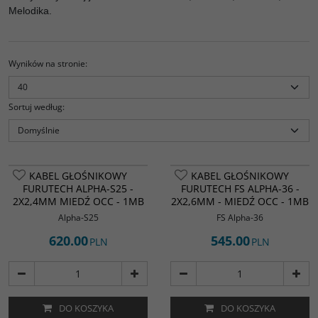
Melodika.
Wyników na stronie
:
Sortuj według
:
KABEL GŁOŚNIKOWY
KABEL GŁOŚNIKOWY
FURUTECH ALPHA-S25 -
FURUTECH FS ALPHA-36 -
2X2,4MM MIEDŹ OCC - 1MB
2X2,6MM - MIEDŹ OCC - 1MB
Alpha-S25
FS Alpha-36
620.00
545.00
PLN
PLN
DO KOSZYKA
DO KOSZYKA