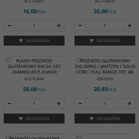
KCE-FLW15
KCE-FLW25
16.00
35.00
PLN
PLN
DO KOSZYKA
DO KOSZYKA
PŁASKI PRZEWÓD
PRZEWÓD GŁOŚNIKOWY
GŁOŚNIKOWY KACSA OFC
2X0,5MM2 / JANTZEN / SOLID
2X4MM2 (KCE-FLW40)
CORE / FULL RANGE OFC 4N
KCE-FLW40
006-0070
58.00
20.89
PLN
PLN
DO KOSZYKA
DO KOSZYKA
PRZEWÓD GŁOŚNIKOWY