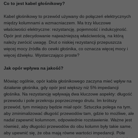
Co to jest kabel głośnikowy?
Kabel głośnikowy to przewód używany do połączeń elektrycznych
między kolumnami a wzmacniaczem. Ma trzy kluczowe
właściwości elektryczne: rezystancję, pojemność i indukcyjność.
Opór jest zdecydowanie najważniejszą właściwością, na którą
należy zwrócić uwagę. Drut o niskiej rezystancji przepuszcza
więcej mocy źródła do cewki głośnika, co oznacza więcej mocy i
więcej dźwięku. Wystarczająco proste?
Jak opór wpływa na jakość?
Mówiąc ogólnie, opór kabla głośnikowego zaczyna mieć wpływ na
działanie głośnika, gdy opór jest większy niż 5% impedancji
głośnika. Na rezystancję wpływają dwa kluczowe aspekty: długość
przewodu i pole przekroju poprzecznego drutu. Im krótszy
przewód, tym mniejszy będzie miał opór. Sztuczka polega na tym,
aby zminimalizować długość przewodów tam, gdzie to możliwe, ale
nadal zapewnić kolumnom, odpowiednie rozstawienie. Ważne jest
również, aby długości przewodów do obu kolumn były takie same,
aby upewnić się, że oba mają równe wartości impedancji. Pole