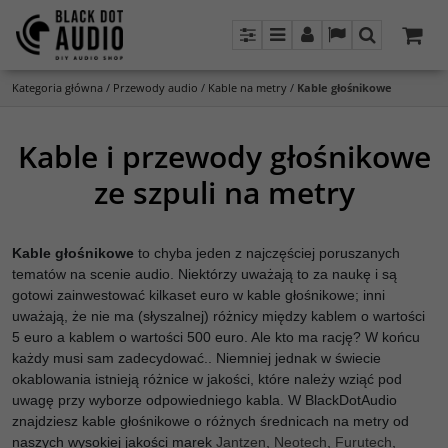
Panel
Menu
Panel
Lang
Szukaj
Kategoria główna
/
Przewody audio
/
Kable na metry
/
Kable głośnikowe
Kable i przewody głośnikowe
ze szpuli na metry
Kable głośnikowe
to chyba jeden z najczęściej poruszanych
tematów na scenie audio. Niektórzy uważają to za naukę i są
gotowi zainwestować kilkaset euro w kable głośnikowe; inni
uważają, że nie ma (słyszalnej) różnicy między kablem o wartości
5 euro a kablem o wartości 500 euro. Ale kto ma rację? W końcu
każdy musi sam zadecydować.. Niemniej jednak w świecie
okablowania istnieją różnice w jakości, które należy wziąć pod
uwagę przy wyborze odpowiedniego kabla. W BlackDotAudio
znajdziesz kable głośnikowe o różnych średnicach na metry od
naszych wysokiej jakości marek
Jantzen
,
Neotech
,
Furutech
,