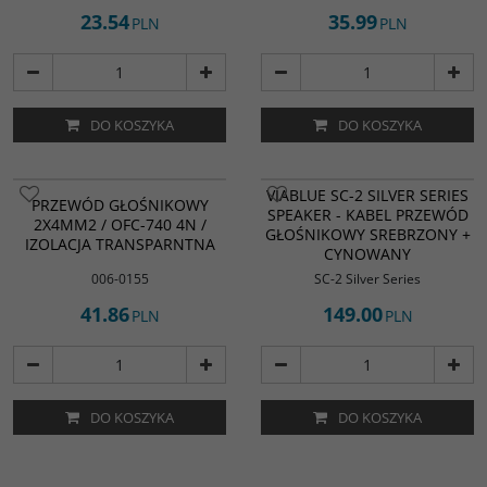
23.54
35.99
PLN
PLN
DO KOSZYKA
DO KOSZYKA
VIABLUE SC-2 SILVER SERIES
PRZEWÓD GŁOŚNIKOWY
SPEAKER - KABEL PRZEWÓD
2X4MM2 / OFC-740 4N /
GŁOŚNIKOWY SREBRZONY +
IZOLACJA TRANSPARNTNA
CYNOWANY
006-0155
SC-2 Silver Series
41.86
149.00
PLN
PLN
DO KOSZYKA
DO KOSZYKA