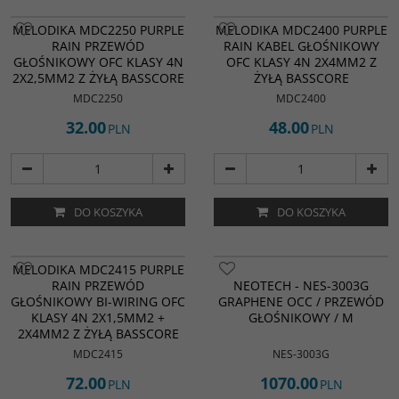
MELODIKA MDC2250 PURPLE
MELODIKA MDC2400 PURPLE
RAIN PRZEWÓD
RAIN KABEL GŁOŚNIKOWY
GŁOŚNIKOWY OFC KLASY 4N
OFC KLASY 4N 2X4MM2 Z
2X2,5MM2 Z ŻYŁĄ BASSCORE
ŻYŁĄ BASSCORE
MDC2250
MDC2400
32.00
48.00
PLN
PLN
DO KOSZYKA
DO KOSZYKA
MELODIKA MDC2415 PURPLE
RAIN PRZEWÓD
NEOTECH - NES-3003G
GŁOŚNIKOWY BI-WIRING OFC
GRAPHENE OCC / PRZEWÓD
KLASY 4N 2X1,5MM2 +
GŁOŚNIKOWY / M
2X4MM2 Z ŻYŁĄ BASSCORE
MDC2415
NES-3003G
72.00
1070.00
PLN
PLN