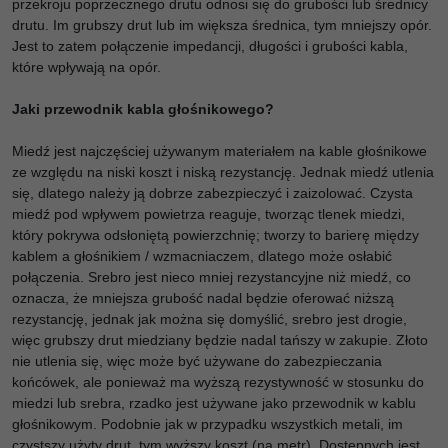
przekroju poprzecznego drutu odnosi się do grubości lub średnicy
drutu. Im grubszy drut lub im większa średnica, tym mniejszy opór.
Jest to zatem połączenie impedancji, długości i grubości kabla,
które wpływają na opór.
Jaki przewodnik kabla głośnikowego?
Miedź jest najczęściej używanym materiałem na kable głośnikowe
ze względu na niski koszt i niską rezystancję. Jednak miedź utlenia
się, dlatego należy ją dobrze zabezpieczyć i zaizolować. Czysta
miedź pod wpływem powietrza reaguje, tworząc tlenek miedzi,
który pokrywa odsłoniętą powierzchnię; tworzy to barierę między
kablem a głośnikiem / wzmacniaczem, dlatego może osłabić
połączenia. Srebro jest nieco mniej rezystancyjne niż miedź, co
oznacza, że ​​mniejsza grubość nadal będzie oferować niższą
rezystancję, jednak jak można się domyślić, srebro jest drogie,
więc grubszy drut miedziany będzie nadal tańszy w zakupie. Złoto
nie utlenia się, więc może być używane do zabezpieczania
końcówek, ale ponieważ ma wyższą rezystywność w stosunku do
miedzi lub srebra, rzadko jest używane jako przewodnik w kablu
głośnikowym. Podobnie jak w przypadku wszystkich metali, im
czystszy użyty drut, tym wyższy koszt (na metr). Dostępnych jest