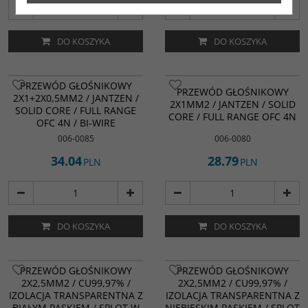
DO KOSZYKA
DO KOSZYKA
PRZEWÓD GŁOŚNIKOWY
PRZEWÓD GŁOŚNIKOWY
2X1+2X0,5MM2 / JANTZEN /
2X1MM2 / JANTZEN / SOLID
SOLID CORE / FULL RANGE
CORE / FULL RANGE OFC 4N
OFC 4N / BI-WIRE
006-0085
006-0080
34.04
28.79
PLN
PLN
DO KOSZYKA
DO KOSZYKA
PRZEWÓD GŁOŚNIKOWY
PRZEWÓD GŁOŚNIKOWY
2X2,5MM2 / CU99,97% /
2X2,5MM2 / CU99,97% /
IZOLACJA TRANSPARENTNA Z
IZOLACJA TRANSPARENTNA Z
BIAŁYM PASKIEM / SPLOT W
NIEBIESKIM PASKIEM / SPLOT