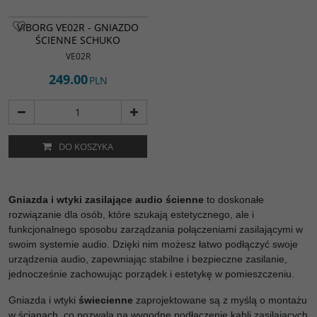
Najwyższej jakości gniazdo ścienne
VIBORG VE02R - GNIAZDO
schuko. Elementy stykowe
ŚCIENNE SCHUKO
wykonane z czystej miedzi pokryte
rodem.
VE02R
249.00
PLN
DO KOSZYKA
Gniazda i wtyki zasilające audio ścienne
to doskonałe
rozwiązanie dla osób, które szukają estetycznego, ale i
funkcjonalnego sposobu zarządzania połączeniami zasilającymi w
swoim systemie audio. Dzięki nim możesz łatwo podłączyć swoje
urządzenia audio, zapewniając stabilne i bezpieczne zasilanie,
jednocześnie zachowując porządek i estetykę w pomieszczeniu.
Gniazda i wtyki
świecienne
zaprojektowane są z myślą o montażu
w ścianach, co pozwala na wygodne podłączenie kabli zasilających