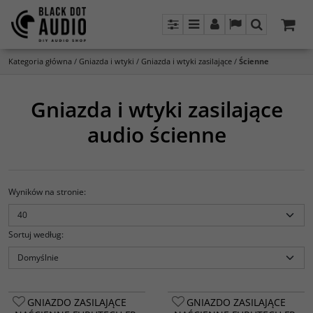
Panel
Menu
Panel
Lang
Szukaj
Kategoria główna
/
Gniazda i wtyki
/
Gniazda i wtyki zasilające
/
Ścienne
Gniazda i wtyki zasilające
audio ścienne
Wyników na stronie
:
Sortuj według
:
GNIAZDO ZASILAJĄCE
GNIAZDO ZASILAJĄCE