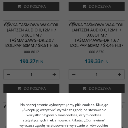
DO KOSZYKA
DO KOSZYKA
CEWKA TAŚMOWA WAX-COIL
CEWKA TAŚMOWA WAX-COIL
JANTZEN AUDIO 0,12MH /
JANTZEN AUDIO 0,12MH /
0,06OHM /
0,08OHM /
TAŚMA12AWG=DR.2,0 /
TAŚMA14AWG=DR.1,6 /
IZOL.PAP.60ΜM / ŚR.51 H.55
IZOL.PAP.60ΜM / ŚR.46 H.37
000-8012
000-8270
190.27
139.33
PLN
PLN
DO KOSZYKA
DO KOSZYKA
Na naszej stronie wykorzystujemy pliki cookies. Klikając
CEWKA TAŚMOWA WAX-COIL
CEWKA TAŚMOWA WAX-COIL
„Akceptuję wszystkie” wyrażasz zgodę na stosowanie
JANTZEN AUDIO 0,1MH /
JANTZEN AUDIO 0,11MH /
wszystkich typów plików cookies, w tym cookies
0,1OHM /
0,11OHM /
statystycznych i reklamowych. Klikając „Odmawiam”
TAŚMA16AWG=DR.1,3 /
TAŚMA16AWG=DR.1,3 /
wyrażasz zgodę na stosowanie wyłącznie plików cookies
IZOL.PAP.60ΜM / ŚR.43 H.25
IZOL.PAP.60ΜM / ŚR.44 H.25