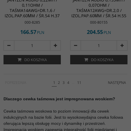
0,11OHM /
0,07OHM /
TAŚMA14AWG=DR.1,6 /
TAŚMA12AWG=DR.2,0 /
IZOL.PAP.60ΜM / ŚR.54 H.37
IZOL.PAP.60ΜM / ŚR.54 H.55
000-8285
000-80155
166.57
204.55
PLN
PLN
DO KOSZYKA
DO KOSZYKA
POPRZEDNIA
1
2
3
4
...
11
NASTĘPNA
Dlaczego cewka taśmowa jest impregnowana woskiem?
Cewka taśmowa woskowa to poziom innowacji dla cewek
indukcyjnych na bazie folii. Jest to wysokowydajna cewka foliowa
oferująca lepszą obsługę mocy i dynamikę i przestrzeń.
Impregnacja woskiem zapewnia integralność folii miedzianej i