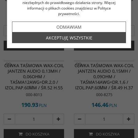
niezbędnych do prawidłowego działania strony. Więcej
000-8520
000-8522
informacji o plikach cookies znajdziesz w Polityce
prywatności.
100.37
101.71
PLN
PLN
ODMAWIAM
AKCEPTUJĘ WSZYSTKIE
DO KOSZYKA
DO KOSZYKA
CEWKA TAŚMOWA WAX-COIL
CEWKA TAŚMOWA WAX-COIL
JANTZEN AUDIO 0,13MH /
JANTZEN AUDIO 0,15MH /
0,06OHM /
0,09OHM /
TAŚMA12AWG=DR.2,0 /
TAŚMA14AWG=DR.1,6 /
IZOL.PAP.60ΜM / ŚR.52 H.55
IZOL.PAP.60ΜM / ŚR.49 H.37
000-8013
000-8275
190.93
146.46
PLN
PLN
DO KOSZYKA
DO KOSZYKA