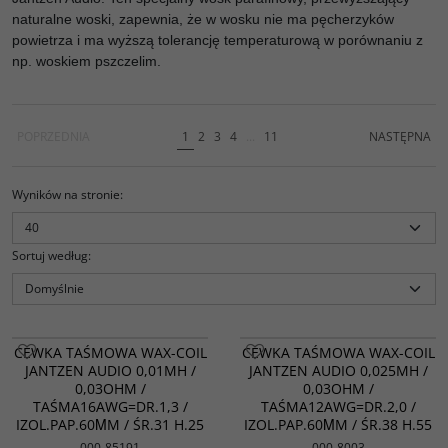
naturalne woski, zapewnia, że w wosku nie ma pęcherzyków
powietrza i ma wyższą tolerancję temperaturową w porównaniu z
np. woskiem pszczelim.
POPRZEDNIA
1
2
3
4
...
11
NASTĘPNA
Wyników na stronie
:
Sortuj według
:
CEWKA TAŚMOWA WAX-COIL
CEWKA TAŚMOWA WAX-COIL
JANTZEN AUDIO 0,01MH /
JANTZEN AUDIO 0,025MH /
0,03OHM /
0,03OHM /
TAŚMA16AWG=DR.1,3 /
TAŚMA12AWG=DR.2,0 /
IZOL.PAP.60ΜM / ŚR.31 H.25
IZOL.PAP.60ΜM / ŚR.38 H.55
000-85191
000-8003