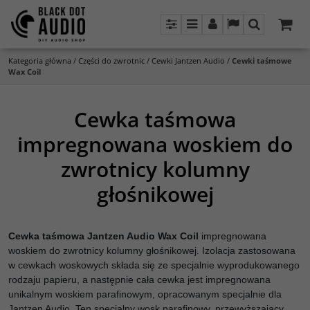
Panel
Menu
Panel
Lang
Szukaj
Kategoria główna
/
Części do zwrotnic
/
Cewki Jantzen Audio
/
Cewki taśmowe
Wax Coil
Cewka taśmowa
impregnowana woskiem do
zwrotnicy kolumny
głośnikowej
Cewka taśmowa Jantzen Audio Wax Coil
impregnowana
woskiem do zwrotnicy kolumny głośnikowej. Izolacja zastosowana
w cewkach woskowych składa się ze specjalnie wyprodukowanego
rodzaju papieru, a następnie cała cewka jest impregnowana
unikalnym woskiem parafinowym, opracowanym specjalnie dla
Jantzen Audio. Ten specjalny wosk parafinowy, przewyższający