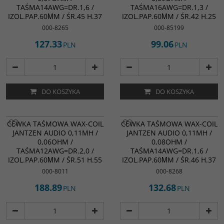
TAŚMA14AWG=DR.1,6 /
TAŚMA16AWG=DR.1,3 /
IZOL.PAP.60ΜM / ŚR.45 H.37
IZOL.PAP.60ΜM / ŚR.42 H.25
000-8265
000-85199
127.33
99.06
PLN
PLN
DO KOSZYKA
DO KOSZYKA
CEWKA TAŚMOWA WAX-COIL
CEWKA TAŚMOWA WAX-COIL
JANTZEN AUDIO 0,11MH /
JANTZEN AUDIO 0,11MH /
0,06OHM /
0,08OHM /
TAŚMA12AWG=DR.2,0 /
TAŚMA14AWG=DR.1,6 /
IZOL.PAP.60ΜM / ŚR.51 H.55
IZOL.PAP.60ΜM / ŚR.46 H.37
000-8011
000-8268
188.89
132.68
PLN
PLN