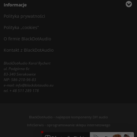
Informacje
Polityka prywatności
Polityka „cookies”
O firmie BlackDotAudio
Kontakt z BlackDotAudio
BlackDotAudio Karol Rychert
ul. Podgórna 6c
83-340 Sierakowice
NIP: 586-210-96-83
e-mail:
info@blackdotaudio.eu
tel.
+ 48 511 289 178
BlackDotAudio - najlepsze komponenty DIY audio
InfoSerwis
-
oprogramowanie sklepu internetowego