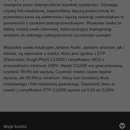
uzwojenia przez dziesięciolecia wysokiej wydajności. Używając
czystej folii miedzianej, zapewniliśmy lepszą powierzchnię do
przemieszczania się elektronów i lepszą redukcję zniekształceń w
porównaniu z cewkami jednoprzewodowymi. Woskowa cewka to
dalszy rozwój cewki taśmowej, wykorzystujący impregnację
woskiem do dalszego zabezpieczenia szczelności uzwojeń.
Wszystkie cewki indukcyjne Jantzen Audio, zarówno drutowe, jak i
foliowe, są wykonane z miedzi, która jest zgodna z ETP
(Electrolytic-Tough-Pitch) C11000 i certyfikatem IACS o
przewodności minimum 100%. Miedź C11000 ma gwarantowaną
czystość 99,9% lub wyższą. Czystość miedzi często będzie
wyższa, ale 99,9% to minimum, którą nasi dostawcy drutu
miedzianego i folii miedzianej gwarantują. Zawartość tlenu w
miedzi z certyfikatem ETP C11000 wynosi od 0,02 do 0,04%.
Moje konto