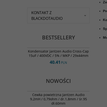
Ze
Pr
KONTAKT Z
BLACKDOTAUDIO
Ko
Sy
BESTSELLERY
Mo
001-0268
BESTSELLER
Kondensator Jantzen Audio Cross-Cap
15uF / 400VDC / 5% / MKP / 29x44mm
40.41
PLN
NOWOŚCI
000-0339
NOWOŚĆ
Cewka powietrzna Jantzen Audio
9,2mH / 0,79ohm / dr.1,8mm / śr.95
dł.60mm