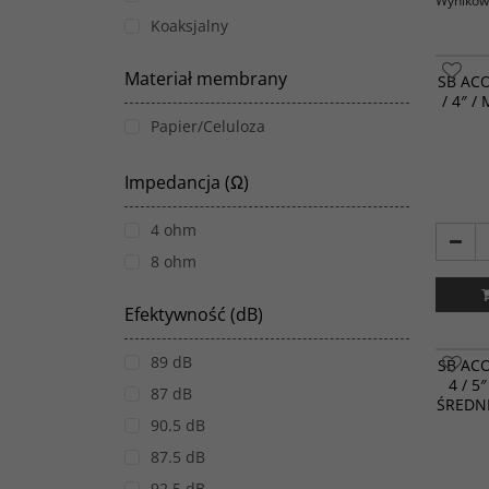
Wyników 
Koaksjalny
Materiał membrany
SB AC
/ 4″ 
Papier/Celuloza
Impedancja (Ω)
4 ohm
8 ohm
Efektywność (dB)
89 dB
SB AC
4 / 5
87 dB
ŚREDN
90.5 dB
87.5 dB
92.5 dB