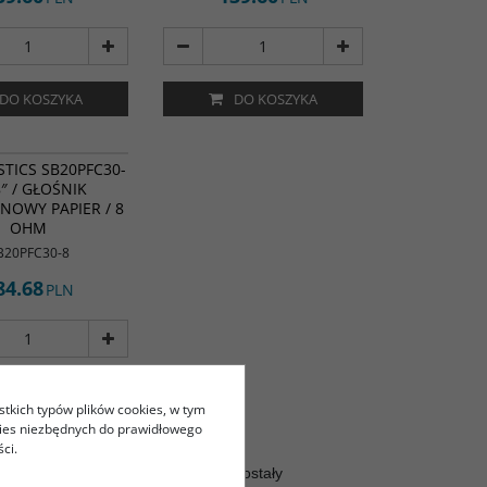
DO KOSZYKA
DO KOSZYKA
TICS SB20PFC30-
8″ / GŁOŚNIK
NOWY PAPIER / 8
OHM
B20PFC30-8
84.68
PLN
DO KOSZYKA
stkich typów plików cookies, w tym
kies niezbędnych do prawidłowego
ci.
we, których
membrany papierowe
zostały