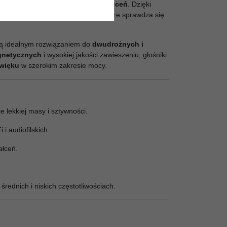
oraz
niższego poziomu zniekształceń
. Dzięki
ją
czyste, naturalne brzmienie
, które sprawdza się
 są idealnym rozwiązaniem do
dwudrożnych i
gnetycznych
i wysokiej jakości zawieszeniu, głośniki
źwięku
w szerokim zakresie mocy.
e lekkiej masy i sztywności.
i audiofilskich.
ałceń.
średnich i niskich częstotliwościach.