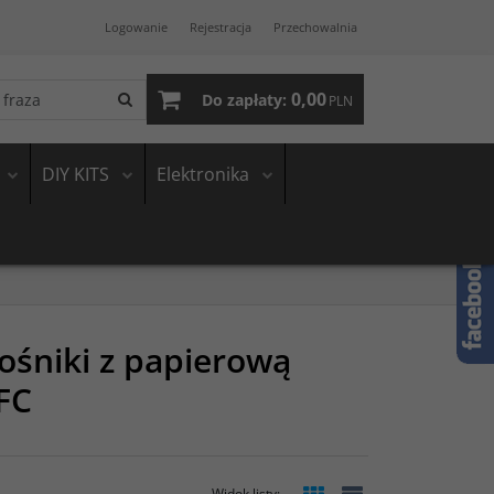
Logowanie
Rejestracja
Przechowalnia
0,00
Do zapłaty:
PLN
DIY KITS
Elektronika
łośniki z papierową
FC
Widok listy
: