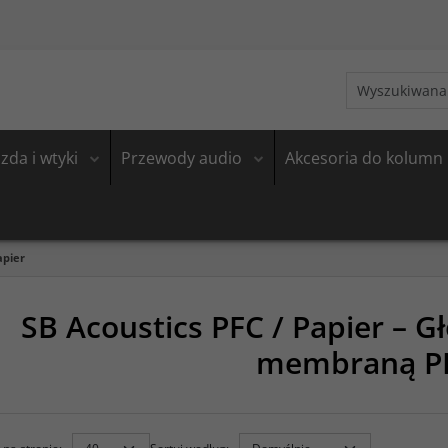
zda i wtyki
Przewody audio
Akcesoria do kolumn
apier
SB Acoustics PFC / Papier – G
membraną P