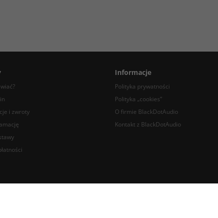
y
Informacje
awiać?
Polityka prywatności
in
Polityka „cookies”
je i zwroty
O firmie BlackDotAudio
lamację
Kontakt z BlackDotAudio
stawy
łatności