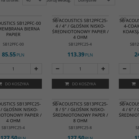
na stronie
:
Sortuj według
:
SB ACOUSTICS SB12PFC25-
SB ACOUS
OUSTICS SB12PFC-00
4 / 4″ / GŁOŚNIK NISKO-
4-COAX
/ MEMBRANA BIERNA
ŚREDNIOTONOWY PAPIER /
KOAKSJ
PAPIER
4 OHM
SB12PFC-00
SB12PFC25-4
SB12
85.55
113.39
2
PLN
PLN
DO KOSZYKA
DO KOSZYKA
SB Acoustics SB13PFC25-8 składa
OUSTICS SB13PFC25-
SB ACOUSTICS SB13PFC25-
SB ACOUS
się z wentylowanego,
″ / GŁOŚNIK NISKO-
8 / 5″ / GŁOŚNIK NISKO-
4 / 6″ 
wzmocnionego kosza z
IOTONOWY PAPIER /
ŚREDNIOTONOWY PAPER /
ŚREDNIO
tworzywa sztucznego i
4 OHM
zastrzeżonego materiału
8 OHM
membrany z naturalnymi
SB13PFC25-4
SB13PFC25-8
S
włóknami. Miękkie gumowe
zawieszenie o niskim tłumieniu
127.50
127.50
1
PLN
PLN