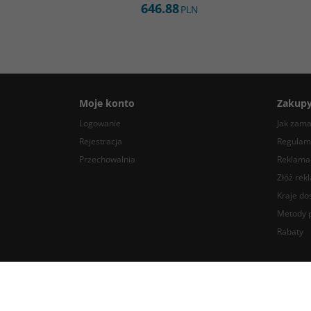
646.88
PLN
Moje konto
Zakup
Logowanie
Jak zam
Rejestracja
Regulam
Przechowalnia
Reklamac
Złóż rek
Kraje do
Metody p
Rabaty
BlackDotAudio - najlepsze komponenty DIY audio