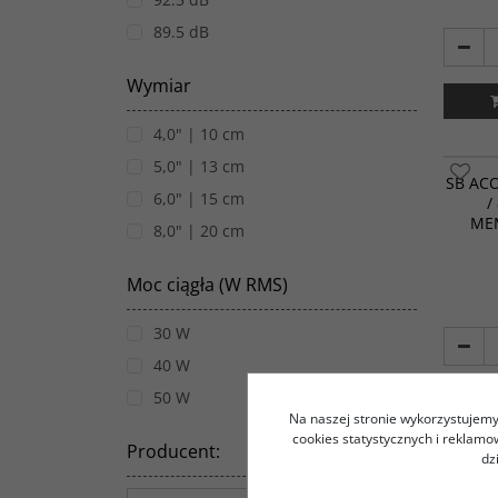
89.5 dB
Wymiar
4,0" | 10 cm
5,0" | 13 cm
SB AC
6,0" | 15 cm
/
ME
8,0" | 20 cm
Moc ciągła (W RMS)
30 W
40 W
50 W
Na naszej stronie wykorzystujemy 
cookies statystycznych i reklam
Producent
:
dz
Seria
S