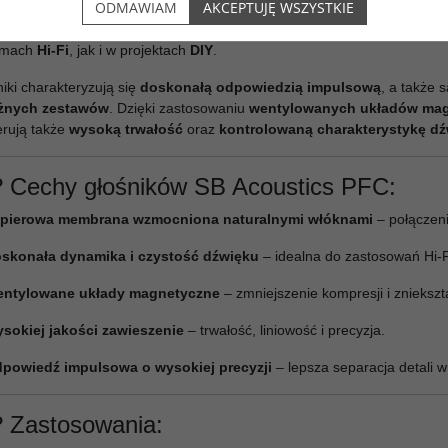
ODMAWIAM
AKCEPTUJĘ WSZYSTKIE
one naturalnymi włóknami w celu uzyskania
optymalnej sztywności
eniu
lekkiej konstrukcji
z
naturalnym tłumieniem
, głośniki PFC oferu
emach
Hi-Fi
, jak i w projektach
DIY
.
niki charakteryzują się
doskonałą odpowiedzią impulsową
, a także
ożnych zestawów
. Dzięki zastosowaniu
wentylowanych układów ma
rują także
wysoką trwałość
oraz
kontrolowaną charakterystykę d
 Cechy głośników SB Acoustics PFC:
pierowa membrana wzmocniona naturalnymi włóknami
– połączeni
skonała dynamika i czystość dźwięku
– idealna do zastosowań Hi-Fi 
ntylowane układy magnetyczne
– zmniejszenie kompresji i zniekszt
sokiej jakości zawieszenie
– trwałość, liniowość i precyzja.
powiedź impulsowa o wysokiej precyzji
– lepsza separacja detali w 
 Zastosowania: