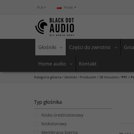
PLN
Polski
Głośniki
Części do zwrotnic
Gnia
Home audio
Kontakt
Kategoria główna
/
Głośniki
/
Producent
/
SB Acoustics
/
PFC / P
Typ głośnika
Nisko-średniotonowy
Niskotonowy
Membrana bierna