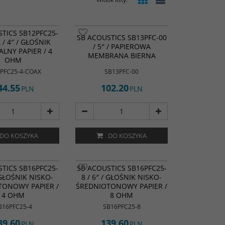
TICS SB12PFC25-
SB ACOUSTICS SB13PFC-00
 / 4″ / GŁOŚNIK
/ 5″ / PAPIEROWA
ALNY PAPIER / 4
MEMBRANA BIERNA
OHM
PFC25-4-COAX
SB13PFC-00
44.55
102.20
PLN
PLN
DO KOSZYKA
DO KOSZYKA
TICS SB16PFC25-
SB ACOUSTICS SB16PFC25-
/ GŁOŚNIK NISKO-
8 / 6″ / GŁOŚNIK NISKO-
TONOWY PAPIER /
ŚREDNIOTONOWY PAPIER /
4 OHM
8 OHM
B16PFC25-4
SB16PFC25-8
39.60
139.60
PLN
PLN