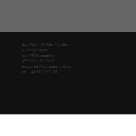
BlackDotAudio Karol Rychert
ul. Podgórna 6c
83-340 Sierakowice
NIP: 586-210-96-83
e-mail:
info@blackdotaudio.eu
tel.
+ 48 511 289 178
InfoSerwis
-
oprogramowanie sklepu internetowego