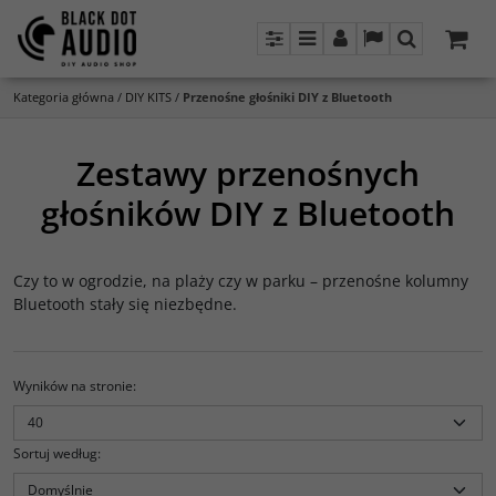
Panel
Menu
Panel
Lang
Szukaj
Kategoria główna
/
DIY KITS
/
Przenośne głośniki DIY z Bluetooth
Zestawy przenośnych
głośników DIY z Bluetooth
Czy to w ogrodzie, na plaży czy w parku – przenośne kolumny
Bluetooth stały się niezbędne.
Wyników na stronie
:
Sortuj według
: