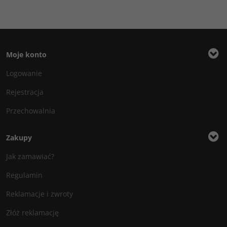
Moje konto
Logowanie
Rejestracja
Przechowalnia
Zakupy
Jak zamawiać?
Regulamin
Reklamacje i zwroty
Złóż reklamację