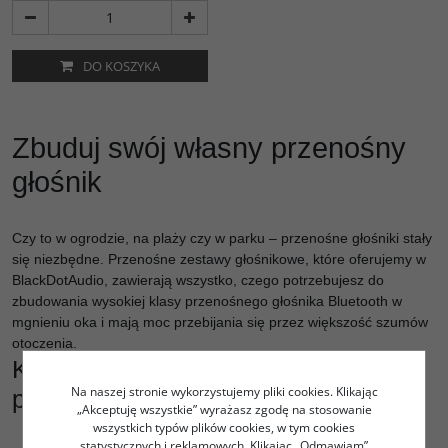
DO KOSZYKA
Zbuduj swój własny przenośny
głośnik
Czy to w ogrodzie, na plaży czy w parku – przenośne głośniki stały
się niezbędne. Przenośne zestawy głośnikowe, które oferujemy w
BlackDotAudio, zawierają wszystko, czego potrzebujesz do
zbudowania wysokiej klasy przenośnego głośnika Bluetooth w
mgnieniu oka i mają moc przebijania się przez większość szumów
otoczenia.
Kompletne zestawy głośników
Na naszej stronie wykorzystujemy pliki cookies. Klikając
przenośnych DIY
„Akceptuję wszystkie” wyrażasz zgodę na stosowanie
wszystkich typów plików cookies, w tym cookies
statystycznych i reklamowych. Klikając „Odmawiam”