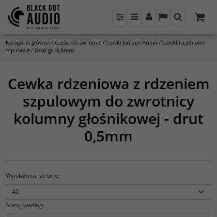
Panel
Menu
Panel
Lang
Szukaj
Kategoria główna
/
Części do zwrotnic
/
Cewki Jantzen Audio
/
Cewki rdzeniowe
szpulowe
/
Drut gr. 0,5mm
Cewka rdzeniowa z rdzeniem
szpulowym do zwrotnicy
kolumny głośnikowej - drut
0,5mm
Wyników na stronie
:
Sortuj według
: