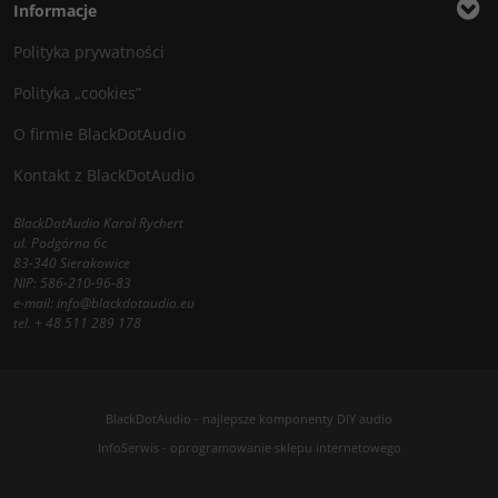
Informacje
Polityka prywatności
Polityka „cookies”
O firmie BlackDotAudio
Kontakt z BlackDotAudio
BlackDotAudio Karol Rychert
ul. Podgórna 6c
83-340 Sierakowice
NIP: 586-210-96-83
e-mail:
info@blackdotaudio.eu
tel.
+ 48 511 289 178
BlackDotAudio - najlepsze komponenty DIY audio
InfoSerwis
-
oprogramowanie sklepu internetowego