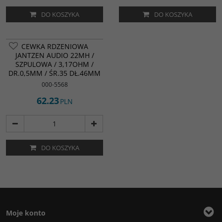
DO KOSZYKA
DO KOSZYKA
CEWKA RDZENIOWA
JANTZEN AUDIO 22MH /
SZPULOWA / 3,17OHM /
DR.0,5MM / ŚR.35 DŁ.46MM
000-5568
62.23
PLN
DO KOSZYKA
Moje konto