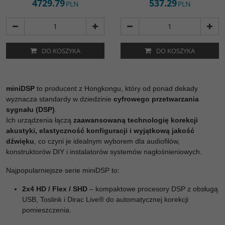
4729.79
537.29
PLN
PLN
DO KOSZYKA
DO KOSZYKA
miniDSP
to producent z Hongkongu, który od ponad dekady
wyznacza standardy w dziedzinie
cyfrowego przetwarzania
sygnału (DSP)
.
Ich urządzenia łączą
zaawansowaną technologię korekcji
akustyki, elastyczność konfiguracji i wyjątkową jakość
dźwięku
, co czyni je idealnym wyborem dla audiofilów,
konstruktorów DIY i instalatorów systemów nagłośnieniowych.
Najpopularniejsze serie miniDSP to:
2x4 HD / Flex / SHD
– kompaktowe procesory DSP z obsługą
USB, Toslink i Dirac Live® do automatycznej korekcji
pomieszczenia.