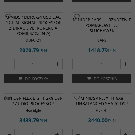
MINIDSP DDRC-24 USB DAC
MINIDSP EARS - URZĄDZENIE
DIGITAL SIGNAL PROCESSOR
POMIAROWE DO
Z DIRAC LIVE (KOREKCJA
SŁUCHAWEK
POMIESZCZENIA)
DDRC-24
EARS
2020.79
1418.79
PLN
PLN
DO KOSZYKA
DO KOSZYKA
MINIDSP FLEX EIGHT 2X8 DSP
MINIDSP FLEX HT 8X8
/ AUDIO PROCESSOR
UNBALANCED SHARC DSP
Flex Eight
Flex HT
3439.79
3440.00
PLN
PLN