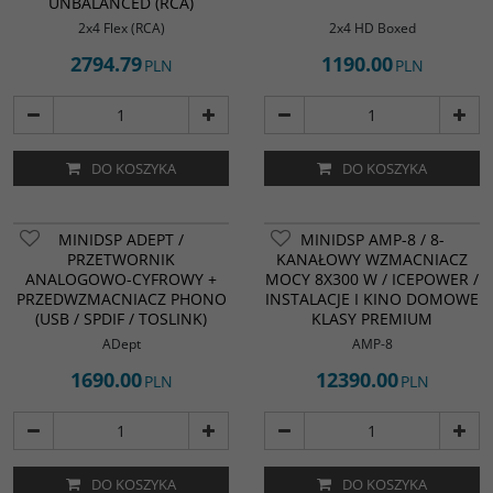
UNBALANCED (RCA)
2x4 Flex (RCA)
2x4 HD Boxed
2794.79
1190.00
PLN
PLN
DO KOSZYKA
DO KOSZYKA
miniDSP ADept to wysokiej jakości
MINIDSP ADEPT /
MINIDSP AMP-8 / 8-
przetwornik analogowo-cyfrowy
PRZETWORNIK
KANAŁOWY WZMACNIACZ
połączony z przedwzmacniaczem
ANALOGOWO-CYFROWY +
MOCY 8X300 W / ICEPOWER /
phono MM/MC. Obsługuje
PRZEDWZMACNIACZ PHONO
próbkowanie do 192 kHz, oferuje
INSTALACJE I KINO DOMOWE
wyjścia USB-C, SPDIF i Toslink, a
(USB / SPDIF / TOSLINK)
KLASY PREMIUM
jego wysoka jakość (SNR ~122-123
ADept
AMP-8
dB, THD + N do –117 dB) sprawia,
że idealnie nadaje się do
1690.00
12390.00
PLN
PLN
digitalizacji winyli, podłączenia
starego źródła analogowego do
nowoczesnego systemu audio lub
zastosowań studyjnych.
DO KOSZYKA
DO KOSZYKA