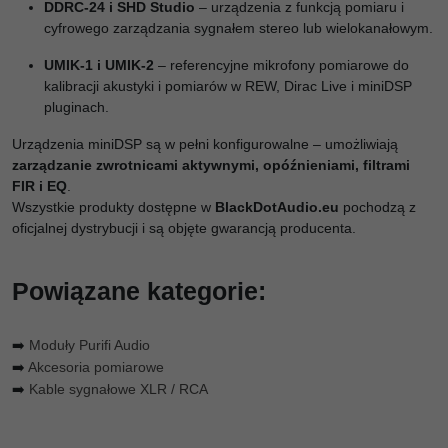
DDRC-24 i SHD Studio
– urządzenia z funkcją pomiaru i
cyfrowego zarządzania sygnałem stereo lub wielokanałowym.
UMIK-1 i UMIK-2
– referencyjne mikrofony pomiarowe do
kalibracji akustyki i pomiarów w REW, Dirac Live i miniDSP
pluginach.
Urządzenia miniDSP są w pełni konfigurowalne – umożliwiają
zarządzanie zwrotnicami aktywnymi, opóźnieniami, filtrami
FIR i EQ
.
Wszystkie produkty dostępne w
BlackDotAudio.eu
pochodzą z
oficjalnej dystrybucji i są objęte gwarancją producenta.
Powiązane kategorie:
➡️
Moduły Purifi Audio
➡️
Akcesoria pomiarowe
➡️
Kable sygnałowe XLR / RCA