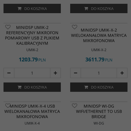
DO KOSZYKA
DO KOSZYKA
MINIDSP UMIK-2
MINIDSP UMIK-X-2
REFERENCYJNY MIKROFON
WIELOKANAŁOWA MATRYCA
POMIAROWY USB Z PLIKIEM
MIKROFONOWA
KALIBRACYJNYM
UMIK-2
UMIK-X-2
1203.79
3611.79
PLN
PLN
DO KOSZYKA
DO KOSZYKA
MINIDSP UMIK-X-4 USB
MINIDSP WI-DG
WIELOKANAŁOWA MATRYCA
WIFI/ETHERNET TO USB
MIKROFONOWA
BRIDGE
UMIK-X-4
WI-DG