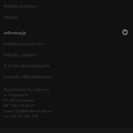
Metody płatności
Rabaty
Informacje
Polityka prywatności
Polityka „cookies”
O firmie BlackDotAudio
Kontakt z BlackDotAudio
BlackDotAudio Karol Rychert
ul. Podgórna 6c
83-340 Sierakowice
NIP: 586-210-96-83
e-mail:
info@blackdotaudio.eu
tel.
+ 48 511 289 178