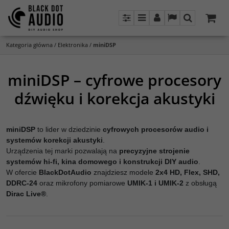
Panel
Menu
Panel
Lang
Szukaj
Kategoria główna
/
Elektronika
/
miniDSP
miniDSP – cyfrowe procesory
dźwięku i korekcja akustyki
miniDSP
to lider w dziedzinie
cyfrowych procesorów audio i
systemów korekcji akustyki
.
Urządzenia tej marki pozwalają na
precyzyjne strojenie
systemów hi-fi, kina domowego i konstrukcji DIY audio
.
W ofercie
BlackDotAudio
znajdziesz modele
2x4 HD, Flex, SHD,
DDRC-24
oraz mikrofony pomiarowe
UMIK-1 i UMIK-2
z obsługą
Dirac Live®
.