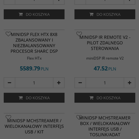
DO KOSZYKA
DO KOSZYKA
MINIDSP FLEX HTX 8X8
MINIDSP IR REMOTE V2 -
ZBALANSOWANY I
PILOT ZDALNEGO
NIEZBALANSOWANY
STEROWANIA
PROCESOR SHARC DSP
Flex HTx
miniDSP IR remote V2
5589.79
47.52
PLN
PLN
DO KOSZYKA
DO KOSZYKA
MINIDSP MCHSTREAMER
MINIDSP MCHSTREAMER /
BOX / WIELOKANAŁOWY
WIELOKANAŁOWY INTERFEJS
INTERFEJS USB /
USB / KIT
TOSLINK/ADAT