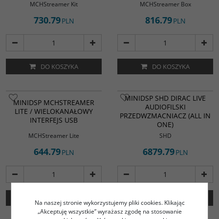
MCHStreamer Kit
MCHStreamer Box
730.79
816.79
PLN
PLN
DO KOSZYKA
DO KOSZYKA
MINIDSP SHD DIRAC LIVE
MINIDSP MCHSTREAMER
AUDIOFILSKI
LITE / WIELOKANAŁOWY
PRZEDWZMACNIACZ (ALL IN
INTERFEJS USB
ONE)
MCHStreamer Lite
SHD
644.79
6879.79
PLN
PLN
DO KOSZYKA
DO KOSZYKA
Na naszej stronie wykorzystujemy pliki cookies. Klikając
„Akceptuję wszystkie” wyrażasz zgodę na stosowanie