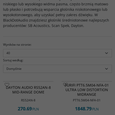
niskiego lub wysokiego widma pasma, często brzmią matowo
lub płasko i potrzebują wsparcia głośnika niskotonowego lub
wysokotonowego, aby uzyskać pełny zakres dźwięku. W
BlackDotAudio znajdziesz głośniki średniotonowe najlepszych
producentów: SB Acoustics, Scan Spek, Dayton.
Wyników na stronie
:
Sortuj według
:
PURIFI PTT6.5M04-NFA-01
DAYTON AUDIO RS52AN-8
ULTRA LOW DISTORTION
MID-RANGE DOME
MIDRANGE
RS52AN-8
PTT6.5M04-NFA-01
270.69
1848.79
PLN
PLN