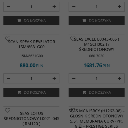
DO KOSZYKA
DO KOSZYKA
SEAS EXCEL E0043-06S (
SCAN-SPEAK REVELATOR
M15CH002 ) /
15M/8631G00
ŚREDNIOTONOWY
15M/8631G00
060-7020
880.00
1681.76
PLN
PLN
DO KOSZYKA
DO KOSZYKA
SEAS MCA15RCY (H1262-08) –
SEAS LOTUS
GŁOŚNIK ŚREDNIOTONOWY
ŚREDNIOTONOWY L0021-04S
5,5", MEMBRANA CURV (PP),
( RM120 )
8 Ω – PRESTIGE SERIES