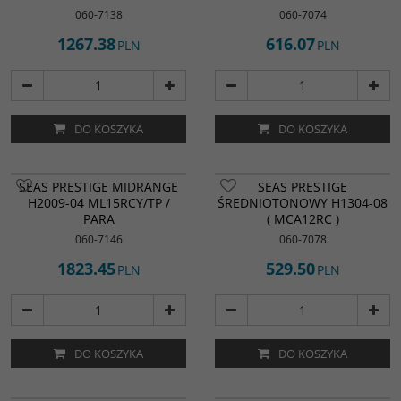
060-7138
060-7074
1267.38
616.07
PLN
PLN
DO KOSZYKA
DO KOSZYKA
SEAS PRESTIGE MIDRANGE
SEAS PRESTIGE
H2009-04 ML15RCY/TP /
ŚREDNIOTONOWY H1304-08
PARA
( MCA12RC )
060-7146
060-7078
1823.45
529.50
PLN
PLN
DO KOSZYKA
DO KOSZYKA