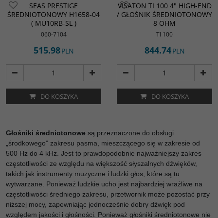
SEAS PRESTIGE
VISATON TI 100 4" HIGH-END
ŚREDNIOTONOWY H1658-04
/ GŁOŚNIK ŚREDNIOTONOWY
( MU10RB-SL )
8 OHM
060-7104
TI 100
515.98
844.74
PLN
PLN
DO KOSZYKA
DO KOSZYKA
Głośniki średniotonowe
są przeznaczone do obsługi
„środkowego” zakresu pasma, mieszczącego się w zakresie od
500 Hz do 4 kHz. Jest to prawdopodobnie najważniejszy zakres
częstotliwości ze względu na większość słyszalnych dźwięków,
takich jak instrumenty muzyczne i ludzki głos, które są tu
wytwarzane. Ponieważ ludzkie ucho jest najbardziej wrażliwe na
częstotliwości średniego zakresu, przetwornik może pozostać przy
niższej mocy, zapewniając jednocześnie dobry dźwięk pod
względem jakości i głośności. Ponieważ głośniki średniotonowe nie