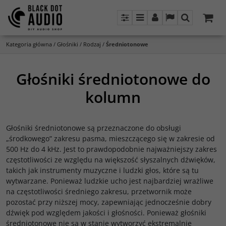
Panel
Menu
Panel
Lang
Szukaj
Kategoria główna
/
Głośniki
/
Rodzaj
/
Średniotonowe
Głośniki średniotonowe do
kolumn
Głośniki średniotonowe są przeznaczone do obsługi
„środkowego” zakresu pasma, mieszczącego się w zakresie od
500 Hz do 4 kHz. Jest to prawdopodobnie najważniejszy zakres
częstotliwości ze względu na większość słyszalnych dźwięków,
takich jak instrumenty muzyczne i ludzki głos, które są tu
wytwarzane. Ponieważ ludzkie ucho jest najbardziej wrażliwe
na częstotliwości średniego zakresu, przetwornik może
pozostać przy niższej mocy, zapewniając jednocześnie dobry
dźwięk pod względem jakości i głośności. Ponieważ głośniki
średniotonowe nie są w stanie wytworzyć ekstremalnie