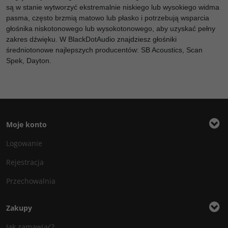
są w stanie wytworzyć ekstremalnie niskiego lub wysokiego widma
pasma, często brzmią matowo lub płasko i potrzebują wsparcia
głośnika niskotonowego lub wysokotonowego, aby uzyskać pełny
zakres dźwięku. W BlackDotAudio znajdziesz głośniki
średniotonowe najlepszych producentów: SB Acoustics, Scan
Spek, Dayton.
Moje konto
Logowanie
Rejestracja
Przechowalnia
Zakupy
Jak zamawiać?