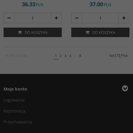
36.33
37.00
PLN
PLN
DO KOSZYKA
DO KOSZYKA
POPRZEDNIA
1
2
3
4
...
8
NASTĘPNA
Moje konto
Logowanie
Rejestracja
Przechowalnia