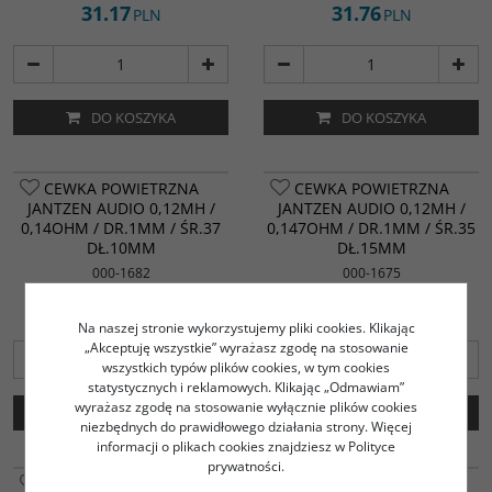
31.17
31.76
PLN
PLN
DO KOSZYKA
DO KOSZYKA
CEWKA POWIETRZNA
CEWKA POWIETRZNA
JANTZEN AUDIO 0,12MH /
JANTZEN AUDIO 0,12MH /
0,14OHM / DR.1MM / ŚR.37
0,147OHM / DR.1MM / ŚR.35
DŁ.10MM
DŁ.15MM
000-1682
000-1675
31.25
31.45
PLN
PLN
Na naszej stronie wykorzystujemy pliki cookies. Klikając
„Akceptuję wszystkie” wyrażasz zgodę na stosowanie
wszystkich typów plików cookies, w tym cookies
statystycznych i reklamowych. Klikając „Odmawiam”
wyrażasz zgodę na stosowanie wyłącznie plików cookies
DO KOSZYKA
DO KOSZYKA
niezbędnych do prawidłowego działania strony. Więcej
informacji o plikach cookies znajdziesz w Polityce
prywatności.
CEWKA POWIETRZNA
CEWKA POWIETRZNA