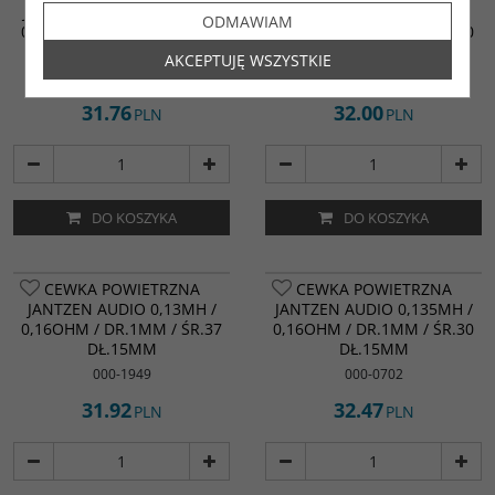
JANTZEN AUDIO 0,126MH /
JANTZEN AUDIO 0,13MH /
ODMAWIAM
0,15OHM / DR.1MM / ŚR.29
0,16OHM / DR.1MM / ŚR.30
DŁ.15MM
DŁ.15MM
AKCEPTUJĘ WSZYSTKIE
000-0152
000-1965
31.76
32.00
PLN
PLN
DO KOSZYKA
DO KOSZYKA
CEWKA POWIETRZNA
CEWKA POWIETRZNA
JANTZEN AUDIO 0,13MH /
JANTZEN AUDIO 0,135MH /
0,16OHM / DR.1MM / ŚR.37
0,16OHM / DR.1MM / ŚR.30
DŁ.15MM
DŁ.15MM
000-1949
000-0702
31.92
32.47
PLN
PLN