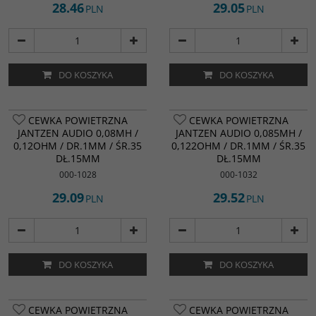
stworzyć cewkę pozbawioną
28.46
29.05
PLN
PLN
zniekształceń nasycenia,
zminimalizować DCR oraz zapewnić
brak histerezy.
Indukcyjność (mH)
:
0,07 mH
Rezystancja cewki (Ω)
:
0,1 ohm
Rodzaj cewki
:
Powietrzna
DO KOSZYKA
DO KOSZYKA
CEWKA POWIETRZNA
CEWKA POWIETRZNA
JANTZEN AUDIO 0,08MH /
JANTZEN AUDIO 0,085MH /
0,12OHM / DR.1MM / ŚR.35
0,122OHM / DR.1MM / ŚR.35
DŁ.15MM
DŁ.15MM
000-1028
000-1032
29.09
29.52
PLN
PLN
DO KOSZYKA
DO KOSZYKA
CEWKA POWIETRZNA
CEWKA POWIETRZNA