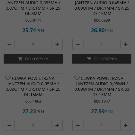
JANTZEN AUDIO 0,033MH /
JANTZEN AUDIO 0,045MH /
0,07OHM / DR.1MM / ŚR.29
0,09OHM / DR.1MM / ŚR.25
DŁ.8MM
DŁ.15MM
000-0171
000-0939
25.74
26.80
PLN
PLN
DO KOSZYKA
DO KOSZYKA
Cewki powietrzne Jantzen Audio są
Cewki powietrzne Jantzen Audio są
CEWKA POWIETRZNA
CEWKA POWIETRZNA
doskonałym wyborem dla wysokiej
doskonałym wyborem dla wysokiej
JANTZEN AUDIO 0,05MH /
JANTZEN AUDIO 0,05MH /
jakości konstrukcji zwrotnicy
jakości konstrukcji zwrotnicy
0,09OHM / DR.1MM / ŚR.25
0,09OHM / DR.1MM / ŚR.33
kolumn głośnikowych, w której
kolumn głośnikowych, w której
wymagana jest wysoka jakość.
DŁ.15MM
wymagana jest wysoka jakość.
DŁ.15MM
Czystość drutu miedzianego oraz
Czystość drutu miedzianego oraz
000-1963
000-1947
jego "szczelne" uzwojenie, pozwala
jego "szczelne" uzwojenie, pozwala
stworzyć cewkę pozbawioną
stworzyć cewkę pozbawioną
27.23
27.59
PLN
PLN
zniekształceń nasycenia,
zniekształceń nasycenia,
zminimalizować DCR oraz zapewnić
zminimalizować DCR oraz zapewnić
brak histerezy.
brak histerezy.
Indukcyjność (mH)
:
0,05 mH
Indukcyjność (mH)
:
0,05 mH
Rezystancja cewki (Ω)
:
0,09 ohm
Rezystancja cewki (Ω)
:
0,09 ohm