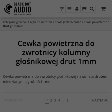
Panel
Menu
Panel
Lang
Szukaj
Kategoria główna
/
Części do zwrotnic
/
Cewki Jantzen Audio
/
Cewki powietrzne
/
Drut gr. 1,0mm
Cewka powietrzna do
zwrotnicy kolumny
głośnikowej drut 1mm
Cewka powietrzna do zwrotnicy głośnikowej nawinięta drutem
miedzianym o grubości 1mm.
POPRZEDNIA
1
2
3
4
...
8
NASTĘPNA