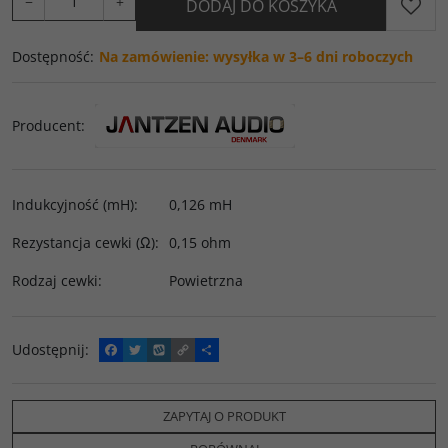
−
+
DODAJ DO KOSZYKA
Dostępność
:
Na zamówienie: wysyłka w 3–6 dni roboczych
Producent
:
Indukcyjność (mH)
:
0,126 mH
Rezystancja cewki (Ω)
:
0,15 ohm
Rodzaj cewki
:
Powietrzna
Udostępnij
:
F
T
W
C
P
a
w
y
o
o
c
i
k
p
d
e
t
o
y
z
b
t
p
L
i
ZAPYTAJ O PRODUKT
o
e
i
e
o
r
n
l