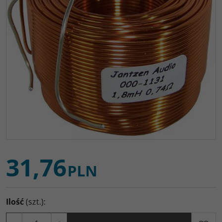
31,76
PLN
Ilość
(szt.)
: