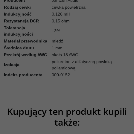
Producent
Jantzen Audio
Rodzaj cewki
cewka powietrzna
Indukcyjność
0,126 mH
Rezystancja DCR
0,15 ohm
Tolerancja
±3%
indukcyjności
Materiał przewodnika
miedź
Średnica drutu
1 mm
Przekrój według AWG
około 18 AWG
poliuretan z alifatyczną powłoką
Izolacja
poliamidową
Indeks producenta
000-0152
Kupujący ten produkt kupili
także:
001-0249