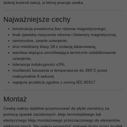
dobrej kontroli sekcji, w której pracuje cewka.
Najważniejsze cechy
konstrukcja powietrzna bez rdzenia magnetycznego,
brak zjawiska nasycenia rdzenia i histerezy magnetycznej,
samonośne, zwarte uzwojenie,
drut miedziany klasy 1B z izolacją lakierowaną,
warstwa wiążąca umożliwiająca termiczne ustabilizowanie
uzwojenia,
tolerancja indukcyjności ±3%,
możliwość lutowania w temperaturze do 390°C przez
maksymalnie 8 sekund,
napięcie przebicia zgodne z normą IEC 60317.
Montaż
Cewkę należy stabilnie przymocować do płytki zwrotnicy za
pomocą opasek zaciskowych, kleju termotopliwego lub
elastycznego kleju montażowego przeznaczonego do elementów
elektronicznych. Nie należy prowadzić stalowej śruby przez środek