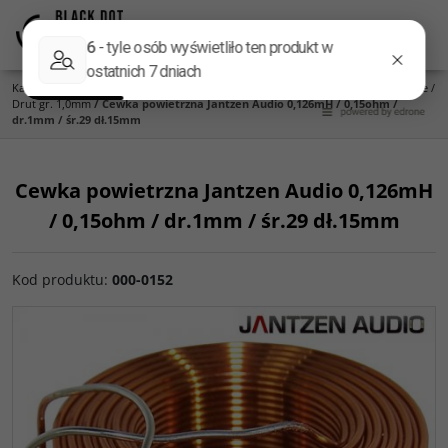
Menu
Panel
Lang
Szukaj
Kategoria główna
/
Części do zwrotnic
/
Cewki Jantzen Audio
/
Cewki powietrzne
/
Drut gr. 1,0mm
/
Cewka powietrzna Jantzen Audio 0,126mH / 0,15ohm /
dr.1mm / śr.29 dł.15mm
Cewka powietrzna Jantzen Audio 0,126mH
/ 0,15ohm / dr.1mm / śr.29 dł.15mm
Kod produktu
:
000-0152