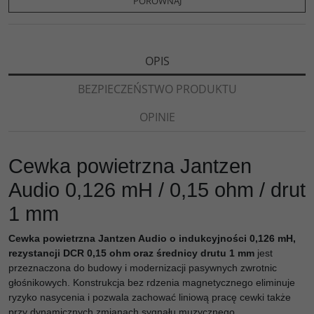
PORÓWNAJ
k
k
s
i
ę
OPIS
BEZPIECZEŃSTWO PRODUKTU
OPINIE
Cewka powietrzna Jantzen
Audio 0,126 mH / 0,15 ohm / drut
1 mm
Cewka powietrzna Jantzen Audio o indukcyjności 0,126 mH,
rezystancji DCR 0,15 ohm oraz średnicy drutu 1 mm
jest
przeznaczona do budowy i modernizacji pasywnych zwrotnic
głośnikowych. Konstrukcja bez rdzenia magnetycznego eliminuje
ryzyko nasycenia i pozwala zachować liniową pracę cewki także
przy dynamicznych zmianach sygnału muzycznego.