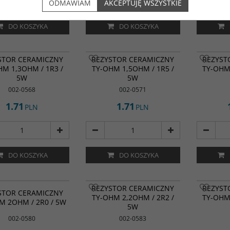
ODMAWIAM
AKCEPTUJĘ WSZYSTKIE
DO KOSZYKA
DO KOSZYKA
STOR CERAMICZNY
REZYSTOR CERAMICZNY
REZYST
HM 1,3OHM / 1R3 /
TY-OHM 1,5OHM / 1R5 /
TY-OHM 
5W
5W
002-0568
002-0571
1.71
1.71
PLN
PLN
DO KOSZYKA
DO KOSZYKA
REZYSTOR CERAMICZNY
REZYST
STOR CERAMICZNY
TY-OHM 2,2OHM / 2R2 /
TY-OHM 
M 2OHM / 2R0 / 5W
5W
002-0580
002-0583