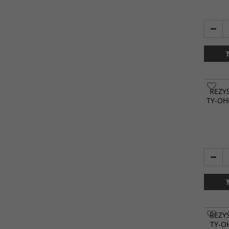
REZY
TY-OH
REZY
TY-O