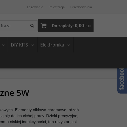
Logowanie
Rejestracja
Przechowalnia
0,00
Do zapłaty:
PLN
DIY KITS
Elektronika
czne 5W
ikowych. Elementy niklowo-chromowe, rdzeń
 się do ich cichej pracy. Dzięki precyzyjnej
m o niskiej indukcyjności, ten rezystor jest