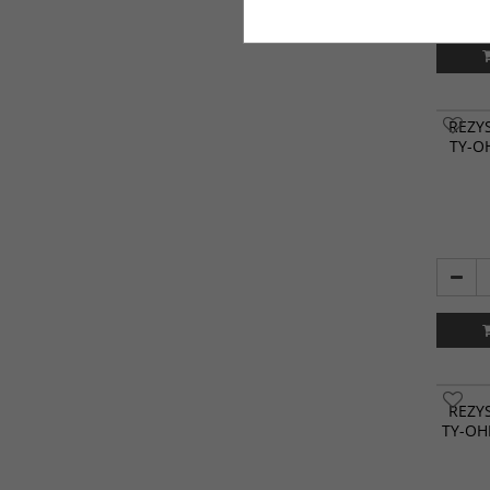
39 ohm
43 ohm
47 ohm
51 ohm
REZY
56 ohm
TY-O
62 ohm
68 ohm
75 ohm
82 ohm
91 ohm
100 ohm
REZY
TY-OH