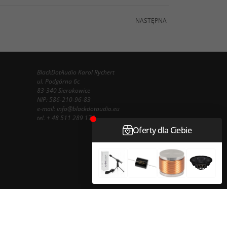
NASTĘPNA
BlackDotAudio Karol Rychert
ul. Podgórna 6c
83-340 Sierakowice
NIP: 586-210-96-83
e-mail:
info@blackdotaudio.eu
tel.
+ 48 511 289 178
InfoSerwis
-
oprogramowanie sklepu internetowego