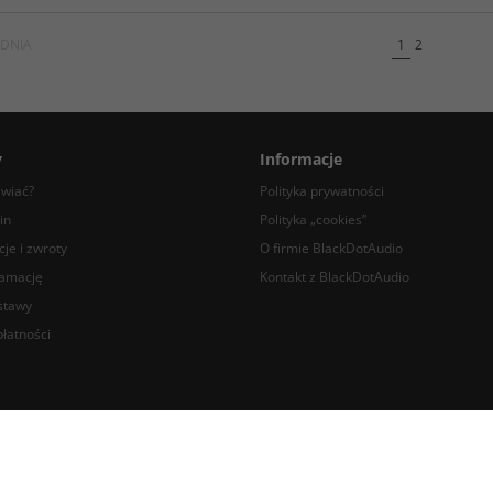
DNIA
1
2
y
Informacje
awiać?
Polityka prywatności
in
Polityka „cookies”
je i zwroty
O firmie BlackDotAudio
lamację
Kontakt z BlackDotAudio
stawy
łatności