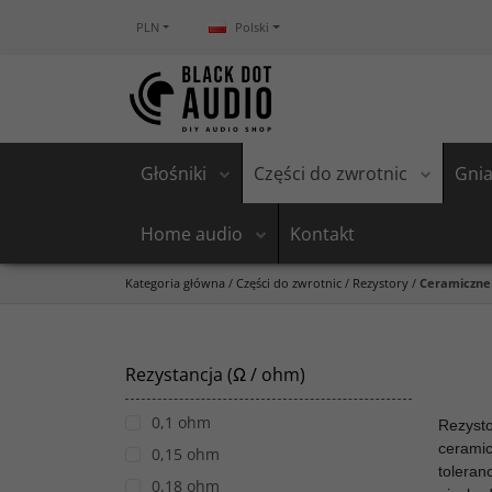
PLN
Polski
Głośniki
Części do zwrotnic
Gnia
Home audio
Kontakt
Kategoria główna
/
Części do zwrotnic
/
Rezystory
/
Ceramiczne
Rezystancja (Ω / ohm)
0,1 ohm
Rezysto
ceramic
0,15 ohm
toleran
0,18 ohm