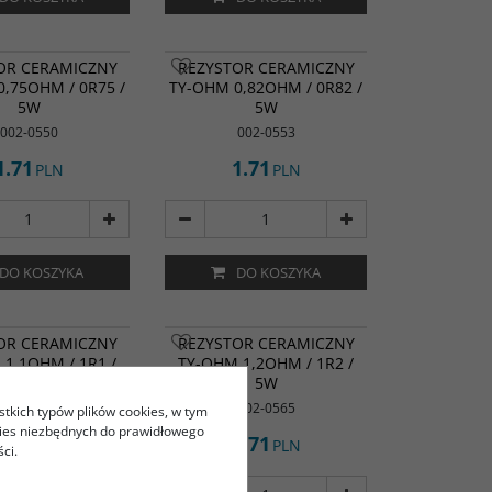
OR CERAMICZNY
REZYSTOR CERAMICZNY
,75OHM / 0R75 /
TY-OHM 0,82OHM / 0R82 /
5W
5W
002-0550
002-0553
1.71
1.71
PLN
PLN
DO KOSZYKA
DO KOSZYKA
OR CERAMICZNY
REZYSTOR CERAMICZNY
1,1OHM / 1R1 /
TY-OHM 1,2OHM / 1R2 /
5W
5W
002-0562
002-0565
stkich typów plików cookies, w tym
kies niezbędnych do prawidłowego
1.71
1.71
PLN
PLN
ci.