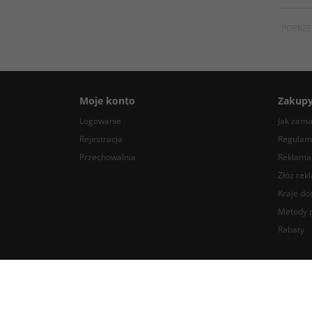
POPRZE
Moje konto
Zakup
Logowanie
Jak zam
Rejestracja
Regulam
Przechowalnia
Reklamac
Złóż rek
Kraje do
Metody p
Rabaty
BlackDotAudio - najlepsze komponenty DIY audio