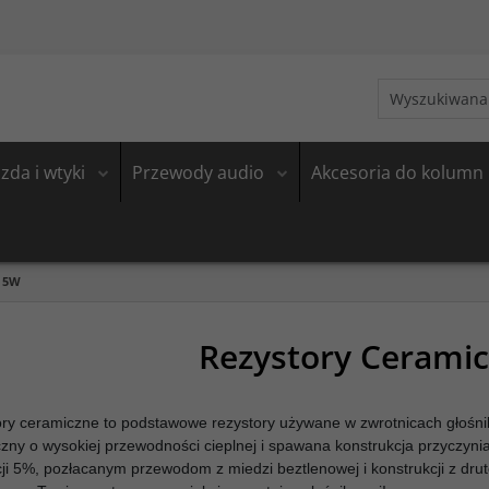
zda i wtyki
Przewody audio
Akcesoria do kolumn
 5W
Rezystory Cerami
ry ceramiczne to podstawowe rezystory używane w zwrotnicach głośn
zny o wysokiej przewodności cieplnej i spawana konstrukcja przyczyniają
cji 5%, pozłacanym przewodom z miedzi beztlenowej i konstrukcji z drute