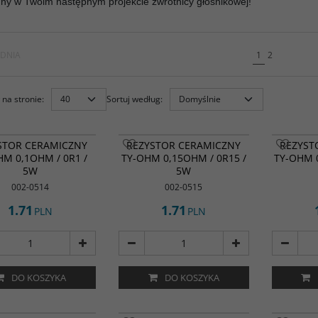
ny w Twoim następnym projekcie zwrotnicy głośnikowej!
DNIA
1
2
na stronie
:
Sortuj według
:
STOR CERAMICZNY
REZYSTOR CERAMICZNY
REZYST
HM 0,1OHM / 0R1 /
TY-OHM 0,15OHM / 0R15 /
TY-OHM 0
5W
5W
002-0514
002-0515
1.71
1.71
PLN
PLN
DO KOSZYKA
DO KOSZYKA