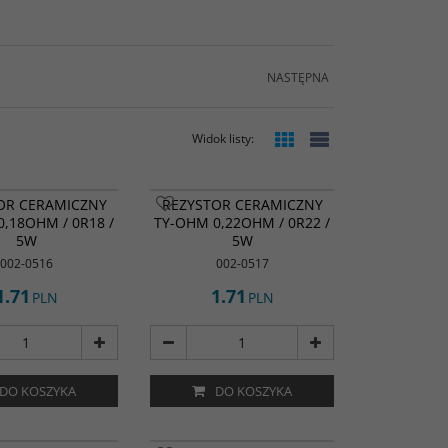
NASTĘPNA
Widok listy
:
OR CERAMICZNY
REZYSTOR CERAMICZNY
,18OHM / 0R18 /
TY-OHM 0,22OHM / 0R22 /
5W
5W
002-0516
002-0517
1.71
1.71
PLN
PLN
DO KOSZYKA
DO KOSZYKA