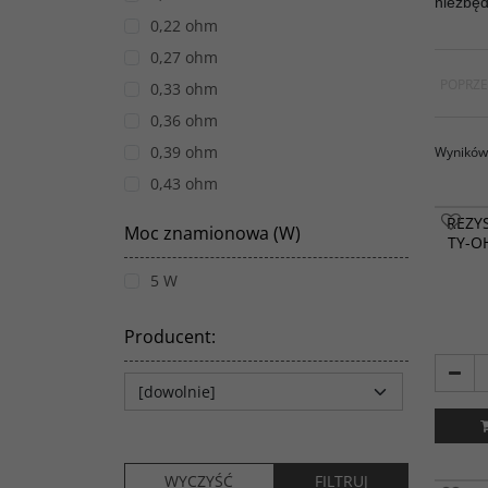
niezbęd
0,22 ohm
0,27 ohm
POPRZE
0,33 ohm
0,36 ohm
0,39 ohm
Wyników 
0,43 ohm
0,47 ohm
REZY
Moc znamionowa (W)
TY-O
0,51 ohm
0,56 ohm
5 W
0,62 ohm
Producent
:
0,68 ohm
0,75 ohm
0,82 ohm
0,91 ohm
1 ohm