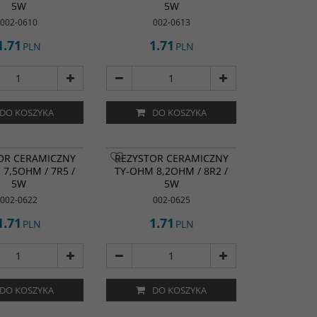
5W
5W
002-0610
002-0613
1.71
1.71
PLN
PLN
DO KOSZYKA
DO KOSZYKA
BESTSELLER
OR CERAMICZNY
REZYSTOR CERAMICZNY
7,5OHM / 7R5 /
TY-OHM 8,2OHM / 8R2 /
5W
5W
002-0622
002-0625
1.71
1.71
PLN
PLN
DO KOSZYKA
DO KOSZYKA