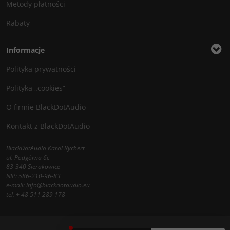
Metody płatności
Rabaty
Informacje
Polityka prywatności
Polityka „cookies”
O firmie BlackDotAudio
Kontakt z BlackDotAudio
BlackDotAudio Karol Rychert
ul. Podgórna 6c
83-340 Sierakowice
NIP: 586-210-96-83
e-mail:
info@blackdotaudio.eu
tel.
+ 48 511 289 178