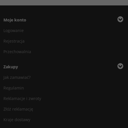
Moje konto
Logowanie
Rejestracja
Przechowalnia
Zakupy
Jak zamawiać?
Regulamin
Reklamacje i zwroty
Złóż reklamację
Kraje dostawy