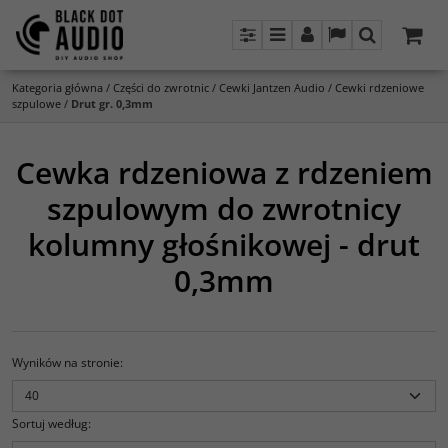
Panel
Menu
Panel
Lang
Szukaj
Kategoria główna
/
Części do zwrotnic
/
Cewki Jantzen Audio
/
Cewki rdzeniowe
szpulowe
/
Drut gr. 0,3mm
Cewka rdzeniowa z rdzeniem
szpulowym do zwrotnicy
kolumny głośnikowej - drut
0,3mm
Wyników na stronie
:
Sortuj według
: