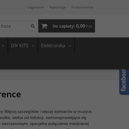
Logowanie
Rejestracja
Przechowalnia
0,00
Do zapłaty:
PLN
DIY KITS
Elektronika
rence
e Więcej szczegółów i więcej wymiarów w muzyce.
 budka, wolna od indukcji, samonaprawiająca się
m siarczanowym, specjalne połączenie miedzianej