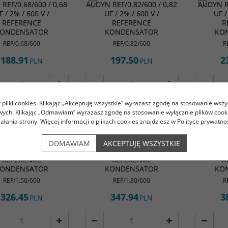
REF/0.68/600 / 0,68
AUDYN REF/0.82/600 / 0,82
AUDYN RE
F / 2% / 600 V /
UF / 2% / 600 V /
UF /
REFERENCE
REFERENCE
R
ONDENSATOR
KONDENSATOR
KO
REF/0.68/600
REF/0.82/600
R
188.91
197.50
2
PLN
PLN
pliki cookies. Klikając „Akceptuję wszystkie” wyrażasz zgodę na stosowanie wszy
DO KOSZYKA
DO KOSZYKA
owych. Klikając „Odmawiam” wyrażasz zgodę na stosowanie wyłącznie plików coo
iałania strony. Więcej informacji o plikach cookies znajdziesz w Polityce prywatnoś
 REF/1.50/600 / 1,5
AUDYN REF/1.80/600 / 1,8
AUDYN RE
ODMAWIAM
AKCEPTUJĘ WSZYSTKIE
F / 2% / 600 V /
UF / 2% / 600 V /
UF /
REFERENCE
REFERENCE
R
ONDENSATOR
KONDENSATOR
KO
REF/1.50/600
REF/1.80/600
R
326.45
347.94
3
PLN
PLN