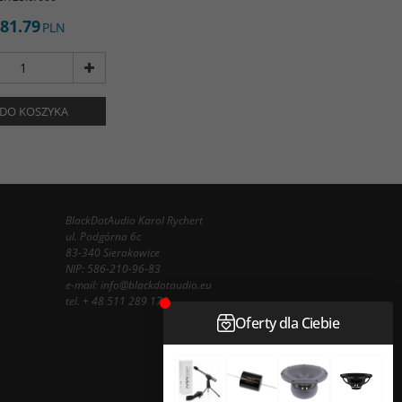
81.79
PLN
DO KOSZYKA
BlackDotAudio Karol Rychert
ul. Podgórna 6c
83-340 Sierakowice
NIP: 586-210-96-83
e-mail:
info@blackdotaudio.eu
tel.
+ 48 511 289 178