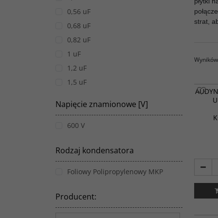
płytki 
0,56 uF
połącze
strat, 
0,68 uF
0,82 uF
1 uF
Wyników 
1,2 uF
1,5 uF
AUDYN 
1,8 uF
U
Napięcie znamionowe [V]
2,2 uF
K
2,7 uF
600 V
3,3 uF
Rodzaj kondensatora
4,7 uF
5,6 uF
Foliowy Polipropylenowy MKP
6,8 uF
8,2 uF
Producent
:
10 uF