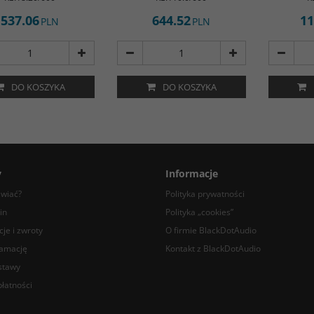
537.06
644.52
11
PLN
PLN
DO KOSZYKA
DO KOSZYKA
y
Informacje
awiać?
Polityka prywatności
in
Polityka „cookies”
je i zwroty
O firmie BlackDotAudio
lamację
Kontakt z BlackDotAudio
stawy
łatności