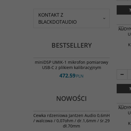
KONTAKT Z
BLACKDOTAUDIO
AUDYN
U
BESTSELLERY
K
UMIK-1
BESTSELLER
DARMOWA DOSTAWA
miniDSP UMIK-1 mikrofon pomiarowy
USB-C z plikiem kalibracyjnym
472.59
PLN
NOWOŚCI
AUDYN
000-2614
U
NOWOŚĆ
Cewka rdzeniowa Jantzen Audio 0,6mH
/ walcowa / 0,07ohm / dr.1,6mm / śr.29
K
dł.70mm