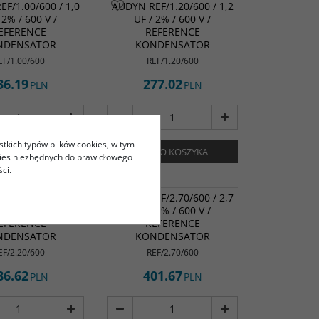
F/1.00/600 / 1,0
AUDYN REF/1.20/600 / 1,2
 2% / 600 V /
UF / 2% / 600 V /
EFERENCE
REFERENCE
NDENSATOR
KONDENSATOR
EF/1.00/600
REF/1.20/600
36.19
277.02
PLN
PLN
stkich typów plików cookies, w tym
DO KOSZYKA
DO KOSZYKA
kies niezbędnych do prawidłowego
ci.
F/2.20/600 / 2,2
AUDYN REF/2.70/600 / 2,7
 2% / 600 V /
UF / 2% / 600 V /
EFERENCE
REFERENCE
NDENSATOR
KONDENSATOR
EF/2.20/600
REF/2.70/600
86.62
401.67
PLN
PLN