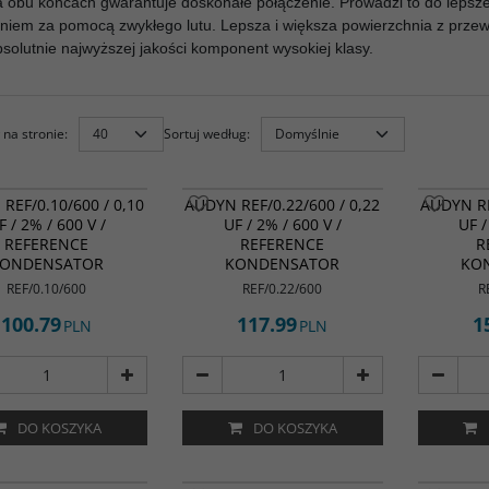
na obu końcach gwarantuje doskonałe połączenie. Prowadzi to do leps
niem za pomocą zwykłego lutu. Lepsza i większa powierzchnia z przewo
absolutnie najwyższej jakości komponent wysokiej klasy.
na stronie
:
Sortuj według
:
REF/0.10/600 / 0,10
AUDYN REF/0.22/600 / 0,22
AUDYN RE
F / 2% / 600 V /
UF / 2% / 600 V /
UF /
REFERENCE
REFERENCE
R
ONDENSATOR
KONDENSATOR
KO
REF/0.10/600
REF/0.22/600
R
100.79
117.99
1
PLN
PLN
DO KOSZYKA
DO KOSZYKA