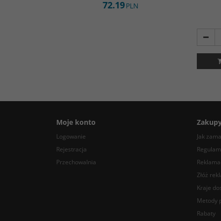
72.19
PLN
Moje konto
Zakup
Logowanie
Jak zam
Rejestracja
Regulam
Przechowalnia
Reklamac
Złóż rek
Kraje do
Metody p
Rabaty