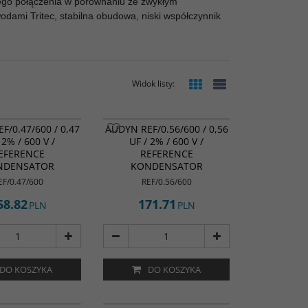
zego połączenia w porównaniu ze zwykłym
dami Tritec, stabilna obudowa, niski współczynnik
Widok listy
:
F/0.47/600 / 0,47
AUDYN REF/0.56/600 / 0,56
 2% / 600 V /
UF / 2% / 600 V /
EFERENCE
REFERENCE
NDENSATOR
KONDENSATOR
EF/0.47/600
REF/0.56/600
58.82
171.71
PLN
PLN
DO KOSZYKA
DO KOSZYKA