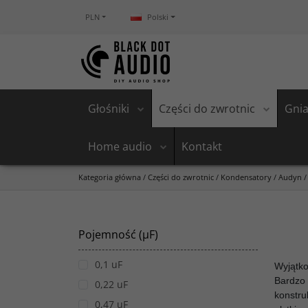
PLN
Polski
Głośniki
Części do zwrotnic
Gnia
Home audio
Kontakt
Kategoria główna
/
Części do zwrotnic
/
Kondensatory
/
Audyn
/
Pojemność (µF)
0,1 uF
Wyjątko
Bardzo 
0,22 uF
konstru
0,47 uF