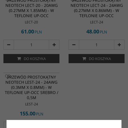
PRZEWÓD PROSTOKĄTNY
PRZEWÓD PROSTOKĄTNY
NEOTECH LECT-20 - 20AWG
NEOTECH LECT-24 - 24AWG
(0.27MM X 1.85MM) - W
(0.27MM X 0.86MM) - W
TEFLONIE UP-OCC
TEFLONIE UP-OCC
LECT-20
LECT-24
61.00
48.00
PLN
PLN
DO KOSZYKA
DO KOSZYKA
PRZEWÓD PROSTOKĄTNY
NEOTECH LEST-24 - 24AWG
(0.3MM X 0.8MM) - W
TEFLONIE UP-OCC SREBRO /
0,5M
LEST-24
155.00
PLN