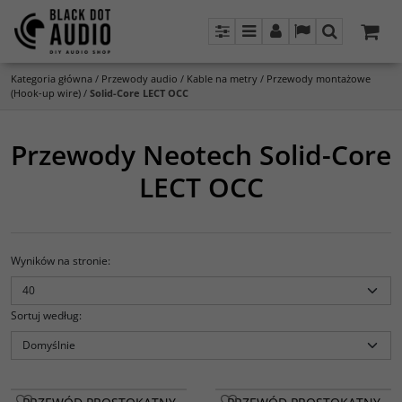
Panel
Menu
Panel
Lang
Szukaj
Kategoria główna
/
Przewody audio
/
Kable na metry
/
Przewody montażowe
(Hook-up wire)
/
Solid-Core LECT OCC
Przewody Neotech Solid-Core
LECT OCC
Wyników na stronie
:
Sortuj według
: